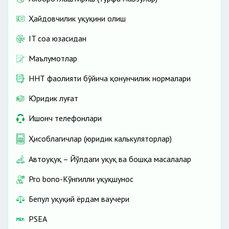
Ҳайдовчилик ҳуқуқини олиш
IT соҳа юзасидан
Маълумотлар
ННТ фаолияти бўйича қонунчилик нормалари
Юридик луғат
Ишонч телефонлари
Ҳисоблагичлар (юридик калькуляторлар)
Автоҳуқуқ – Йўлдаги ҳуқуқ ва бошқа масалалар
Pro bono-Кўнгилли ҳуқуқшунос
Бепул ҳуқуқий ёрдам ваучери
PSEA