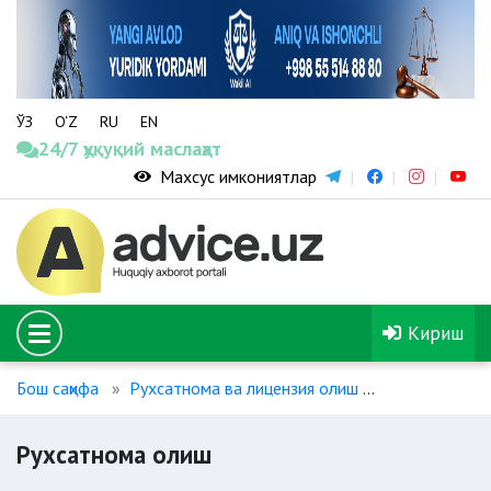
ЎЗ
O‘Z
RU
EN
24/7 ҳуқуқий маслаҳат
Махсус имкониятлар
Кириш
Бош саҳифа
Рухсатнома ва лицензия олиш
Рухсатнома 
Рухсатнома олиш