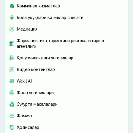
Коммунал хизматлар
Бола ҳуқуқлари ва ёшлар сиёсати
Медиация
Фармацевтика тармоғини ривожлантириш
агентлиги
Қонунчиликдаги янгиликлар
Видео контентлар
Wakil AI
Жаҳон янгиликлари
Cуғурта масалалари
Жамият
Ҳодисалар