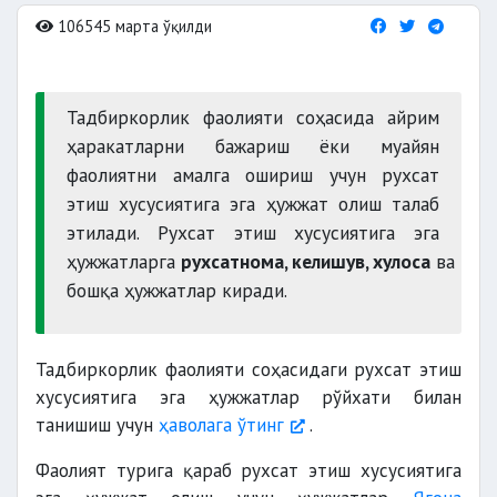
106545 марта ўқилди
Тадбиркорлик фаолияти соҳасида айрим
ҳаракатларни бажариш ёки муайян
фаолиятни амалга ошириш учун рухсат
этиш хусусиятига эга ҳужжат олиш талаб
этилади. Рухсат этиш хусусиятига эга
ҳужжатларга
рухсатнома, келишув, хулоса
ва
бошқа ҳужжатлар киради.
Тадбиркорлик фаолияти соҳасидаги рухсат этиш
хусусиятига эга ҳужжатлар рўйхати билан
танишиш учун
ҳаволага ўтинг
.
Фаолият турига қараб рухсат этиш хусусиятига