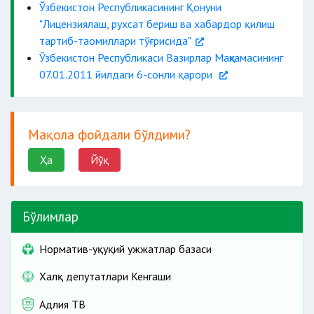
Ўзбекистон Республикасининг Қонуни
"Лицензиялаш, рухсат бериш ва хабардор қилиш
тартиб-таомиллари тўғрисида"
Ўзбекистон Республикаси Вазирлар Маҳкамасининг
07.01.2011 йилдаги 6-сонли қарори
Мақола фойдали бўлдими?
Ҳа
Йўқ
Бўлимлар
Норматив-ҳуқуқий ҳужжатлар базаси
Халқ депутатлари Кенгаши
Адлия ТВ