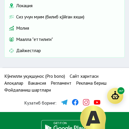
Локация
Сиз учун муҳим (билиб қўйган яхши)
Молия
Маҳалла "еттилиги"
Дайжестлар
Кўнгилли ҳуқуқшунос (Pro bono)
Сайт харитаси
Алоқалар
Вакансия
Регламент
Реклама бериш
Фойдаланиш шартлари
24/7
Кузатиб боринг: