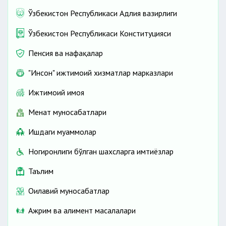
Ўзбекистон Республикаси Адлия вазирлиги
Ўзбекистон Республикаси Конституцияси
Пенсия ва нафақалар
"Инсон" ижтимоий хизматлар марказлари
Ижтимоий ҳимоя
Меҳнат муносабатлари
Ишдаги муаммолар
Ногиронлиги бўлган шахсларга имтиёзлар
Таълим
Оилавий муносабатлар
Ажрим ва алимент масалалари