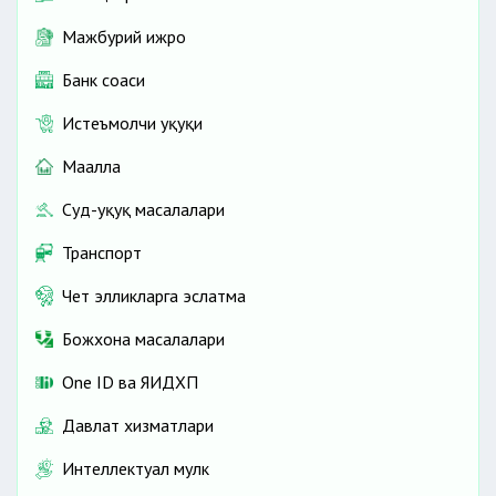
Мажбурий ижро
Банк соҳаси
Истеъмолчи ҳуқуқи
Маҳалла
Суд-ҳуқуқ масалалари
Транспорт
Чет элликларга эслатма
Божхона масалалари
One ID ва ЯИДХП
Давлат хизматлари
Интеллектуал мулк