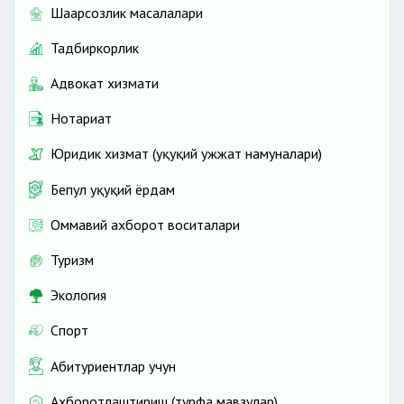
Шаҳарсозлик масалалари
Тадбиркорлик
Адвокат хизмати
Нотариат
Юридик хизмат (ҳуқуқий ҳужжат намуналари)
Бепул ҳуқуқий ёрдам
Оммавий ахборот воситалари
Туризм
Экология
Спорт
Абитуриентлар учун
Ахборотлаштириш (турфа мавзулар)