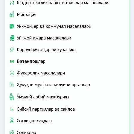
Гендер тенглик ва хотин-қизлар масалалари
Миграция
Уй-жой, ер ва коммунал масалалари
Уй-жой ижара масалалари
Коррупцияга қарши курашиш
Ватандошлар
Фуқаролик масалалари
Ҳуқуқни муҳофаза қилувчи органлар
Умумий ҳарбий мажбурият
Сиёсий партиялар ва сайлов
Соғлиқни сақлаш
Солиқлар