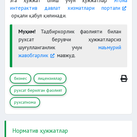
эга ҳужжат олиш учун ҳужжатлар
Ягона
интерактив давлат хизматлари портали
орқали қабул қилинади.
Муҳим!
Тадбиркорлик фаолияти билан
рухсат берувчи ҳужжатларсиз
шуғулланганлик учун
маъмурий
жавобгарлик
мавжуд.
бизнес
лицензиялар
рухсат берилган фаолият
рухсатнома
Норматив ҳужжатлар