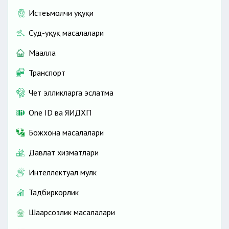
Истеъмолчи ҳуқуқи
Суд-ҳуқуқ масалалари
Маҳалла
Транспорт
Чет элликларга эслатма
One ID ва ЯИДХП
Божхона масалалари
Давлат хизматлари
Интеллектуал мулк
Тадбиркорлик
Шаҳарсозлик масалалари