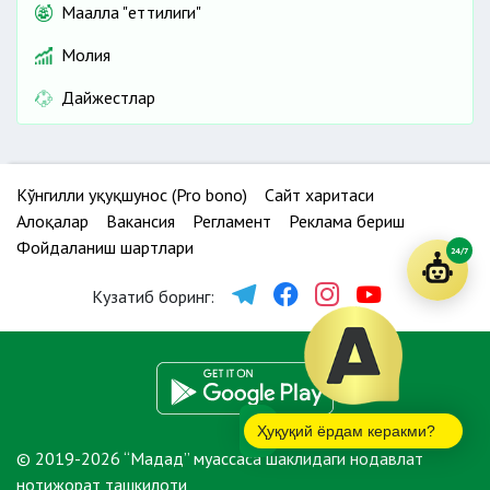
Маҳалла "еттилиги"
Молия
Дайжестлар
Кўнгилли ҳуқуқшунос (Pro bono)
Сайт харитаси
Алоқалар
Вакансия
Регламент
Реклама бериш
Фойдаланиш шартлари
24/7
Кузатиб боринг:
Ҳуқуқий ёрдам керакми?
© 2019-2026 “Мадад” муассаса шаклидаги нодавлат
нотижорат ташкилоти