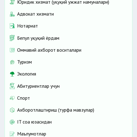
Юридик хизмат (ҳуқуқий ҳужжат намуналари)
Адвокат хизмати
Нотариат
Бепул ҳуқуқий ёрдам
Оммавий ахборот воситалари
Туризм
Экология
Абитуриентлар учун
Спорт
Ахборотлаштириш (турфа мавзулар)
IT соҳа юзасидан
Маълумотлар