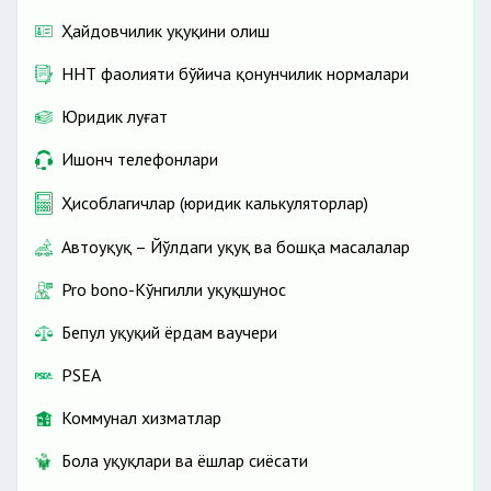
Ҳайдовчилик ҳуқуқини олиш
ННТ фаолияти бўйича қонунчилик нормалари
Юридик луғат
Ишонч телефонлари
Ҳисоблагичлар (юридик калькуляторлар)
Автоҳуқуқ – Йўлдаги ҳуқуқ ва бошқа масалалар
Pro bono-Кўнгилли ҳуқуқшунос
Бепул ҳуқуқий ёрдам ваучери
PSEA
Коммунал хизматлар
Бола ҳуқуқлари ва ёшлар сиёсати