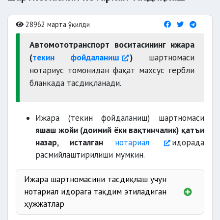
28962 марта ўқилди
Автомототранспорт воситасининг ижара
(
текин фойдаланиш
)
шартномаси
нотариус томонидан фақат махсус гербли
бланкада тасдиқланади.
Ижара (текин фойдаланиш) шартномаси
яшаш жойи (доимий ёки вақтинчалик) қатъи
назар, исталган
нотариал
идорада
расмийлаштирилиши мумкин.
Ижара шартномасини тасдиқлаш учун
нотариал идорага тақдим этиладиган
ҳужжатлар