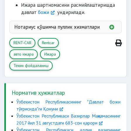
тарафларнинг паспорти;
Ижара шартномасини расмийлаштиришда
давлат
божи
ундирилади.
рўйхатдан ўтказилганлиги ҳақидаги
гувоҳнома (техпаспорт);
Нотариус қўшимча пуллик хизматлари
эр-
хотиннинг умумий биргаликдаги мулки
Герб йиғими
RENT-CAR
Rentcar
Тақиқ
:
Тушунтириш;
авто ижара
Ижара
Шартнома
гаровга олувчининг розилиги
.
Текин фойдаланиш
ваколатини
тасдиқловчи ҳужжат
Норматив ҳужжатлар
Ўзбекистон Республикасининг "Давлат божи
тўғрисида"ги Қонуни
Ўзбекистон Республикаси Вазирлар Маҳкамасининг
2017 йил 31 августдаги 683-сон қарори
Ўзбекистон Республикаси адлия вазирининг