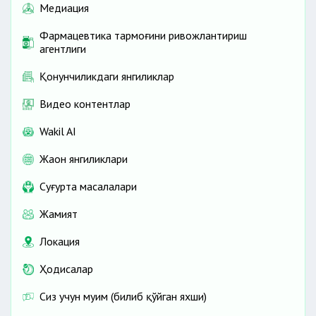
Медиация
Фармацевтика тармоғини ривожлантириш
агентлиги
Қонунчиликдаги янгиликлар
Видео контентлар
Wakil AI
Жаҳон янгиликлари
Cуғурта масалалари
Жамият
Локация
Ҳодисалар
Сиз учун муҳим (билиб қўйган яхши)