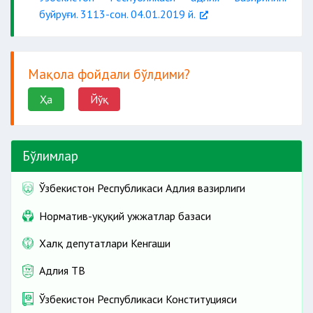
буйруғи. 3113-сон. 04.01.2019 й.
Мақола фойдали бўлдими?
Ҳа
Йўқ
Бўлимлар
Ўзбекистон Республикаси Адлия вазирлиги
Норматив-ҳуқуқий ҳужжатлар базаси
Халқ депутатлари Кенгаши
Адлия ТВ
Ўзбекистон Республикаси Конституцияси