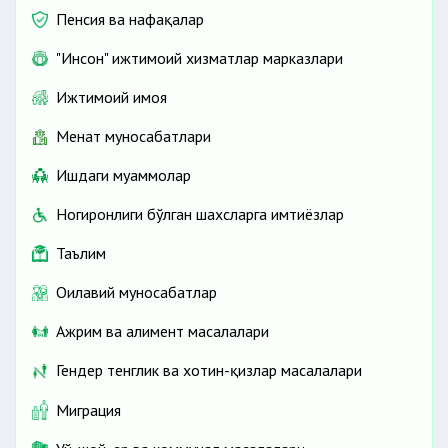
Пенсия ва нафақалар
"Инсон" ижтимоий хизматлар марказлари
Ижтимоий ҳимоя
Меҳнат муносабатлари
Ишдаги муаммолар
Ногиронлиги бўлган шахсларга имтиёзлар
Таълим
Оилавий муносабатлар
Ажрим ва алимент масалалари
Гендер тенглик ва хотин-қизлар масалалари
Миграция