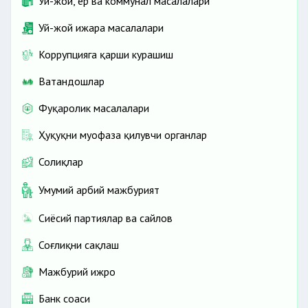
Уй-жой, ер ва коммунал масалалари
Уй-жой ижара масалалари
Коррупцияга қарши курашиш
Ватандошлар
Фуқаролик масалалари
Ҳуқуқни муҳофаза қилувчи органлар
Солиқлар
Умумий ҳарбий мажбурият
Сиёсий партиялар ва сайлов
Соғлиқни сақлаш
Мажбурий ижро
Банк соҳаси