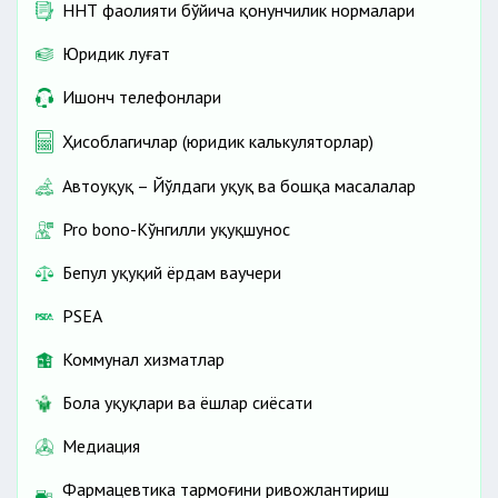
ННТ фаолияти бўйича қонунчилик нормалари
Юридик луғат
Ишонч телефонлари
Ҳисоблагичлар (юридик калькуляторлар)
Автоҳуқуқ – Йўлдаги ҳуқуқ ва бошқа масалалар
Pro bono-Кўнгилли ҳуқуқшунос
Бепул ҳуқуқий ёрдам ваучери
PSEA
Коммунал хизматлар
Бола ҳуқуқлари ва ёшлар сиёсати
Медиация
Фармацевтика тармоғини ривожлантириш