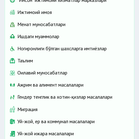
"Инсон" ижтимоий хизматлар марказлари
Ижтимоий ҳимоя
Меҳнат муносабатлари
Ишдаги муаммолар
Ногиронлиги бўлган шахсларга имтиёзлар
Таълим
Оилавий муносабатлар
Ажрим ва алимент масалалари
Гендер тенглик ва хотин-қизлар масалалари
Миграция
Уй-жой, ер ва коммунал масалалари
Уй-жой ижара масалалари