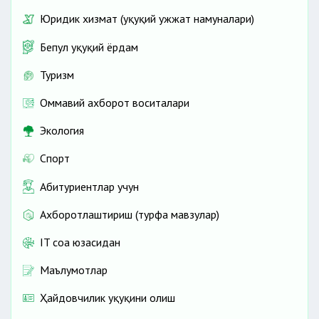
Юридик хизмат (ҳуқуқий ҳужжат намуналари)
Бепул ҳуқуқий ёрдам
Туризм
Оммавий ахборот воситалари
Экология
Спорт
Абитуриентлар учун
Ахборотлаштириш (турфа мавзулар)
IT соҳа юзасидан
Маълумотлар
Ҳайдовчилик ҳуқуқини олиш