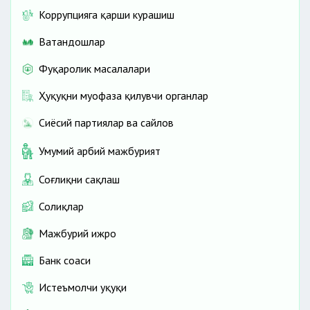
Коррупцияга қарши курашиш
Ватандошлар
Фуқаролик масалалари
Ҳуқуқни муҳофаза қилувчи органлар
Сиёсий партиялар ва сайлов
Умумий ҳарбий мажбурият
Соғлиқни сақлаш
Солиқлар
Мажбурий ижро
Банк соҳаси
Истеъмолчи ҳуқуқи