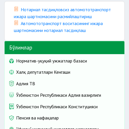
Нотариал тасдиқловсиз автомототранспорт
ижара шартномасини расмийлаштириш
Автомототранспорт воситасининг ижара
шартномасини нотариал тасдиқлаш
Бўлимлар
Норматив-ҳуқуқий ҳужжатлар базаси
Халқ депутатлари Кенгаши
Адлия ТВ
Ўзбекистон Республикаси Адлия вазирлиги
Ўзбекистон Республикаси Конституцияси
Пенсия ва нафақалар