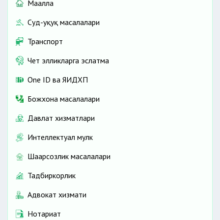
Маҳалла
Суд-ҳуқуқ масалалари
Транспорт
Чет элликларга эслатма
One ID ва ЯИДХП
Божхона масалалари
Давлат хизматлари
Интеллектуал мулк
Шаҳарсозлик масалалари
Тадбиркорлик
Адвокат хизмати
Нотариат