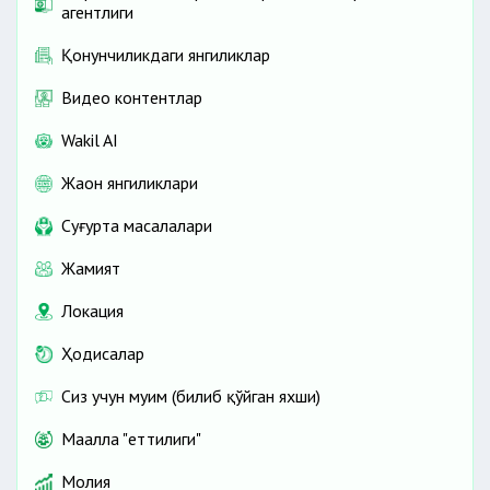
агентлиги
Қонунчиликдаги янгиликлар
Видео контентлар
Wakil AI
Жаҳон янгиликлари
Cуғурта масалалари
Жамият
Локация
Ҳодисалар
Сиз учун муҳим (билиб қўйган яхши)
Маҳалла "еттилиги"
Молия