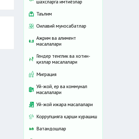
шахсларга имтиёзлар
Таълим
Оилавий муносабатлар
Ажрим ва алимент
масалалари
Гендер тенглик ва хотин-
қизлар масалалари
Миграция
Уй-жой, ер ва коммунал
масалалари
Уй-жой ижара масалалари
Коррупцияга қарши курашиш
Ватандошлар