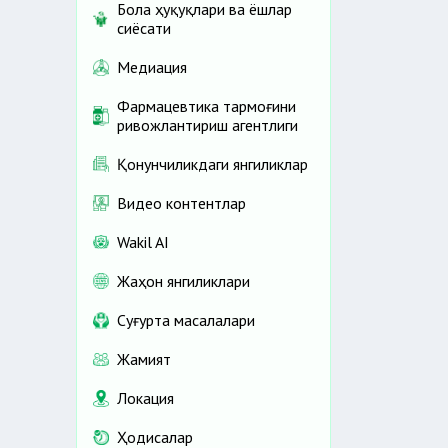
Бола ҳуқуқлари ва ёшлар
сиёсати
Медиация
Фармацевтика тармоғини
ривожлантириш агентлиги
Қонунчиликдаги янгиликлар
Видео контентлар
Wakil AI
Жаҳон янгиликлари
Cуғурта масалалари
Жамият
Локация
Ҳодисалар