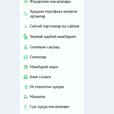
Фуқаролик масалалари
Ҳуқуқни муҳофаза қилувчи
органлар
Сиёсий партиялар ва сайлов
Умумий ҳарбий мажбурият
Соғлиқни сақлаш
Солиқлар
Мажбурий ижро
Банк соҳаси
Истеъмолчи ҳуқуқи
Маҳалла
Суд-ҳуқуқ масалалари