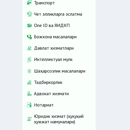
Транспорт
Чет элликларга эслатма
One ID ва ЯИДХП
Божхона масалалари
Давлат хизматлари
Интеллектуал мулк
Шаҳарсозлик масалалари
Тадбиркорлик
Адвокат хизмати
Нотариат
Юридик хизмат (ҳуқуқий
ҳужжат намуналари)