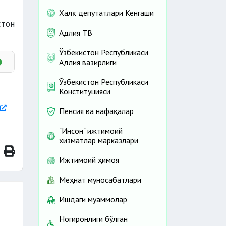
Халқ депутатлари Кенгаши
стон
Адлия ТВ
Ўзбекистон Республикаси
Адлия вазирлиги
Ўзбекистон Республикаси
Конституцияси
Пенсия ва нафақалар
"Инсон" ижтимоий
хизматлар марказлари
Ижтимоий ҳимоя
Меҳнат муносабатлари
Ишдаги муаммолар
Ногиронлиги бўлган