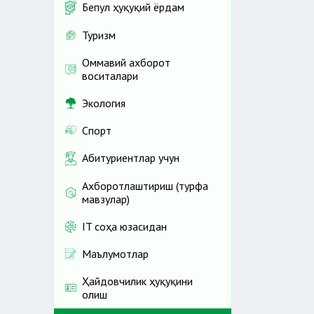
Бепул ҳуқуқий ёрдам
Туризм
Оммавий ахборот
воситалари
Экология
Спорт
Абитуриентлар учун
Ахборотлаштириш (турфа
мавзулар)
IT соҳа юзасидан
Маълумотлар
Ҳайдовчилик ҳуқуқини
олиш