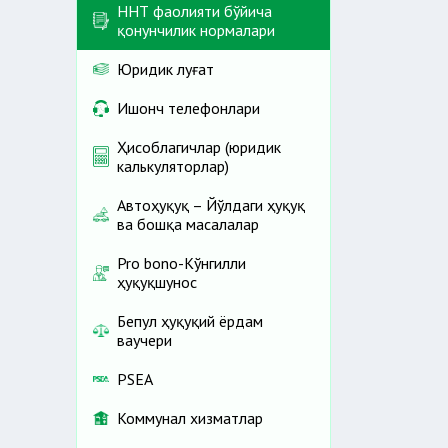
ННТ фаолияти бўйича
қонунчилик нормалари
Юридик луғат
Ишонч телефонлари
Ҳисоблагичлар (юридик
калькуляторлар)
Автоҳуқуқ – Йўлдаги ҳуқуқ
ва бошқа масалалар
Pro bono-Кўнгилли
ҳуқуқшунос
Бепул ҳуқуқий ёрдам
ваучери
PSEA
Коммунал хизматлар