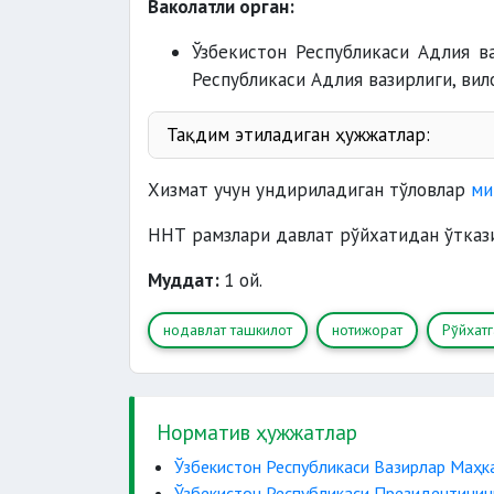
Ваколатли орган:
Ўзбекистон Республикаси Адлия ва
Республикаси Адлия вазирлиги, ви
Тақдим этиладиган ҳужжатлар:
Хизмат учун ундириладиган тўловлар
ми
ННТ рамзлари давлат рўйхатидан ўтказ
Муддат:
1 ой.
нодавлат ташкилот
нотижорат
Рўйхат
Норматив ҳужжатлар
Ўзбекистон Республикаси Вазирлар Маҳк
Ўзбекистон Республикаси Президентининг