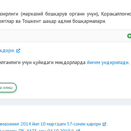
зирлиги (марказий бошқарув органи учун), Қорақалпоғи
лоятлар ва Тошкент шаҳар адлия бошқармалари.
қдори.
илганлиги учун қуйидаги миқдорларда
йиғим ундирилади.
га олиш
амасининг 2014 йил 10 мартдаги 57-сонли қарори
.
 қарори. ПҚ-4473-сон. 04.10.2019 й.