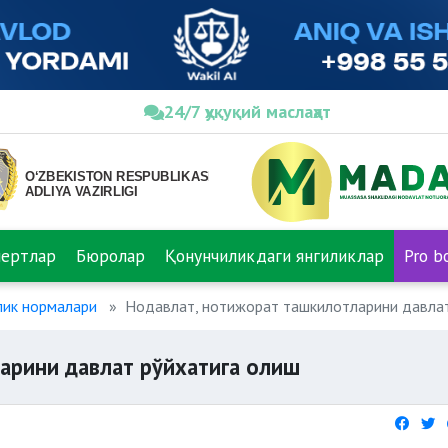
24/7 ҳуқуқий маслаҳат
пертлар
Бюролар
Қонунчиликдаги янгиликлар
Pro b
лик нормалари
Нодавлат, нотижорат ташкилотларини давлат
арини давлат рўйхатига олиш