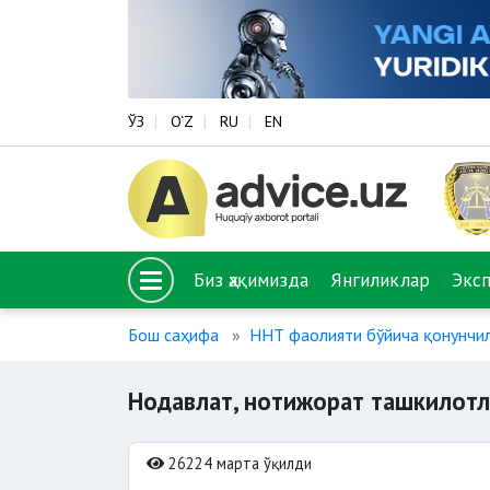
ЎЗ
O‘Z
RU
EN
Биз ҳақимизда
Янгиликлар
Экс
Бош саҳифа
ННТ фаолияти бўйича қонунчи
Нодавлат, нотижорат ташкилотл
26224 марта ўқилди