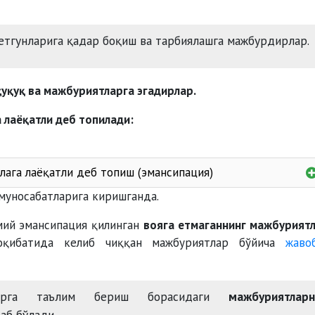
 етгунларига қадар боқиш ва тарбиялашга мажбурдирлар.
ҳуқуқ ва мажбуриятларга эгадирлар.
 лаёқатли деб топилади:
лага лаёқатли деб топиш (эмансипация)
 муносабатларига киришганда.
тадбирко
омий эмансипация қилинган
вояга етмаганнинг мажбурият
ган
 оқибатида келиб чиққан мажбуриятлар бўйича
жаво
ларга таълим бериш борасидаги
мажбуриятларн
суднинг қарори билан ама
аб бўлади.