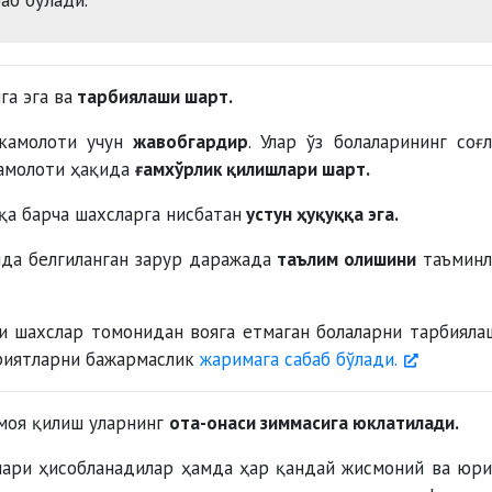
га эга ва
тарбиялаши шарт.
камолоти учун
жавобгардир
. Улар ўз болаларининг соғл
камолоти ҳақида
ғамхўрлик қилишлари шарт.
қа барча шахсларга нисбатан
устун ҳуқуққа эга.
ида белгиланган зарур даражада
таълим олишини
таъминл
чи шахслар томонидан вояга етмаган болаларни тарбияла
риятларни бажармаслик
жаримага сабаб бўлади.
имоя қилиш уларнинг
ота-онаси зиммасига юклатилади.
ллари ҳисобланадилар ҳамда ҳар қандай жисмоний ва юр