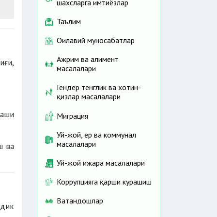
шахсларга имтиёзлар
Таълим
Оилавий муносабатлар
Ажрим ва алимент
иғи,
масалалари
Гендер тенглик ва хотин-
қизлар масалалари
аши
Миграция
Уй-жой, ер ва коммунал
масалалари
ш ва
Уй-жой ижара масалалари
Коррупцияга қарши курашиш
Ватандошлар
идик