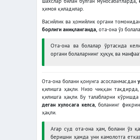
шахслар билан бўлган муносабатларда,
ҳимоя қиладилар.
Васийлик ва ҳомийлик органи томонида
борлиги аниқланганда,
ота-она ўз болал
Ота-она ва болалар ўртасида кел
органи болаларнинг ҳуқуқ ва манфа
Ота-она болани қонунга асосланмасдан
қилишга ҳақли. Низо чиққан тақдирда,
қилишга ҳақли. Бу талабларни кўришда
деган хулосага келса
, боланинг фикри
ҳақли.
Агар суд ота-она ҳам, болани ўз қ
беришни ҳамда уни камолотга етказ