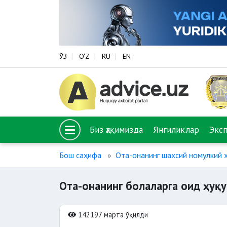
ЎЗ
O‘Z
RU
EN
Биз ҳақимизда
Янгиликлар
Экс
Бош саҳифа
Ота-онанинг шахсий номулкий 
Ота-онанинг болаларга оид ҳуқ
142197 марта ўқилди