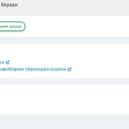
 беради.
ълим ҳуқуқи
си
жавобгарлик тўғрисидаги кодекси