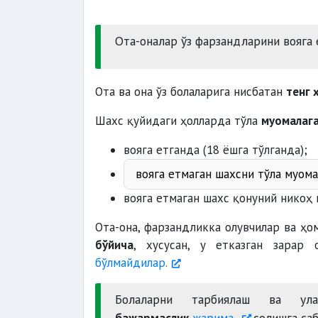
Ота-оналар ўз фарзандларини вояга
Ота ва она ўз болаларига нисбатан
тенг 
Шахс қуйидаги ҳолларда тўла
муомалага
вояга етганда (18 ёшга тўлганда);
вояга етмаган шахсни тўла муома
16 ёшга тўлган
вояга етмаган шахс қонуний никоҳ
Ота-она, фарзандликка олувчилар ва ҳ
фаолияти билан шуғулланаёт
бўйича
, хусусан, у етказган зарар
бўлмайдилар.
Болаларни тарбиялаш ва у
бажармаслик
жарима
солишга саб