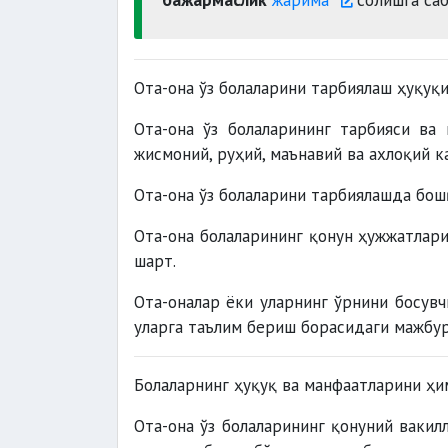
оширилади.
Ота-она ўз болаларини тарбиялаш ҳуқуқи
Ота-она ўз болаларининг тарбияси ва 
жисмоний, руҳий, маънавий ва ахлоқий 
Ота-она ўз болаларини тарбиялашда бош
Ота-она болаларининг қонун ҳужжатлар
шарт.
Ота-оналар ёки уларнинг ўрнини босув
уларга таълим бериш борасидаги мажбу
Болаларнинг ҳуқуқ ва манфаатларини ҳ
Ота-она ўз болаларининг қонуний ваки