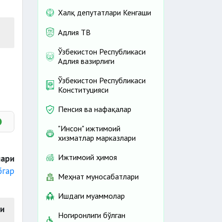
Халқ депутатлари Кенгаши
Адлия ТВ
Ўзбекистон Республикаси
Адлия вазирлиги
Ўзбекистон Республикаси
Конституцияси
Пенсия ва нафақалар
"Инсон" ижтимоий
хизматлар марказлари
рлик
Ижтимоий ҳимоя
лари
бгар
Меҳнат муносабатлари
Ишдаги муаммолар
и
лга
Ногиронлиги бўлган