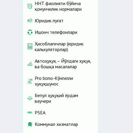
ННТ фаолияти бўйича
қонунчилик нормалари
Юридик луғат
Ишонч телефонлари
Ҳисоблагичлар (юридик
калькуляторлар)
Автоҳуқуқ – Йўлдаги ҳуқуқ
ва бошқа масалалар
Pro bono-Кўнгилли
ҳуқуқшунос
Бепул ҳуқуқий ёрдам
ваучери
PSEA
Коммунал хизматлар