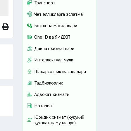
Транспорт
Чет элликларга эслатма
Божхона масалалари
One ID ва ЯИДХП
Давлат хизматлари
Интеллектуал мулк
Шаҳарсозлик масалалари
Тадбиркорлик
Адвокат хизмати
Нотариат
Юридик хизмат (ҳуқуқий
ҳужжат намуналари)