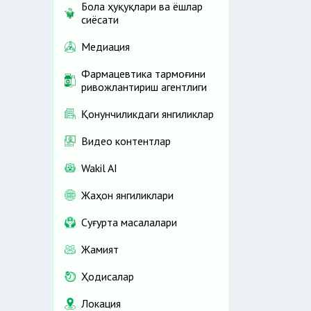
Бола ҳуқуқлари ва ёшлар
сиёсати
Медиация
Фармацевтика тармоғини
ривожлантириш агентлиги
Қонунчиликдаги янгиликлар
Видео контентлар
Wakil AI
Жаҳон янгиликлари
Cуғурта масалалари
Жамият
Ҳодисалар
Локация