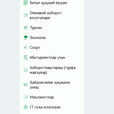
Бепул ҳуқуқий ёрдам
Оммавий ахборот
воситалари
Туризм
Экология
Спорт
Абитуриентлар учун
Ахборотлаштириш (турфа
мавзулар)
Ҳайдовчилик ҳуқуқини
олиш
Маълумотлар
IT соҳа юзасидан