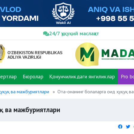
24/7 ҳуқуқий маслаҳат
пертлар
Бюролар
Қонунчиликдаги янгиликлар
Pro b
ҳуқуқ ва мажбуриятлари
Ота-онанинг болаларга оид ҳуқуқ в
уқ ва мажбуриятлари