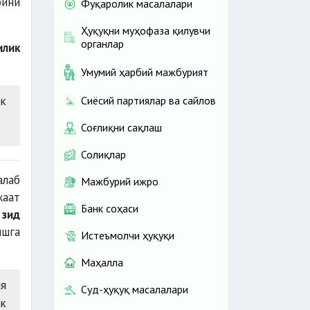
рини
Фуқаролик масалалари
Ҳуқуқни муҳофаза қилувчи
органлар
илик
Умумий ҳарбий мажбурият
к
Сиёсий партиялар ва сайлов
Соғлиқни сақлаш
Солиқлар
алаб
Мажбурий ижро
жаат
Банк соҳаси
 зид
ишга
Истеъмолчи ҳуқуқи
Маҳалла
ия
Суд-ҳуқуқ масалалари
ик