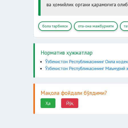
ва ҳомийлик органи қарамоғига олиб
бола тарбияси
ота-она мажбурияти
та
Норматив ҳужжатлар
Ўзбекистон Республикасининг Оила кодек
Ўзбекистон Республикасининг Маъмурий 
Мақола фойдали бўлдими?
Ҳа
Йўқ