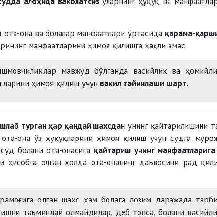
судда алоҳида ваколатсиз
уларнинг ҳуқуқ ва манфаатла
н ота-она ва болалар манфаатлари ўртасида
қарама-қарш
арининг манфаатларини ҳимоя қилишга ҳақли эмас.
ишмовчиликлар мавжуд бўлганда васийлик ва ҳомийли
атларини ҳимоя қилиш учун
вакил тайинлаши шарт.
ушлаб турган ҳар қандай шахсдан
унинг қайтарилишини т
 ота-она ўз ҳуқуқларини ҳимоя қилиш учун судга муро
 суд болани ота-онасига
қайтариш унинг манфаатларига
ни ҳисобга олган ҳолда ота-онанинг даъвосини рад қил
арамоғига олган шахс ҳам болага лозим даражада тарб
ишни таъминлай олмайдилар, деб топса, болани васийл