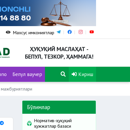
Махсус имкониятлар
ҲУҚУҚИЙ МАСЛАҲАТ -
БЕПУЛ, ТЕЗКОР, ҲАММАГА!
ono
Бепул ваучер
Кириш
а мажбуриятлари
Бўлимлар
Норматив-ҳуқуқий
ҳужжатлар базаси