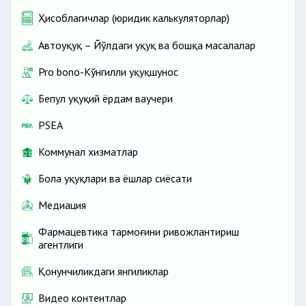
Ҳисоблагичлар (юридик калькуляторлар)
Автоҳуқуқ – Йўлдаги ҳуқуқ ва бошқа масалалар
Pro bono-Кўнгилли ҳуқуқшунос
Бепул ҳуқуқий ёрдам ваучери
PSEA
Коммунал хизматлар
Бола ҳуқуқлари ва ёшлар сиёсати
Медиация
Фармацевтика тармоғини ривожлантириш
агентлиги
Қонунчиликдаги янгиликлар
Видео контентлар