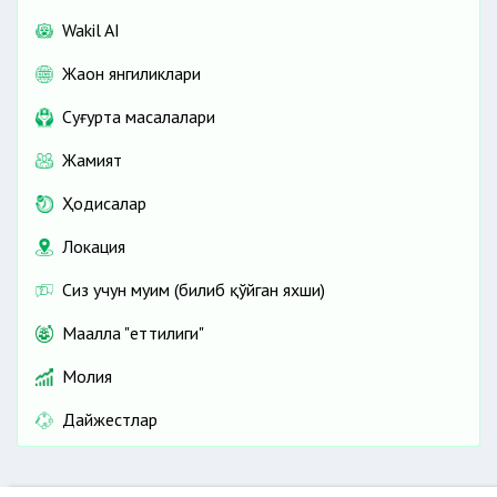
Wakil AI
Жаҳон янгиликлари
Cуғурта масалалари
Жамият
Ҳодисалар
Локация
Сиз учун муҳим (билиб қўйган яхши)
Маҳалла "еттилиги"
Молия
Дайжестлар