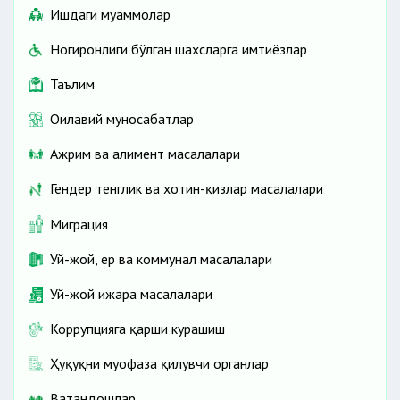
Ишдаги муаммолар
судга ариза
билан мурожаат қилиши;
Ногиронлиги бўлган шахсларга имтиёзлар
судга ариза билан мурожаат
бирга яшаши шарт.
Таълим
қилиши;
Оилавий муносабатлар
бирга яшаши шарт.
Ажрим ва алимент масалалари
Гендер тенглик ва хотин-қизлар масалалари
Миграция
Уй-жой, ер ва коммунал масалалари
Уй-жой ижара масалалари
Коррупцияга қарши курашиш
Ҳуқуқни муҳофаза қилувчи органлар
Ватандошлар