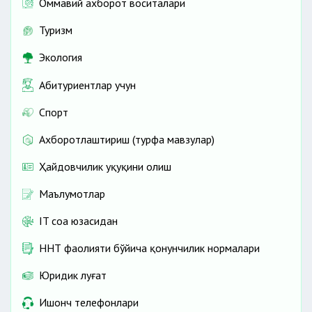
Оммавий ахборот воситалари
Туризм
Экология
Абитуриентлар учун
Спорт
Ахборотлаштириш (турфа мавзулар)
Ҳайдовчилик ҳуқуқини олиш
Маълумотлар
IT соҳа юзасидан
ННТ фаолияти бўйича қонунчилик нормалари
Юридик луғат
Ишонч телефонлари