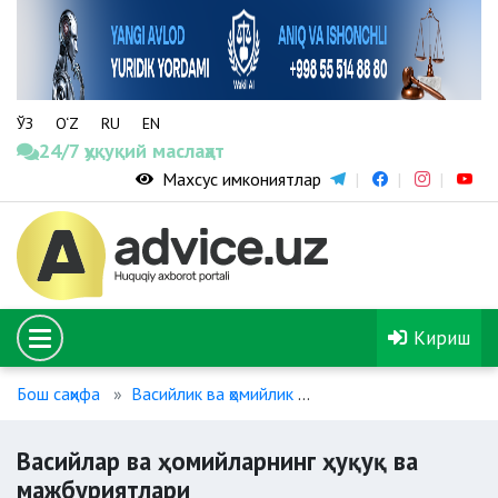
ЎЗ
O‘Z
RU
EN
24/7 ҳуқуқий маслаҳат
Махсус имкониятлар
Кириш
Бош саҳифа
Васийлик ва ҳомийлик
Васийлар ва ҳомийларн
Васийлар ва ҳомийларнинг ҳуқуқ ва
мажбуриятлари