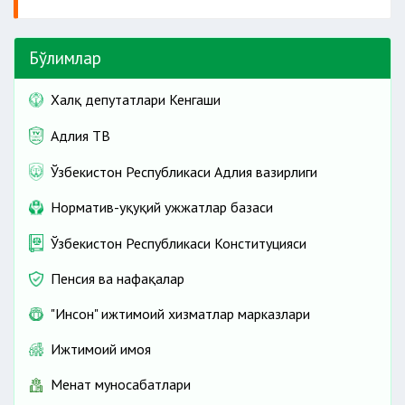
рухсатларини олиши;
маблағларидан унинг
Бўлимлар
таъминоти учун
таъминоти учун фойдаланиши;
Халқ депутатлари Кенгаши
муассасаларига мурожаат қилишга ҳақли.
даволаш-профилактика муассасаларида
Адлия ТВ
тиббий кузатувини
Ўзбекистон Республикаси Адлия вазирлиги
Норматив-ҳуқуқий ҳужжатлар базаси
ҳисоботлар тақдим этиши;
стационарда
Ўзбекистон Республикаси Конституцияси
ҳисоботлар тақдим этиши;
даволаниш
Пенсия ва нафақалар
стационарда
даволаниш
"Инсон" ижтимоий хизматлар марказлари
Ижтимоий ҳимоя
Меҳнат муносабатлари