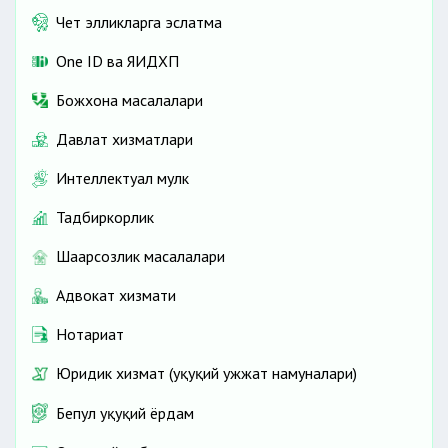
Чет элликларга эслатма
One ID ва ЯИДХП
Божхона масалалари
Давлат хизматлари
Интеллектуал мулк
Тадбиркорлик
Шаҳарсозлик масалалари
Адвокат хизмати
Нотариат
Юридик хизмат (ҳуқуқий ҳужжат намуналари)
Бепул ҳуқуқий ёрдам