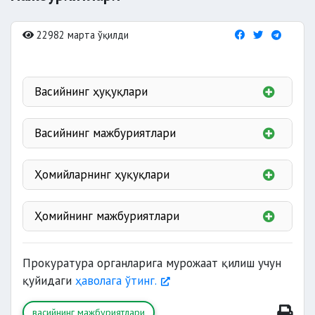
22982 марта ўқилди
Васийнинг ҳуқуқлари
Васийнинг мажбуриятлари
Ҳомийларнинг ҳуқуқлари
хабардор
Ҳомийнинг мажбуриятлари
қилиши;
мустақил белгилашга;
, жисмоний, руҳий,
Прокуратура органларига мурожаат қилиш учун
маънавий ва ахлоқий
қуйидаги
ҳаволага ўтинг.
хабардор
суд тартибида
қилиши;
талаб қилишга;
васийнинг мажбуриятлари