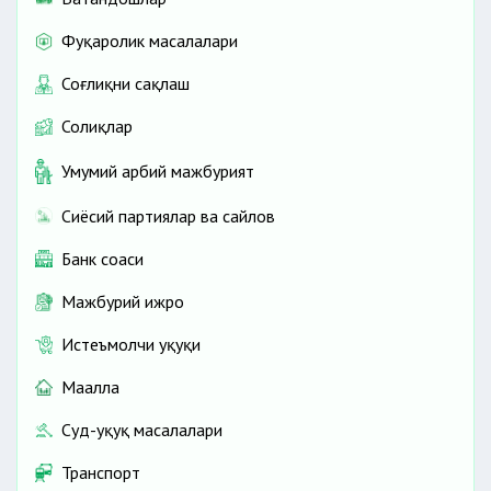
Фуқаролик масалалари
Соғлиқни сақлаш
Солиқлар
Умумий ҳарбий мажбурият
Сиёсий партиялар ва сайлов
Банк соҳаси
Мажбурий ижро
Истеъмолчи ҳуқуқи
Маҳалла
Суд-ҳуқуқ масалалари
Транспорт