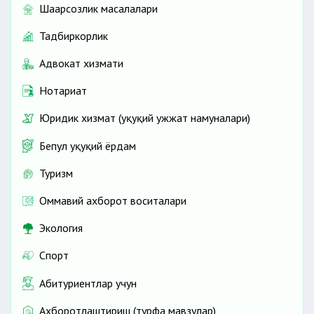
Шаҳарсозлик масалалари
Тадбиркорлик
Адвокат хизмати
Нотариат
Юридик хизмат (ҳуқуқий ҳужжат намуналари)
Бепул ҳуқуқий ёрдам
Туризм
Оммавий ахборот воситалари
Экология
Спорт
Абитуриентлар учун
Ахборотлаштириш (турфа мавзулар)