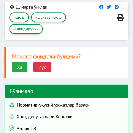
11 марта ўқилди
ишсиз
ишсизэътироф
ишқидирувчи
Мақола фойдали бўлдими?
Ҳа
Йўқ
Бўлимлар
Норматив-ҳуқуқий ҳужжатлар базаси
Халқ депутатлари Кенгаши
Адлия ТВ