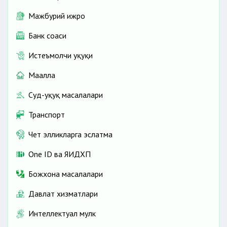
Мажбурий ижро
Банк соҳаси
Истеъмолчи ҳуқуқи
Маҳалла
Суд-ҳуқуқ масалалари
Транспорт
Чет элликларга эслатма
One ID ва ЯИДХП
Божхона масалалари
Давлат хизматлари
Интеллектуал мулк