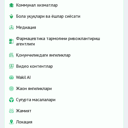
Коммунал хизматлар
Бола ҳуқуқлари ва ёшлар сиёсати
Медиация
Фармацевтика тармоғини ривожлантириш
агентлиги
Қонунчиликдаги янгиликлар
Видео контентлар
Wakil AI
Жаҳон янгиликлари
Cуғурта масалалари
Жамият
Локация