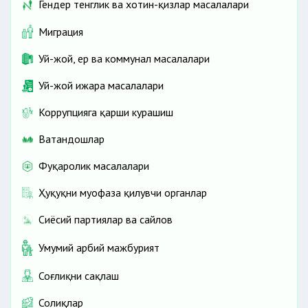
Гендер тенглик ва хотин-қизлар масалалари
Миграция
Уй-жой, ер ва коммунал масалалари
Уй-жой ижара масалалари
Коррупцияга қарши курашиш
Ватандошлар
Фуқаролик масалалари
Ҳуқуқни муҳофаза қилувчи органлар
Сиёсий партиялар ва сайлов
Умумий ҳарбий мажбурият
Соғлиқни сақлаш
Солиқлар