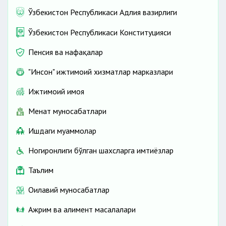
Ўзбекистон Республикаси Адлия вазирлиги
Ўзбекистон Республикаси Конституцияси
Пенсия ва нафақалар
"Инсон" ижтимоий хизматлар марказлари
Ижтимоий ҳимоя
Меҳнат муносабатлари
Ишдаги муаммолар
Ногиронлиги бўлган шахсларга имтиёзлар
Таълим
Оилавий муносабатлар
Ажрим ва алимент масалалари