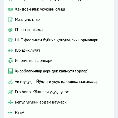
Ҳайдовчилик ҳуқуқини олиш
Маълумотлар
IT соҳа юзасидан
ННТ фаолияти бўйича қонунчилик нормалари
Юридик луғат
Ишонч телефонлари
Ҳисоблагичлар (юридик калькуляторлар)
Автоҳуқуқ – Йўлдаги ҳуқуқ ва бошқа масалалар
Pro bono-Кўнгилли ҳуқуқшунос
Бепул ҳуқуқий ёрдам ваучери
PSEA