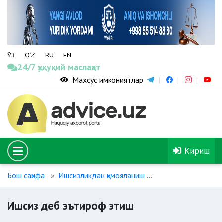
ЎЗ
O‘Z
RU
EN
24/7 ҳуқуқий маслаҳат
Махсус имкониятлар
Кириш
Бош саҳифа
Ишсизликдан ҳимояланиш
Ишсиз деб эътир
Ишсиз деб эътироф этиш