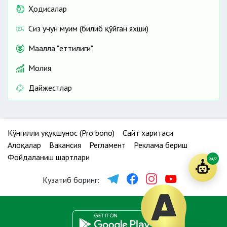
Ҳодисалар
Сиз учун муҳим (билиб қўйган яхши)
Маҳалла "еттилиги"
Молия
Дайжестлар
Кўнгилли ҳуқуқшунос (Pro bono)
Сайт харитаси
Алоқалар
Вакансия
Регламент
Реклама бериш
Фойдаланиш шартлари
24/7
Кузатиб боринг: