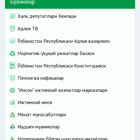
Бўлимлар
Халқ депутатлари Кенгаши
Адлия ТВ
Ўзбекистон Республикаси Адлия вазирлиги
Норматив-ҳуқуқий ҳужжатлар базаси
Ўзбекистон Республикаси Конституцияси
Пенсия ва нафақалар
"Инсон" ижтимоий хизматлар марказлари
Ижтимоий ҳимоя
Меҳнат муносабатлари
Ишдаги муаммолар
Ногиронлиги бўлган шахсларга имтиёзлар