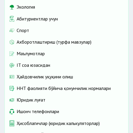
Экология
Абитуриентлар учун
Спорт
Ахборотлаштириш (турфа мавзулар)
Маълумотлар
IT соҳа юзасидан
Ҳайдовчилик ҳуқуқини олиш
ННТ фаолияти бўйича қонунчилик нормалари
Юридик луғат
Ишонч телефонлари
Ҳисоблагичлар (юридик калькуляторлар)