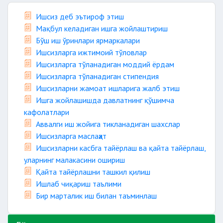
Ишсиз деб эътироф этиш
Мақбул келадиган ишга жойлаштириш
Бўш иш ўринлари ярмаркалари
Ишсизларга ижтимоий тўловлар
Ишсизларга тўланадиган моддий ёрдам
Ишсизларга тўланадиган стипендия
Ишсизларни жамоат ишларига жалб этиш
Ишга жойлашишда давлатнинг қўшимча
кафолатлари
Аввалги иш жойига тикланадиган шахслар
Ишсизларга маслаҳат
Ишсизларни касбга тайёрлаш ва қайта тайёрлаш,
уларнинг малакасини ошириш
Қайта тайёрлашни ташкил қилиш
Ишлаб чиқариш таълими
Бир марталик иш билан таъминлаш