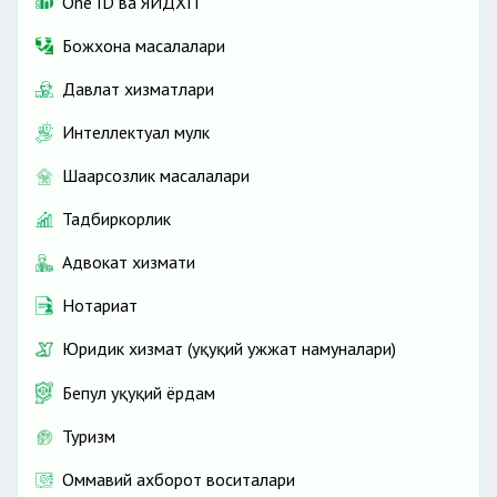
One ID ва ЯИДХП
Божхона масалалари
Давлат хизматлари
Интеллектуал мулк
Шаҳарсозлик масалалари
Тадбиркорлик
Адвокат хизмати
Нотариат
Юридик хизмат (ҳуқуқий ҳужжат намуналари)
Бепул ҳуқуқий ёрдам
Туризм
Оммавий ахборот воситалари