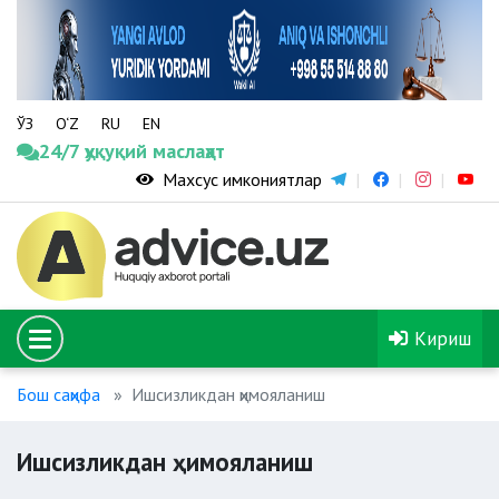
ЎЗ
O‘Z
RU
EN
24/7 ҳуқуқий маслаҳат
Махсус имкониятлар
Кириш
Бош саҳифа
Ишсизликдан ҳимояланиш
Ишсизликдан ҳимояланиш