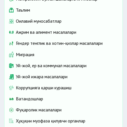
Таълим
Оилавий муносабатлар
Ажрим ва алимент масалалари
Гендер тенглик ва хотин-қизлар масалалари
Миграция
Уй-жой, ер ва коммунал масалалари
Уй-жой ижара масалалари
Коррупцияга қарши курашиш
Ватандошлар
Фуқаролик масалалари
Ҳуқуқни муҳофаза қилувчи органлар