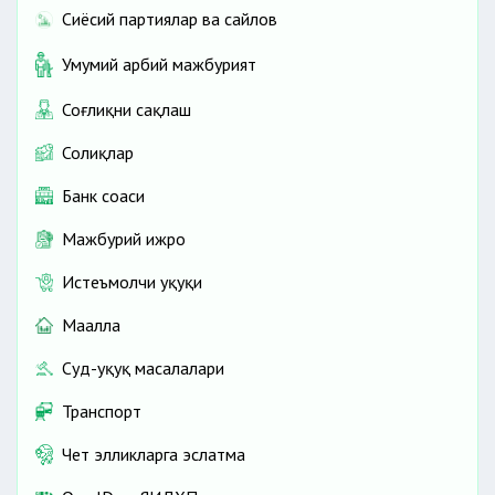
Сиёсий партиялар ва сайлов
Умумий ҳарбий мажбурият
Соғлиқни сақлаш
Солиқлар
Банк соҳаси
Мажбурий ижро
Истеъмолчи ҳуқуқи
Маҳалла
Суд-ҳуқуқ масалалари
Транспорт
Чет элликларга эслатма