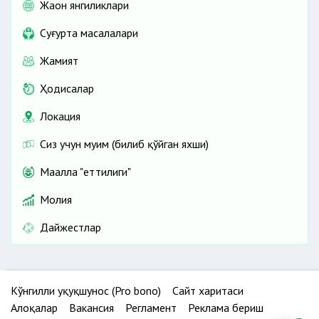
Жаҳон янгиликлари
Cуғурта масалалари
Жамият
Ҳодисалар
Локация
Сиз учун муҳим (билиб қўйган яхши)
Маҳалла "еттилиги"
Молия
Дайжестлар
Кўнгилли ҳуқуқшунос (Pro bono)
Сайт харитаси
Алоқалар
Вакансия
Регламент
Реклама бериш