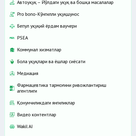
Автоҳуқуқ – Йўлдаги ҳуқуқ ва бошқа масалалар
Pro bono-Кўнгилли ҳуқуқшунос
Бепул ҳуқуқий ёрдам ваучери
PSEA
Коммунал хизматлар
Бола ҳуқуқлари ва ёшлар сиёсати
Медиация
Фармацевтика тармоғини ривожлантириш
агентлиги
Қонунчиликдаги янгиликлар
Видео контентлар
Wakil AI