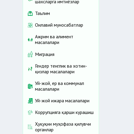
шахсларга имтиёзлар
Таълим
Оилавий муносабатлар
Ажрим ва алимент
масалалари
Миграция
Гендер тенглик ва хотин-
қизлар масалалари
Уй-жой, ер ва коммунал
масалалари
Уй-жой ижара масалалари
Коррупцияга қарши курашиш
Ҳуқуқни муҳофаза қилувчи
органлар