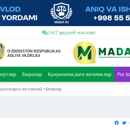
24/7 ҳуқуқий маслаҳат
пертлар
Бюролар
Қонунчиликдаги янгиликлар
Pro b
шсизларга ижтимоий тўловлар