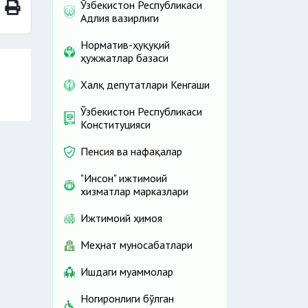
Ўзбекистон Республикаси
Адлия вазирлиги
Норматив-ҳуқуқий
ҳужжатлар базаси
Халқ депутатлари Кенгаши
Ўзбекистон Республикаси
Конституцияси
Пенсия ва нафақалар
"Инсон" ижтимоий
хизматлар марказлари
Ижтимоий ҳимоя
Меҳнат муносабатлари
Ишдаги муаммолар
Ногиронлиги бўлган