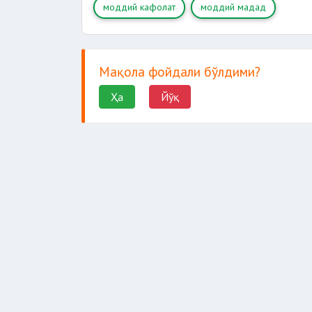
моддий кафолат
моддий мадад
Мақола фойдали бўлдими?
Ҳа
Йўқ