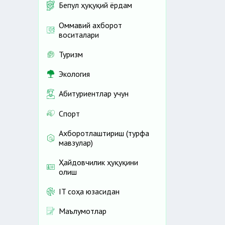
Бепул ҳуқуқий ёрдам
Оммавий ахборот
воситалари
Туризм
Экология
Абитуриентлар учун
Спорт
Ахборотлаштириш (турфа
мавзулар)
Ҳайдовчилик ҳуқуқини
олиш
IT соҳа юзасидан
Маълумотлар