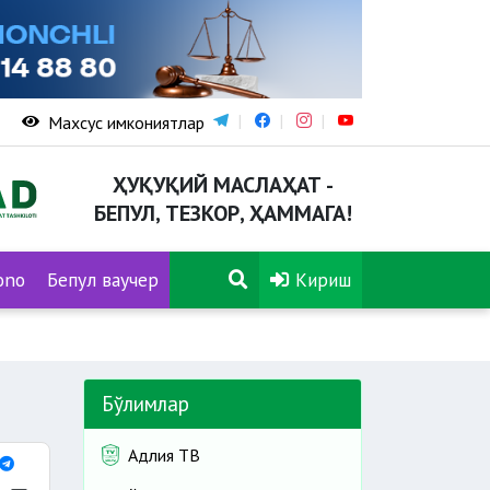
Махсус имкониятлар
ҲУҚУҚИЙ МАСЛАҲАТ -
БЕПУЛ, ТЕЗКОР, ҲАММАГА!
ono
Бепул ваучер
Кириш
Бўлимлар
Адлия ТВ