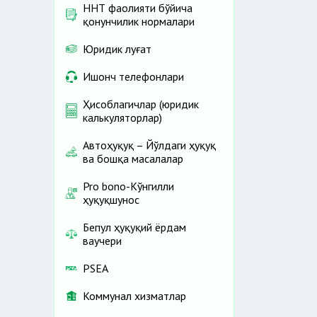
ННТ фаолияти бўйича
қонунчилик нормалари
Юридик луғат
Ишонч телефонлари
Ҳисоблагичлар (юридик
калькуляторлар)
Автоҳуқуқ – Йўлдаги ҳуқуқ
ва бошқа масалалар
Pro bono-Кўнгилли
ҳуқуқшунос
Бепул ҳуқуқий ёрдам
ваучери
PSEA
Коммунал хизматлар