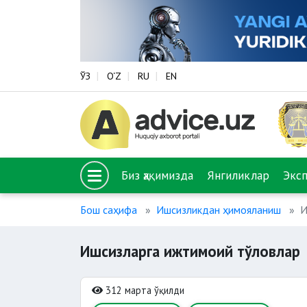
ЎЗ
O‘Z
RU
EN
Биз ҳақимизда
Янгиликлар
Экс
Бош саҳифа
Ишсизликдан ҳимояланиш
И
Ишсизларга ижтимоий тўловлар
312 марта ўқилди