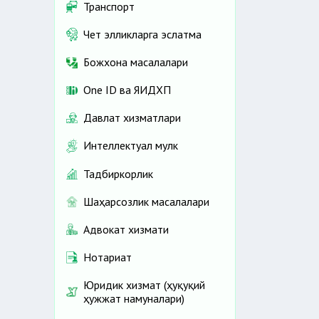
Транспорт
Чет элликларга эслатма
Божхона масалалари
One ID ва ЯИДХП
Давлат хизматлари
Интеллектуал мулк
Тадбиркорлик
Шаҳарсозлик масалалари
Адвокат хизмати
Нотариат
Юридик хизмат (ҳуқуқий
ҳужжат намуналари)