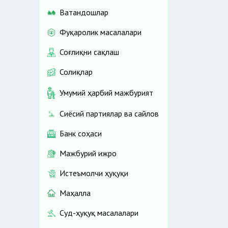
Ватандошлар
Фуқаролик масалалари
Соғлиқни сақлаш
Солиқлар
Умумий ҳарбий мажбурият
Сиёсий партиялар ва сайлов
Банк соҳаси
Мажбурий ижро
Истеъмолчи ҳуқуқи
Маҳалла
Суд-ҳуқуқ масалалари