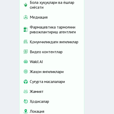
Бола ҳуқуқлари ва ёшлар
сиёсати
Медиация
Фармацевтика тармоғини
ривожлантириш агентлиги
Қонунчиликдаги янгиликлар
Видео контентлар
Wakil AI
Жаҳон янгиликлари
Cуғурта масалалари
Жамият
Ҳодисалар
Локация