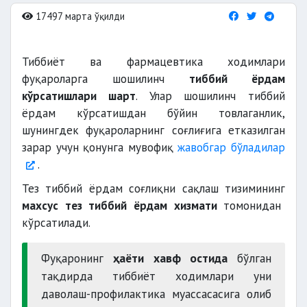
17497 марта ўқилди
Тиббиёт ва фармацевтика ходимлари
фуқароларга шошилинч
тиббий ёрдам
кўрсатишлари шарт
. Улар шошилинч тиббий
ёрдам кўрсатишдан бўйин товлаганлик,
шунингдек фуқароларнинг соғлиғига етказилган
зарар учун қонунга мувофиқ
жавобгар бўладилар
.
Тез тиббий ёрдам соғлиқни сақлаш тизимининг
махсус тез тиббий ёрдам хизмати
томонидан
кўрсатилади.
Фуқаронинг
ҳаёти хавф остида
бўлган
тақдирда тиббиёт ходимлари уни
даволаш-профилактика муассасасига олиб