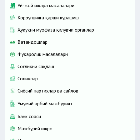
Уй-жой ижара масалалари
Коррупцияга қарши курашиш
Ҳуқуқни муҳофаза қилувчи органлар
Ватандошлар
Фуқаролик масалалари
Соғлиқни сақлаш
Солиқлар
Сиёсий партиялар ва сайлов
Умумий ҳарбий мажбурият
Банк соҳаси
Мажбурий ижро