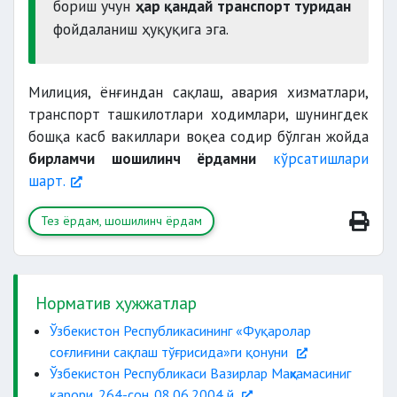
бориш учун
ҳар қандай транспорт туридан
фойдаланиш ҳуқуқига эга.
Милиция, ёнғиндан сақлаш, авария хизматлари,
транспорт ташкилотлари ходимлари, шунингдек
бошқа касб вакиллари воқеа содир бўлган жойда
бирламчи шошилинч ёрдамни
кўрсатишлари
шарт.
Тез ёрдам, шошилинч ёрдам
Норматив ҳужжатлар
Ўзбекистон Республикасининг «Фуқаролар
соғлиғини сақлаш тўғрисида»ги қонуни
Ўзбекистон Республикаси Вазирлар Маҳкамасиниг
қарори. 264-сон. 08.06.2004 й.