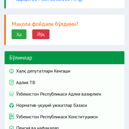
Мақола фойдали бўлдими?
Ҳа
Йўқ
Бўлимлар
Халқ депутатлари Кенгаши
Адлия ТВ
Ўзбекистон Республикаси Адлия вазирлиги
Норматив-ҳуқуқий ҳужжатлар базаси
Ўзбекистон Республикаси Конституцияси
Пенсия ва нафақалар