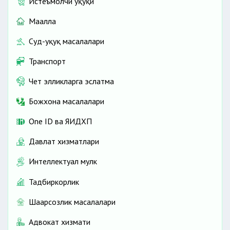
Истеъмолчи ҳуқуқи
Маҳалла
Суд-ҳуқуқ масалалари
Транспорт
Чет элликларга эслатма
Божхона масалалари
One ID ва ЯИДХП
Давлат хизматлари
Интеллектуал мулк
Тадбиркорлик
Шаҳарсозлик масалалари
Адвокат хизмати