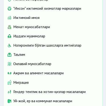
"Инсон" ижтимоий хизматлар марказлари
Ижтимоий ҳимоя
Меҳнат муносабатлари
Ишдаги муаммолар
Ногиронлиги бўлган шахсларга имтиёзлар
Таълим
Оилавий муносабатлар
Ажрим ва алимент масалалари
Миграция
Гендер тенглик ва хотин-қизлар масалалари
Уй-жой, ер ва коммунал масалалари