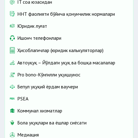
IT соҳа юзасидан
ННТ фаолияти бўйича қонунчилик нормалари
Юридик луғат
Ишонч телефонлари
Ҳисоблагичлар (юридик калькуляторлар)
Автоҳуқуқ – Йўлдаги ҳуқуқ ва бошқа масалалар
Pro bono-Кўнгилли ҳуқуқшунос
Бепул ҳуқуқий ёрдам ваучери
PSEA
Коммунал хизматлар
Бола ҳуқуқлари ва ёшлар сиёсати
Медиация