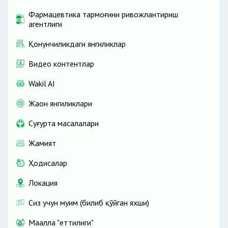
Фармацевтика тармоғини ривожлантириш
агентлиги
Қонунчиликдаги янгиликлар
Видео контентлар
Wakil AI
Жаҳон янгиликлари
Cуғурта масалалари
Жамият
Ҳодисалар
Локация
Сиз учун муҳим (билиб қўйган яхши)
Маҳалла "еттилиги"