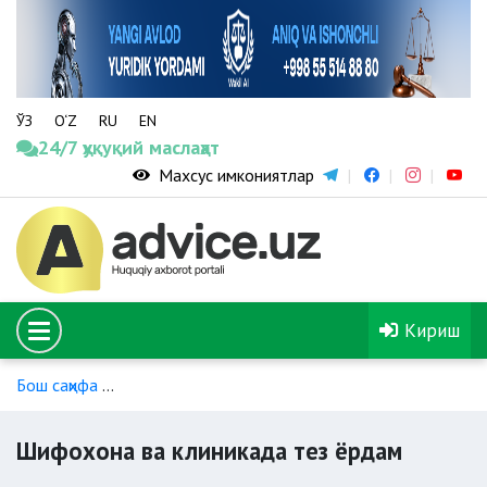
ЎЗ
O‘Z
RU
EN
24/7 ҳуқуқий маслаҳат
Махсус имкониятлар
Кириш
Бош саҳифа
Стационарда тиббий ёрдам (ихтисослаштирилм
Шифохона ва клиникада тез ёрдам