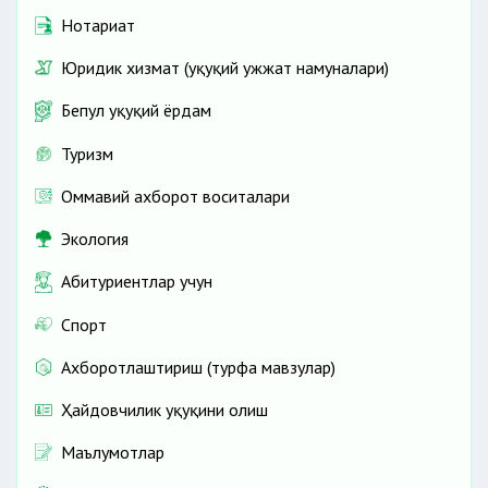
Нотариат
Юридик хизмат (ҳуқуқий ҳужжат намуналари)
Бепул ҳуқуқий ёрдам
Туризм
Оммавий ахборот воситалари
Экология
Абитуриентлар учун
Спорт
Ахборотлаштириш (турфа мавзулар)
Ҳайдовчилик ҳуқуқини олиш
Маълумотлар