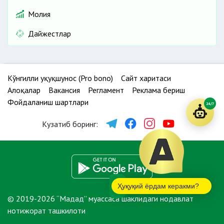
Молия
Дайжестлар
Кўнгилли ҳуқуқшунос (Pro bono)
Сайт харитаси
Алоқалар
Вакансия
Регламент
Реклама бериш
Фойдаланиш шартлари
24/7
Кузатиб боринг:
Ҳуқуқий ёрдам керакми?
© 2019-2026 “Мадад” муассаса шаклидаги нодавлат
нотижорат ташкилоти