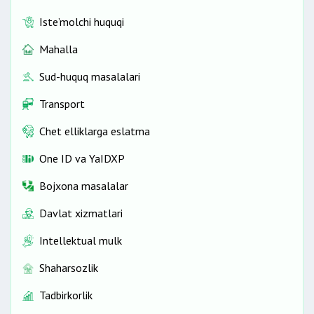
Iste’molchi huquqi
Mahalla
Sud-huquq masalalari
Transport
Chet elliklarga eslatma
One ID vа YaIDXP
Bojxona masalalar
Davlat xizmatlari
Intellektual mulk
Shaharsozlik
Tadbirkorlik