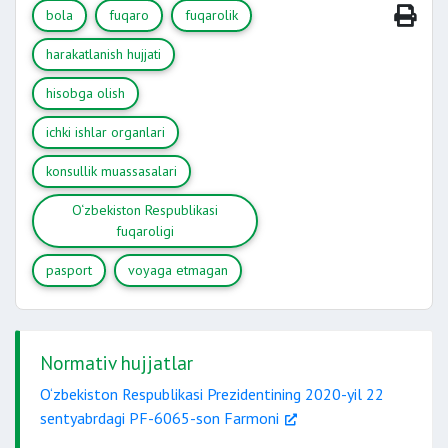
bola
fuqaro
fuqarolik
harakatlanish hujjati
hisobga olish
ichki ishlar organlari
konsullik muassasalari
O‘zbekiston Respublikasi
fuqaroligi
pasport
voyaga etmagan
Normativ hujjatlar
O‘zbekiston Respublikasi Prezidentining 2020-yil 22
sentyabrdagi PF-6065-son Farmoni