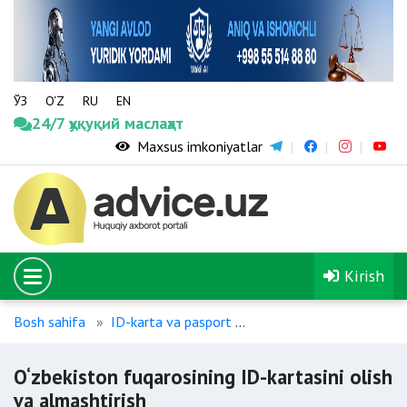
ЎЗ
O‘Z
RU
EN
24/7 ҳуқуқий маслаҳат
Maxsus imkoniyatlar
Kirish
Bosh sahifa
ID-karta va pasport
O‘zbekiston fuqarosining 
O‘zbekiston fuqarosining ID-kartasini olish
va almashtirish