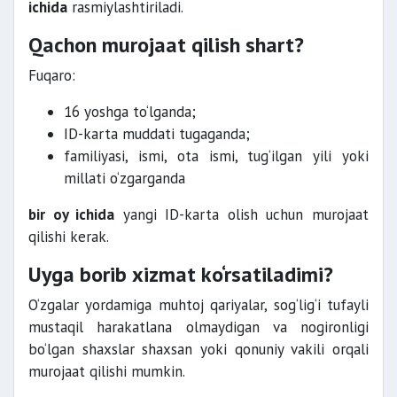
ichida
rasmiylashtiriladi.
Qachon murojaat qilish shart?
Fuqaro:
16 yoshga to‘lganda;
ID-karta muddati tugaganda;
familiyasi, ismi, ota ismi, tug‘ilgan yili yoki
millati o‘zgarganda
bir oy ichida
yangi ID-karta olish uchun murojaat
qilishi kerak.
Uyga borib xizmat ko‘rsatiladimi?
O‘zgalar yordamiga muhtoj qariyalar, sog‘lig‘i tufayli
mustaqil harakatlana olmaydigan va nogironligi
bo‘lgan shaxslar shaxsan yoki qonuniy vakili orqali
murojaat qilishi mumkin.