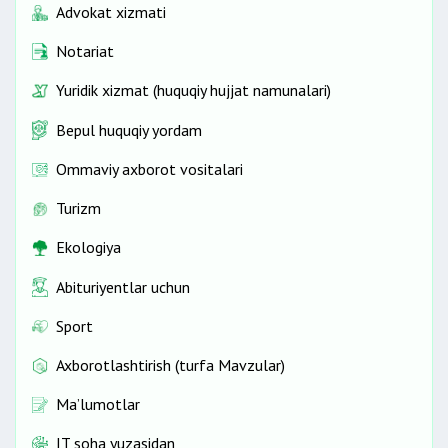
Advokat xizmati
Notariat
Yuridik xizmat (huquqiy hujjat namunalari)
Bepul huquqiy yordam
Ommaviy axborot vositalari
Turizm
Ekologiya
Abituriyentlar uchun
Sport
Axborotlashtirish (turfa Mavzular)
Ma’lumotlar
IT soha yuzasidan