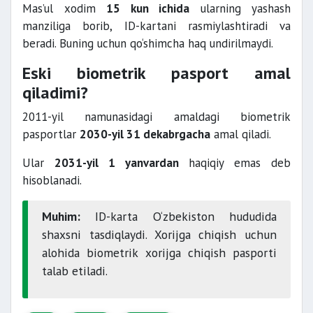
Mas’ul xodim
15 kun ichida
ularning yashash
manziliga borib, ID-kartani rasmiylashtiradi va
beradi. Buning uchun qo‘shimcha haq undirilmaydi.
Eski biometrik pasport amal
qiladimi?
2011-yil namunasidagi amaldagi biometrik
pasportlar
2030-yil 31 dekabrgacha
amal qiladi.
Ular
2031-yil 1 yanvardan
haqiqiy emas deb
hisoblanadi.
Muhim:
ID-karta O‘zbekiston hududida
shaxsni tasdiqlaydi. Xorijga chiqish uchun
alohida biometrik xorijga chiqish pasporti
talab etiladi.