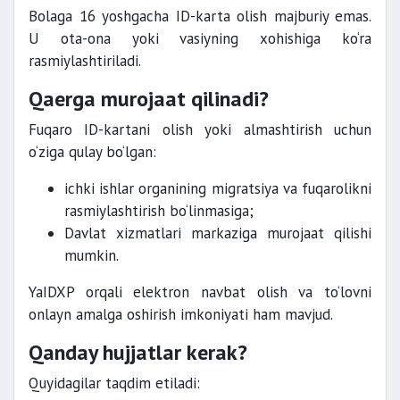
Bolaga 16 yoshgacha ID-karta olish majburiy emas.
U ota-ona yoki vasiyning xohishiga ko‘ra
rasmiylashtiriladi.
Qaerga murojaat qilinadi?
Fuqaro ID-kartani olish yoki almashtirish uchun
o‘ziga qulay bo‘lgan:
ichki ishlar organining migratsiya va fuqarolikni
rasmiylashtirish bo‘linmasiga;
Davlat xizmatlari markaziga murojaat qilishi
mumkin.
YaIDXP orqali elektron navbat olish va to‘lovni
onlayn amalga oshirish imkoniyati ham mavjud.
Qanday hujjatlar kerak?
Quyidagilar taqdim etiladi: