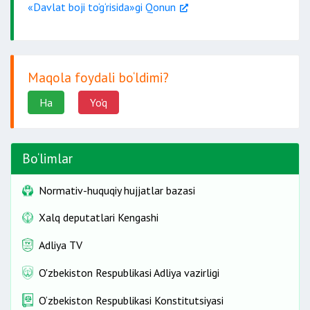
«Davlat boji to‘g‘risida»gi Qonun
Maqola foydali bo‘ldimi?
Ha
Yo'q
Bo‘limlar
Normativ-huquqiy hujjatlar bazasi
Xalq deputatlari Kengashi
Adliya TV
O'zbekiston Respublikasi Adliya vazirligi
O‘zbekiston Respublikasi Konstitutsiyasi