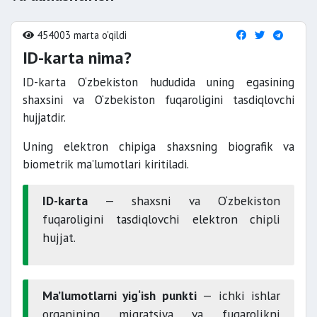
454003 marta o'qildi
ID-karta nima?
ID-karta O‘zbekiston hududida uning egasining
shaxsini va O‘zbekiston fuqaroligini tasdiqlovchi
hujjatdir.
Uning elektron chipiga shaxsning biografik va
biometrik ma’lumotlari kiritiladi.
ID-karta
— shaxsni va O‘zbekiston
fuqaroligini tasdiqlovchi elektron chipli
hujjat.
Ma’lumotlarni yig‘ish punkti
— ichki ishlar
organining migratsiya va fuqarolikni