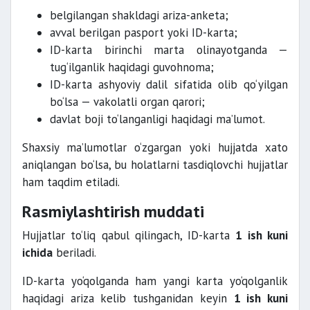
belgilangan shakldagi ariza-anketa;
avval berilgan pasport yoki ID-karta;
ID-karta birinchi marta olinayotganda —
tug‘ilganlik haqidagi guvohnoma;
ID-karta ashyoviy dalil sifatida olib qo‘yilgan
bo‘lsa — vakolatli organ qarori;
davlat boji to‘langanligi haqidagi ma’lumot.
Shaxsiy ma’lumotlar o‘zgargan yoki hujjatda xato
aniqlangan bo‘lsa, bu holatlarni tasdiqlovchi hujjatlar
ham taqdim etiladi.
Rasmiylashtirish muddati
Hujjatlar to‘liq qabul qilingach, ID-karta
1 ish kuni
ichida
beriladi.
ID-karta yo‘qolganda ham yangi karta yo‘qolganlik
haqidagi ariza kelib tushganidan keyin
1 ish kuni