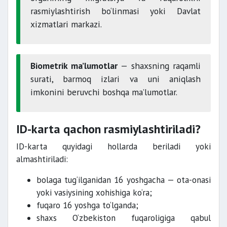
rasmiylashtirish bo‘linmasi yoki Davlat
xizmatlari markazi.
Biometrik ma’lumotlar
— shaxsning raqamli
surati, barmoq izlari va uni aniqlash
imkonini beruvchi boshqa ma’lumotlar.
ID-karta qachon rasmiylashtiriladi?
ID-karta quyidagi hollarda beriladi yoki
almashtiriladi:
bolaga tug‘ilganidan 16 yoshgacha — ota-onasi
yoki vasiysining xohishiga ko‘ra;
fuqaro 16 yoshga to‘lganda;
shaxs O‘zbekiston fuqaroligiga qabul