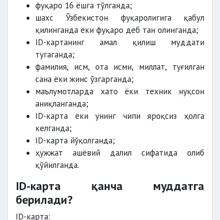
фуқаро 16 ёшга тўлганда;
шахс Ўзбекистон фуқаролигига қабул
қилинганда ёки фуқаро деб тан олинганда;
ID-картанинг амал қилиш муддати
тугаганда;
фамилия, исм, ота исми, миллат, туғилган
сана ёки жинс ўзгарганда;
маълумотларда хато ёки техник нуқсон
аниқланганда;
ID-карта ёки унинг чипи яроқсиз ҳолга
келганда;
ID-карта йўқолганда;
ҳужжат ашёвий далил сифатида олиб
қўйилганда.
ID-карта қанча муддатга
берилади?
ID-карта: