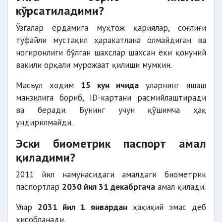
кўрсатиладими?
Ўзгалар ёрдамига муҳтож қариялар, соғлиғи
туфайли мустақил ҳаракатлана олмайдиган ва
ногиронлиги бўлган шахслар шахсан ёки қонуний
вакили орқали мурожаат қилиши мумкин.
Масъул ходим
15 кун ичида
уларнинг яшаш
манзилига бориб, ID-картани расмийлаштиради
ва беради. Бунинг учун қўшимча ҳақ
ундирилмайди.
Эски биометрик паспорт амал
қиладими?
2011 йил намунасидаги амалдаги биометрик
паспортлар
2030 йил 31 декабргача
амал қилади.
Улар
2031 йил 1 январдан
ҳақиқий эмас деб
ҳисобланади.