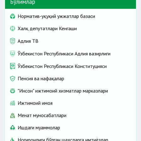
Бўлимлар
Норматив-ҳуқуқий ҳужжатлар базаси
Халқ депутатлари Кенгаши
Адлия ТВ
Ўзбекистон Республикаси Адлия вазирлиги
Ўзбекистон Республикаси Конституцияси
Пенсия ва нафақалар
"Инсон" ижтимоий хизматлар марказлари
Ижтимоий ҳимоя
Меҳнат муносабатлари
Ишдаги муаммолар
Ногиронлиги бўлган шахсларга имтиёзлар