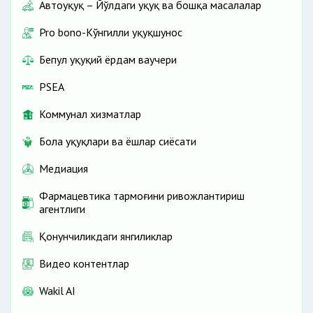
Автоҳуқуқ – Йўлдаги ҳуқуқ ва бошқа масалалар
Pro bono-Кўнгилли ҳуқуқшунос
Бепул ҳуқуқий ёрдам ваучери
PSEA
Коммунал хизматлар
Бола ҳуқуқлари ва ёшлар сиёсати
Медиация
Фармацевтика тармоғини ривожлантириш
агентлиги
Қонунчиликдаги янгиликлар
Видео контентлар
Wakil AI