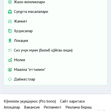
Жаҳон янгиликлари
Cуғурта масалалари
Жамият
Ҳодисалар
Локация
Сиз учун муҳим (билиб қўйган яхши)
Молия
Маҳалла "еттилиги"
Дайжестлар
Кўнгилли ҳуқуқшунос (Pro bono)
Сайт харитаси
Алоқалар
Вакансия
Регламент
Реклама бериш