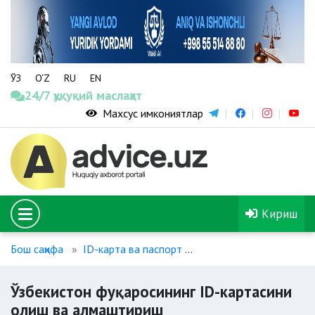
ЎЗ
O‘Z
RU
EN
24/7 ҳуқуқий маслаҳат
Махсус имкониятлар
Кириш
Бош саҳифа
ID-карта ва паспорт
Ўзбекистон фуқаросин
Ўзбекистон фуқаросининг ID-картасини
олиш ва алмаштириш