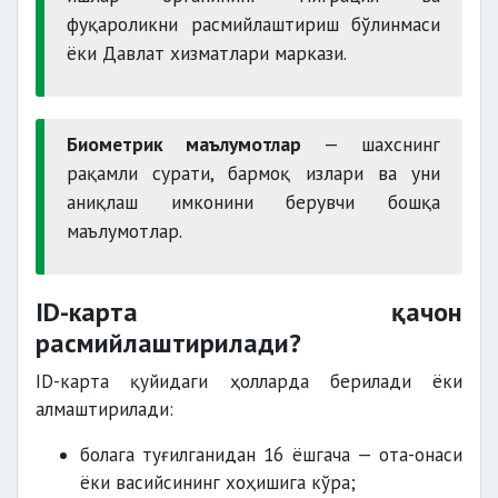
фуқароликни расмийлаштириш бўлинмаси
ёки Давлат хизматлари маркази.
Биометрик маълумотлар
— шахснинг
рақамли сурати, бармоқ излари ва уни
аниқлаш имконини берувчи бошқа
маълумотлар.
ID-карта қачон
расмийлаштирилади?
ID-карта қуйидаги ҳолларда берилади ёки
алмаштирилади:
болага туғилганидан 16 ёшгача — ота-онаси
ёки васийсининг хоҳишига кўра;