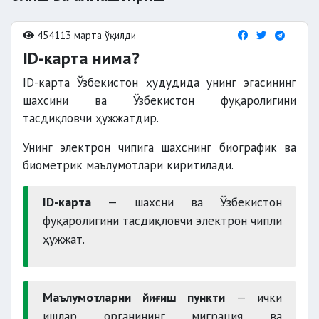
454113 марта ўқилди
ID-карта нима?
ID-карта Ўзбекистон ҳудудида унинг эгасининг
шахсини ва Ўзбекистон фуқаролигини
тасдиқловчи ҳужжатдир.
Унинг электрон чипига шахснинг биографик ва
биометрик маълумотлари киритилади.
ID-карта
— шахсни ва Ўзбекистон
фуқаролигини тасдиқловчи электрон чипли
ҳужжат.
Маълумотларни йиғиш пункти
— ички
ишлар органининг миграция ва