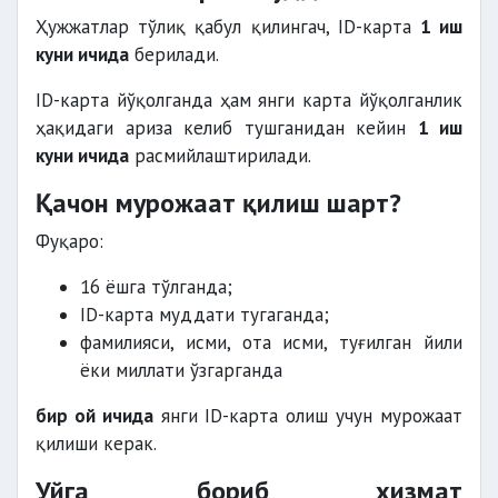
Ҳужжатлар тўлиқ қабул қилингач, ID-карта
1 иш
куни ичида
берилади.
ID-карта йўқолганда ҳам янги карта йўқолганлик
ҳақидаги ариза келиб тушганидан кейин
1 иш
куни ичида
расмийлаштирилади.
Қачон мурожаат қилиш шарт?
Фуқаро:
16 ёшга тўлганда;
ID-карта муддати тугаганда;
фамилияси, исми, ота исми, туғилган йили
ёки миллати ўзгарганда
бир ой ичида
янги ID-карта олиш учун мурожаат
қилиши керак.
Уйга бориб хизмат