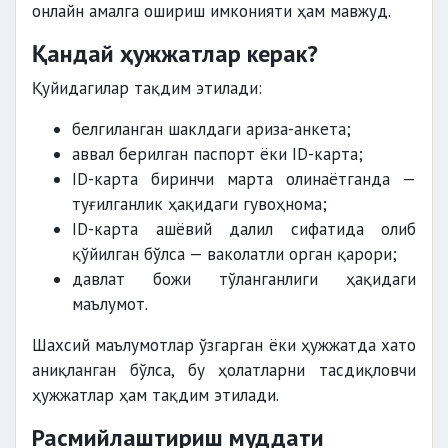
онлайн амалга ошириш имконияти ҳам мавжуд.
Қандай ҳужжатлар керак?
Қуйидагилар тақдим этилади:
белгиланган шаклдаги ариза-анкета;
аввал берилган паспорт ёки ID-карта;
ID-карта биринчи марта олинаётганда —
туғилганлик ҳақидаги гувоҳнома;
ID-карта ашёвий далил сифатида олиб
қўйилган бўлса — ваколатли орган қарори;
давлат божи тўланганлиги ҳақидаги
маълумот.
Шахсий маълумотлар ўзгарган ёки ҳужжатда хато
аниқланган бўлса, бу ҳолатларни тасдиқловчи
ҳужжатлар ҳам тақдим этилади.
Расмийлаштириш муддати