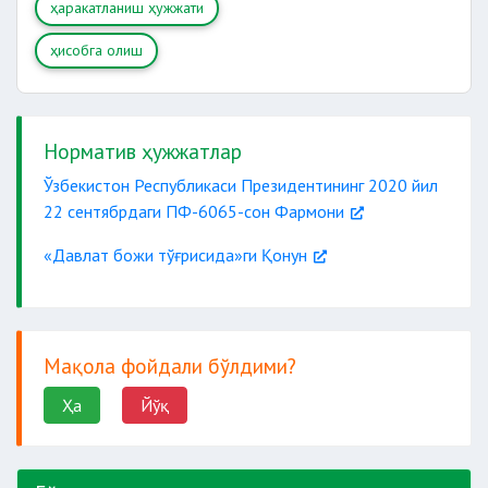
ҳаракатланиш ҳужжати
ҳисобга олиш
Норматив ҳужжатлар
Ўзбекистон Республикаси Президентининг 2020 йил
22 сентябрдаги ПФ-6065-сон Фармони
«Давлат божи тўғрисида»ги Қонун
Мақола фойдали бўлдими?
Ҳа
Йўқ