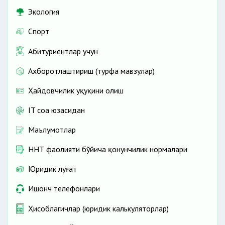
Экология
Спорт
Абитуриентлар учун
Ахборотлаштириш (турфа мавзулар)
Ҳайдовчилик ҳуқуқини олиш
IT соҳа юзасидан
Маълумотлар
ННТ фаолияти бўйича қонунчилик нормалари
Юридик луғат
Ишонч телефонлари
Ҳисоблагичлар (юридик калькуляторлар)