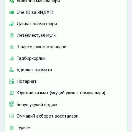
Божхона масалалари
One ID ва ЯИДХП
Давлат хизматлари
Интеллектуал мулк
Шаҳарсозлик масалалари
Тадбиркорлик
Адвокат хизмати
Нотариат
Юридик хизмат (ҳуқуқий ҳужжат намуналари)
Бепул ҳуқуқий ёрдам
Оммавий ахборот воситалари
Туризм