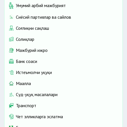
Умумий ҳарбий мажбурият
Сиёсий партиялар ва сайлов
Соғлиқни сақлаш
Солиқлар
Мажбурий ижро
Банк соҳаси
Истеъмолчи ҳуқуқи
Маҳалла
Суд-ҳуқуқ масалалари
Транспорт
Чет элликларга эслатма