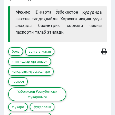
Муҳим:
ID-карта Ўзбекистон ҳудудида
шахсни тасдиқлайди. Хорижга чиқиш учун
алоҳида биометрик хорижга чиқиш
паспорти талаб этилади.
бола
вояга етмаган
ички ишлар органлари
консуллик муассасалари
паспорт
Ўзбекистон Республикаси
фуқаролиги
фуқаро
фуқаролик