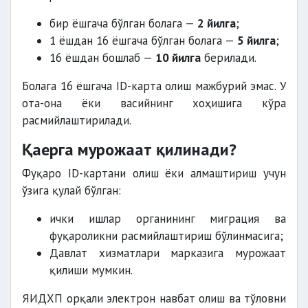
бир ёшгача бўлган болага —
2 йилга
;
1 ёшдан 16 ёшгача бўлган болага —
5 йилга
;
16 ёшдан бошлаб —
10 йилга
берилади.
Болага 16 ёшгача ID-карта олиш мажбурий эмас. У
ота-она ёки васийнинг хоҳишига кўра
расмийлаштирилади.
Қаерга мурожаат қилинади?
Фуқаро ID-картани олиш ёки алмаштириш учун
ўзига қулай бўлган:
ички ишлар органининг миграция ва
фуқароликни расмийлаштириш бўлинмасига;
Давлат хизматлари марказига мурожаат
қилиши мумкин.
ЯИДХП орқали электрон навбат олиш ва тўловни