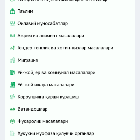
Таълим
Оилавий муносабатлар
Ажрим ва алимент масалалари
Гендер тенглик ва хотин-қизлар масалалари
Миграция
Уй-жой, ер ва коммунал масалалари
Уй-жой ижара масалалари
Коррупцияга қарши курашиш
Ватандошлар
Фуқаролик масалалари
Ҳуқуқни муҳофаза қилувчи органлар