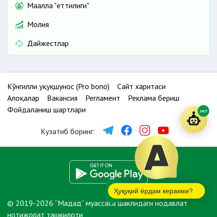
Маҳалла "еттилиги"
Молия
Дайжестлар
Кўнгилли ҳуқуқшунос (Pro bono)
Сайт харитаси
Алоқалар
Вакансия
Регламент
Реклама бериш
Фойдаланиш шартлари
24/7
Кузатиб боринг:
Ҳуқуқий ёрдам керакми?
© 2019-2026 “Мадад” муассаса шаклидаги нодавлат
нотижорат ташкилоти