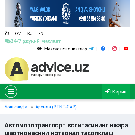
ЎЗ
O‘Z
RU
EN
24/7 ҳуқуқий маслаҳат
Махсус имкониятлар
Кириш
Бош саҳифа
Аренда (RENT-CAR)
Автомототранспорт во
Автомототранспорт воситасининг ижара
шартномасини нотариал тасдиқлаш