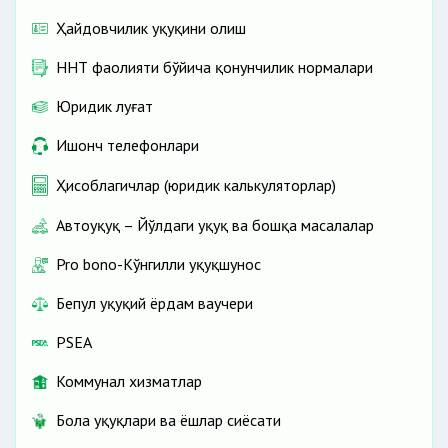
Ҳайдовчилик ҳуқуқини олиш
ННТ фаолияти бўйича қонунчилик нормалари
Юридик луғат
Ишонч телефонлари
Ҳисоблагичлар (юридик калькуляторлар)
Автоҳуқуқ – Йўлдаги ҳуқуқ ва бошқа масалалар
Pro bono-Кўнгилли ҳуқуқшунос
Бепул ҳуқуқий ёрдам ваучери
PSEA
Коммунал хизматлар
Бола ҳуқуқлари ва ёшлар сиёсати