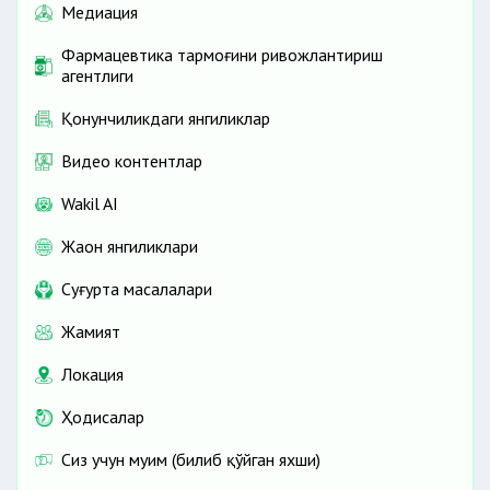
Медиация
Фармацевтика тармоғини ривожлантириш
агентлиги
Қонунчиликдаги янгиликлар
Видео контентлар
Wakil AI
Жаҳон янгиликлари
Cуғурта масалалари
Жамият
Локация
Ҳодисалар
Сиз учун муҳим (билиб қўйган яхши)