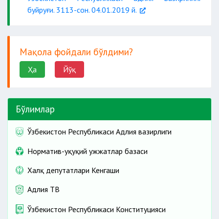
буйруғи. 3113-сон. 04.01.2019 й.
Мақола фойдали бўлдими?
Ҳа
Йўқ
Бўлимлар
Ўзбекистон Республикаси Адлия вазирлиги
Норматив-ҳуқуқий ҳужжатлар базаси
Халқ депутатлари Кенгаши
Адлия ТВ
Ўзбекистон Республикаси Конституцияси