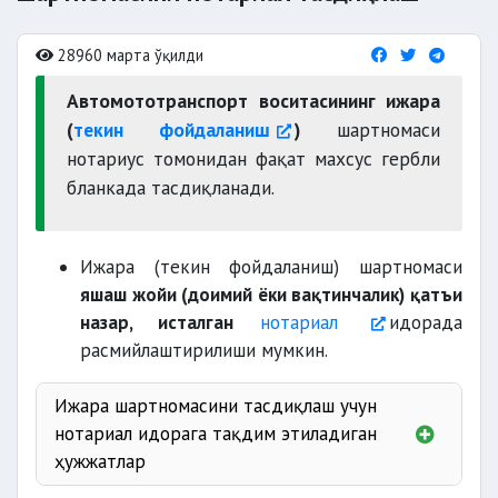
28960 марта ўқилди
Автомототранспорт воситасининг ижара
(
текин фойдаланиш
)
шартномаси
нотариус томонидан фақат махсус гербли
бланкада тасдиқланади.
Ижара (текин фойдаланиш) шартномаси
яшаш жойи (доимий ёки вақтинчалик) қатъи
назар, исталган
нотариал
идорада
расмийлаштирилиши мумкин.
Ижара шартномасини тасдиқлаш учун
нотариал идорага тақдим этиладиган
ҳужжатлар