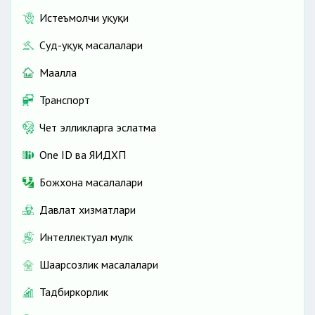
Истеъмолчи ҳуқуқи
Суд-ҳуқуқ масалалари
Маҳалла
Транспорт
Чет элликларга эслатма
One ID ва ЯИДХП
Божхона масалалари
Давлат хизматлари
Интеллектуал мулк
Шаҳарсозлик масалалари
Тадбиркорлик