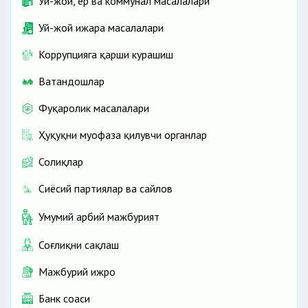
Уй-жой, ер ва коммунал масалалари
Уй-жой ижара масалалари
Коррупцияга қарши курашиш
Ватандошлар
Фуқаролик масалалари
Ҳуқуқни муҳофаза қилувчи органлар
Солиқлар
Сиёсий партиялар ва сайлов
Умумий ҳарбий мажбурият
Соғлиқни сақлаш
Мажбурий ижро
Банк соҳаси