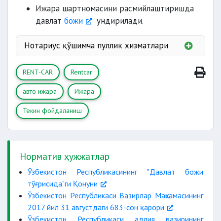
тарафларнинг паспорти;
Ижара шартномасини расмийлаштиришда
давлат
божи
ундирилади.
рўйхатдан ўтказилганлиги ҳақидаги
гувоҳнома (техпаспорт);
Нотариус қўшимча пуллик хизматлари
эр-
хотиннинг умумий биргаликдаги мулки
Герб йиғими
RENT-CAR
Rentcar
Тақиқ
:
Тушунтириш;
авто ижара
Ижара
Шартнома
гаровга олувчининг розилиги
.
Текин фойдаланиш
ваколатини
тасдиқловчи ҳужжат
Норматив ҳужжатлар
Ўзбекистон Республикасининг "Давлат божи
тўғрисида"ги Қонуни
Ўзбекистон Республикаси Вазирлар Маҳкамасининг
2017 йил 31 августдаги 683-сон қарори
Ўзбекистон Республикаси адлия вазирининг