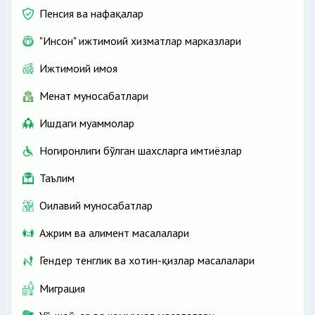
Пенсия ва нафақалар
"Инсон" ижтимоий хизматлар марказлари
Ижтимоий ҳимоя
Меҳнат муносабатлари
Ишдаги муаммолар
Ногиронлиги бўлган шахсларга имтиёзлар
Таълим
Оилавий муносабатлар
Ажрим ва алимент масалалари
Гендер тенглик ва хотин-қизлар масалалари
Миграция