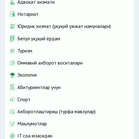
Адвокат хизмати
Нотариат
Юридик хизмат (ҳуқуқий ҳужжат намуналари)
Бепул ҳуқуқий ёрдам
Туризм
Оммавий ахборот воситалари
Экология
Абитуриентлар учун
Спорт
Ахборотлаштириш (турфа мавзулар)
Маълумотлар
IT соҳа юзасидан