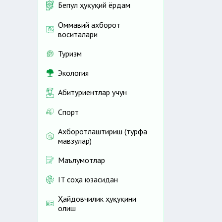
Бепул ҳуқуқий ёрдам
Оммавий ахборот
воситалари
Туризм
Экология
Абитуриентлар учун
Спорт
Ахборотлаштириш (турфа
мавзулар)
Маълумотлар
IT соҳа юзасидан
Ҳайдовчилик ҳуқуқини
олиш