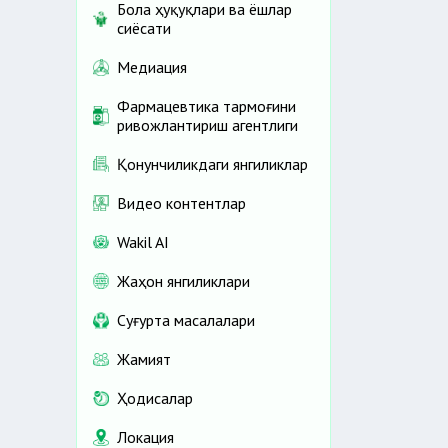
Бола ҳуқуқлари ва ёшлар
сиёсати
Медиация
Фармацевтика тармоғини
ривожлантириш агентлиги
Қонунчиликдаги янгиликлар
Видео контентлар
Wakil AI
Жаҳон янгиликлари
Cуғурта масалалари
Жамият
Ҳодисалар
Локация