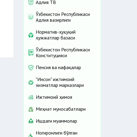
Адлия ТВ
Ўзбекистон Республикаси
Адлия вазирлиги
Норматив-ҳуқуқий
ҳужжатлар базаси
Ўзбекистон Республикаси
Конституцияси
Пенсия ва нафақалар
"Инсон" ижтимоий
хизматлар марказлари
Ижтимоий ҳимоя
Меҳнат муносабатлари
Ишдаги муаммолар
Ногиронлиги бўлган