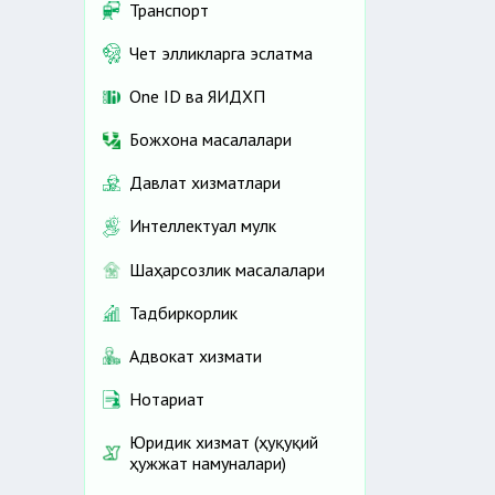
Транспорт
Чет элликларга эслатма
One ID ва ЯИДХП
Божхона масалалари
Давлат хизматлари
Интеллектуал мулк
Шаҳарсозлик масалалари
Тадбиркорлик
Адвокат хизмати
Нотариат
Юридик хизмат (ҳуқуқий
ҳужжат намуналари)