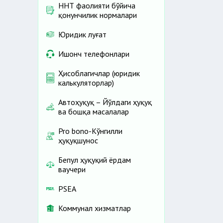
ННТ фаолияти бўйича
қонунчилик нормалари
Юридик луғат
Ишонч телефонлари
Ҳисоблагичлар (юридик
калькуляторлар)
Автоҳуқуқ – Йўлдаги ҳуқуқ
ва бошқа масалалар
Pro bono-Кўнгилли
ҳуқуқшунос
Бепул ҳуқуқий ёрдам
ваучери
PSEA
Коммунал хизматлар