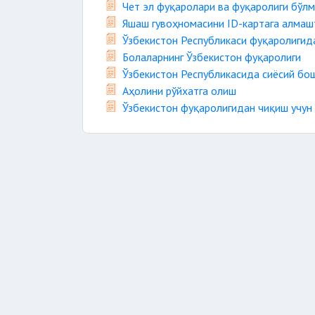
Чет эл фуқаролари ва фуқаролиги бўлм
Яшаш гувоҳномасини ID-картага алма
Ўзбекистон Республикаси фуқаролигид
Болаларнинг Ўзбекистон фуқаролиги
Ўзбекистон Республикасида сиёсий бо
Аҳолини рўйхатга олиш
Ўзбекистон фуқаролигидан чиқиш учу