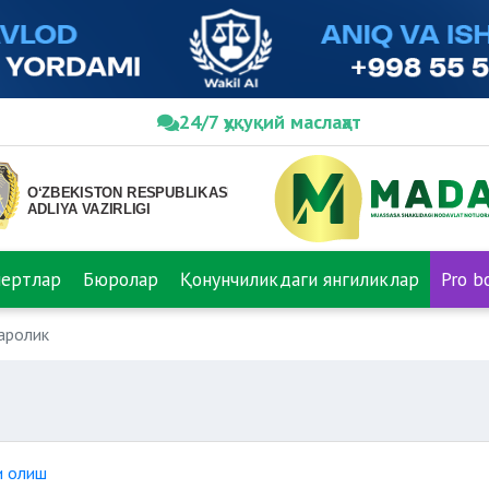
24/7 ҳуқуқий маслаҳат
пертлар
Бюролар
Қонунчиликдаги янгиликлар
Pro b
аролик
и олиш