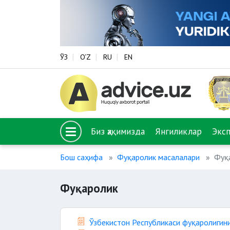
ЎЗ
O‘Z
RU
EN
Биз ҳақимизда
Янгиликлар
Экс
Бош саҳифа
Фуқаролик масалалари
Фуқ
Фуқаролик
Ўзбекистон Республикаси фуқаролигин