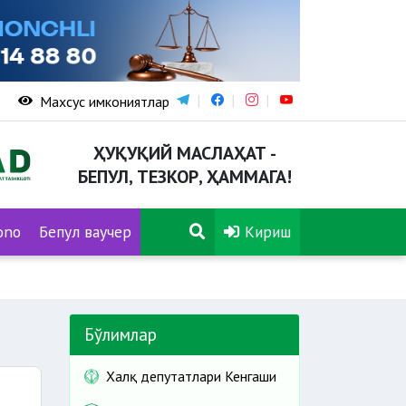
Махсус имкониятлар
ҲУҚУҚИЙ МАСЛАҲАТ -
БЕПУЛ, ТЕЗКОР, ҲАММАГА!
ono
Бепул ваучер
Кириш
Бўлимлар
Халқ депутатлари Кенгаши