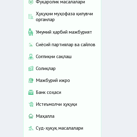
Фуқаролик масалалари
Ҳуқуқни муҳофаза қилувчи
органлар
Умумий ҳарбий мажбурият
Сиёсий партиялар ва сайлов
Соғлиқни сақлаш
Солиқлар
Мажбурий ижро
Банк соҳаси
Истеъмолчи ҳуқуқи
Маҳалла
Суд-ҳуқуқ масалалари