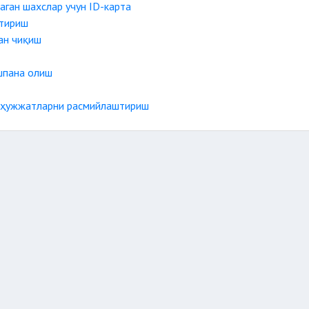
аган шахслар учун ID-карта
штириш
ан чиқиш
шпана олиш
н ҳужжатларни расмийлаштириш