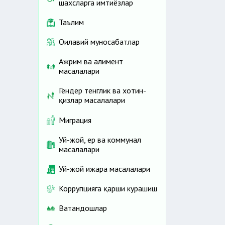
шахсларга имтиёзлар
Таълим
Оилавий муносабатлар
Ажрим ва алимент
масалалари
Гендер тенглик ва хотин-
қизлар масалалари
Миграция
Уй-жой, ер ва коммунал
масалалари
Уй-жой ижара масалалари
Коррупцияга қарши курашиш
Ватандошлар