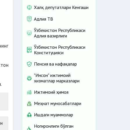
Халқ депутатлари Кенгаши
Адлия ТВ
Ўзбекистон Республикаси
Адлия вазирлиги
нинг
Ўзбекистон Республикаси
Конституцияси
Пенсия ва нафақалар
стон
"Инсон" ижтимоий
хизматлар марказлари
.
Ижтимоий ҳимоя
Меҳнат муносабатлари
Ишдаги муаммолар
н
Ногиронлиги бўлган