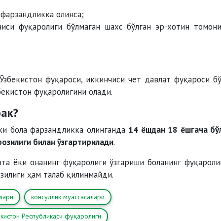
фарзандликка олинса;
чиси фуқаролиги бўлмаган шахс бўлган эр-хотин томон
Ўзбекистон фуқароси, иккинчиси чет давлат фуқароси бў
бекистон фуқаролигини олади.
рак?
ёки бола фарзандликка олинганда
14 ёшдан 18 ёшгача бў
розилиги билан ўзгартирилади
.
ота ёки онанинг фуқаролиги ўзгариши боланинг фуқароли
зилиги ҳам талаб қилинмайди.
лари
консуллик муассасалари
кистон Республикаси фуқаролиги