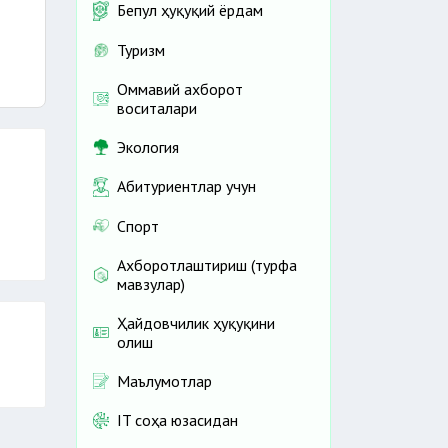
Бепул ҳуқуқий ёрдам
Туризм
Оммавий ахборот
воситалари
Экология
Абитуриентлар учун
Спорт
Ахборотлаштириш (турфа
мавзулар)
Ҳайдовчилик ҳуқуқини
олиш
Маълумотлар
IT соҳа юзасидан