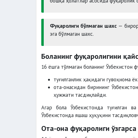
бошқа ҳолатлар асосида фуқаролик 
Фуқаролиги бўлмаган шахс
— бирор
эга бўлмаган шахс.
Боланинг фуқаролигини қай
16 ёшга тўлмаган боланинг Ўзбекистон ф
туғилганлик ҳақидаги гувоҳнома ё
ота-онасидан бирининг Ўзбекистон
ҳужжати тасдиқлайди.
Агар бола Ўзбекистонда туғилган ва
Ўзбекистонда яшаш ҳуқуқини тасдиқлов
Ота-она фуқаролиги ўзгарса