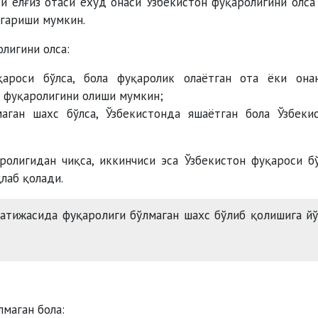
ки ёлғиз отаси ёхуд онаси Ўзбекистон фуқаролигини олса
згариши мумкин.
лигини олса:
қароси бўлса, бола фуқаролик олаётган ота ёки она
 фуқаролигини олиши мумкин;
аган шахс бўлса, Ўзбекистонда яшаётган бола Ўзбеки
ролигидан чиқса, иккинчиси эса Ўзбекистон фуқароси б
қлаб қолади.
атижасида фуқаролиги бўлмаган шахс бўлиб қолишига й
лмаган бола: