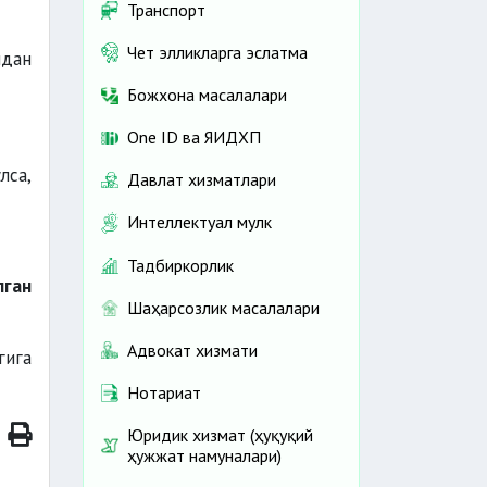
Транспорт
Чет элликларга эслатма
идан
Божхона масалалари
One ID ва ЯИДХП
лса,
Давлат хизматлари
Интеллектуал мулк
Тадбиркорлик
лган
Шаҳарсозлик масалалари
Адвокат хизмати
гига
Нотариат
Юридик хизмат (ҳуқуқий
ҳужжат намуналари)