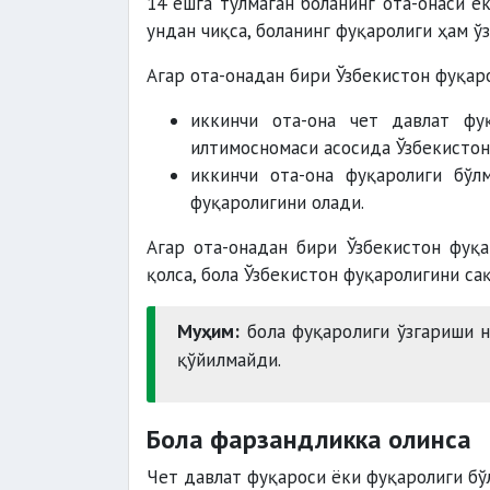
14 ёшга тўлмаган боланинг ота-онаси ё
ундан чиқса, боланинг фуқаролиги ҳам ў
Агар ота-онадан бири Ўзбекистон фуқаро
иккинчи ота-она чет давлат фу
илтимосномаси асосида Ўзбекистон
иккинчи ота-она фуқаролиги бўлм
фуқаролигини олади.
Агар ота-онадан бири Ўзбекистон фуқа
қолса, бола Ўзбекистон фуқаролигини са
Муҳим:
бола фуқаролиги ўзгариши н
қўйилмайди.
Бола фарзандликка олинса
Чет давлат фуқароси ёки фуқаролиги бў