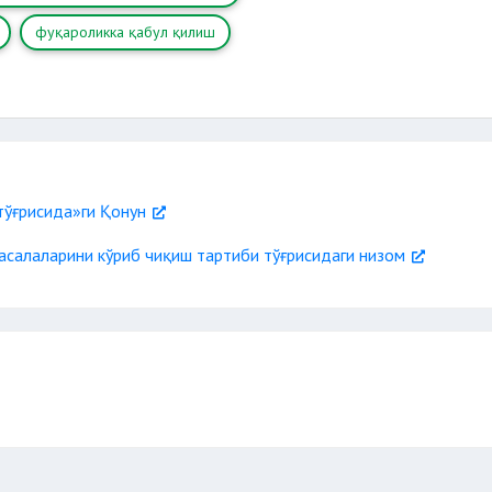
фуқароликка қабул қилиш
тўғрисида»ги Қонун
асалаларини кўриб чиқиш тартиби тўғрисидаги низом