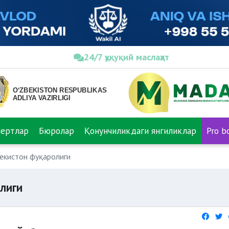
24/7 ҳуқуқий маслаҳат
пертлар
Бюролар
Қонунчиликдаги янгиликлар
Pro b
екистон фуқаролиги
лиги