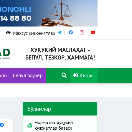
Махсус имкониятлар
ҲУҚУҚИЙ МАСЛАҲАТ -
БЕПУЛ, ТЕЗКОР, ҲАММАГА!
ono
Бепул ваучер
Кириш
Бўлимлар
Норматив-ҳуқуқий
ҳужжатлар базаси