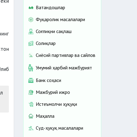
 ёки
Ватандошлар
Фуқаролик масалалари
Соғлиқни сақлаш
нинг
Солиқлар
стон
Сиёсий партиялар ва сайлов
Умумий ҳарбий мажбурият
ўлиб
Банк соҳаси
ўл
Мажбурий ижро
Истеъмолчи ҳуқуқи
Маҳалла
Суд-ҳуқуқ масалалари