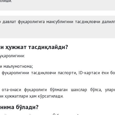
олиши.
 давлат фуқаролигига мансублигини тасдиқловчи далил
си ҳужжат тасдиқлайди?
уқаролигини:
ки маълумотнома;
 фуқаролигини тасдиқловчи паспорти, ID-картаси ёки б
 ота-онаси фуқаролиги бўлмаган шахслар бўлса, улар
чи ҳужжатлари ҳам кўрсатилади.
 нима бўлади?