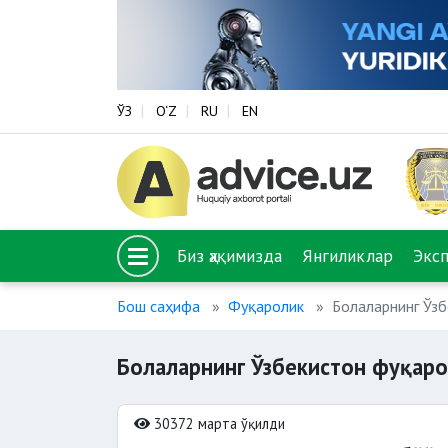
ЎЗ
O‘Z
RU
EN
Биз ҳақимизда
Янгиликлар
Экс
Бош саҳифа
Фуқаролик
Болаларнинг Ўзб
Болаларнинг Ўзбекистон фуқаро
30372 марта ўқилди