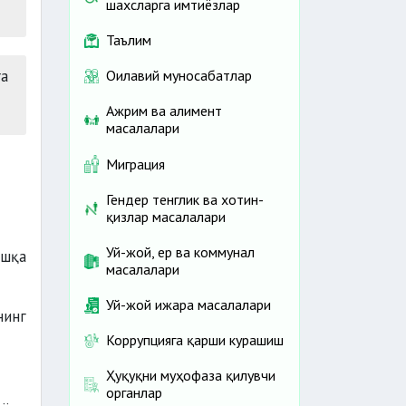
шахсларга имтиёзлар
Таълим
га
Оилавий муносабатлар
Ажрим ва алимент
масалалари
Миграция
Гендер тенглик ва хотин-
қизлар масалалари
Уй-жой, ер ва коммунал
ошқа
масалалари
Уй-жой ижара масалалари
нинг
Коррупцияга қарши курашиш
Ҳуқуқни муҳофаза қилувчи
органлар