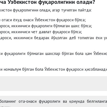
ича Ўзбекистон фуқаролигини олади?
кистон фуқаролигини олади, агар туғилган пайтда:
з отаси ёхуд онаси Ўзбекистон фуқароси бўлса;
роси, иккинчиси фуқаролиги бўлмаган шахс бўлса;
роси, иккинчиси чет давлат фуқароси бўлса;
ароси, иккинчиси бедарак йўқолган деб топилган ёки у
си фуқаролиги бўлмаган шахслар бўлган бола ҳам Ўзбеки
и номаълум бўлган бола Ўзбекистон фуқароси ҳисобланади
оланинг ота-онаси фуқаролиги ва қонунда белгиланга