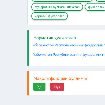
фуқаролиги бўлмаган шахслар
фуқаролик
хорижий фуқаролар
Норматив ҳужжатлар
«Ўзбекистон Республикасининг фуқаролиги 
Ўзбекистон Республикасининг фуқаролиги м
Мақола фойдали бўлдими?
Ҳа
Йўқ