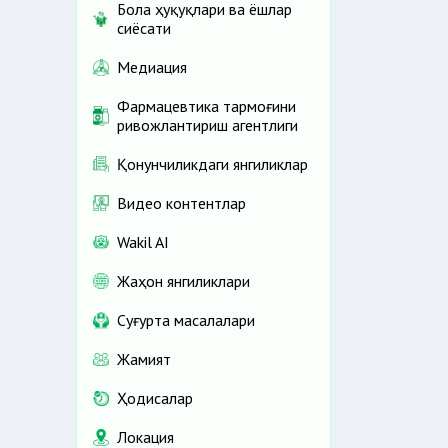
Бола ҳуқуқлари ва ёшлар
сиёсати
Медиация
Фармацевтика тармоғини
ривожлантириш агентлиги
Қонунчиликдаги янгиликлар
Видео контентлар
Wakil AI
Жаҳон янгиликлари
Cуғурта масалалари
Жамият
Ҳодисалар
Локация