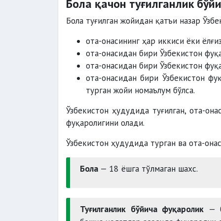
Бола қачон туғилганлик бўй
Бола туғилган жойидан қатъи назар Ўзбе
ота-онасининг ҳар иккиси ёки ёлғи
ота-онасидан бири Ўзбекистон фуқа
ота-онасидан бири Ўзбекистон фуқа
ота-онасидан бири Ўзбекистон фуқ
турган жойи номаълум бўлса.
Ўзбекистон ҳудудида туғилган, ота-она
фуқаролигини олади.
Ўзбекистон ҳудудида турган ва ота-онас
Бола
— 18 ёшга тўлмаган шахс.
Туғилганлик бўйича фуқаролик
— б