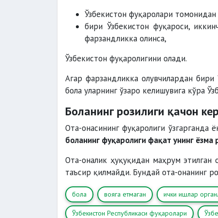
Ўзбекистон фуқаролари томонидан 
бири Ўзбекистон фуқароси, иккин
фарзандликка олинса,
Ўзбекистон фуқаролигини олади.
Агар фарзандликка олувчилардан бири 
бола уларнинг ўзаро келишувига кўра Ўз
Боланинг розилиги қачон ке
Ота-онасининг фуқаролиги ўзгарганда 
боланинг фуқаролиги фақат унинг ёзма 
Ота-оналик ҳуқуқидан маҳрум этилган 
таъсир қилмайди. Бундай ота-онанинг ро
бола
вояга етмаган
ички ишлар орган
Ўзбекистон Республикаси фуқаролари
Ўзбе