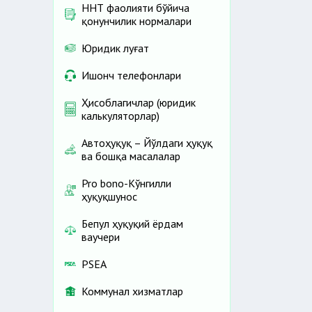
ННТ фаолияти бўйича
қонунчилик нормалари
Юридик луғат
Ишонч телефонлари
Ҳисоблагичлар (юридик
калькуляторлар)
Автоҳуқуқ – Йўлдаги ҳуқуқ
ва бошқа масалалар
Pro bono-Кўнгилли
ҳуқуқшунос
Бепул ҳуқуқий ёрдам
ваучери
PSEA
Коммунал хизматлар