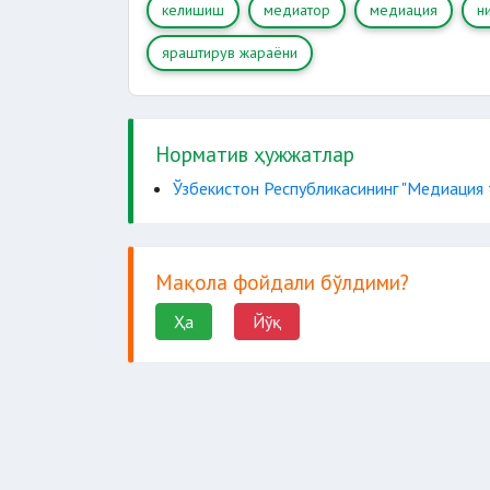
келишиш
медиатор
медиация
н
яраштирув жараёни
Норматив ҳужжатлар
Ўзбекистон Республикасининг "Медиация 
Мақола фойдали бўлдими?
Ҳа
Йўқ