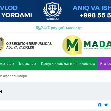
24/7 ҳуқуқий маслаҳат
пертлар
Бюролар
Қонунчиликдаги янгиликлар
Pro b
нг афзалликлари
и