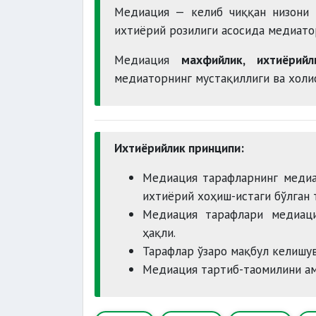
Медиация — келиб чиққан низони 
ихтиёрий розилиги асосида медиато
Медиация
махфийлик, ихтиёрийл
медиаторнинг мустақиллиги ва холи
Ихтиёрийлик принципи:
Медиация тарафларнинг медиа
ихтиёрий хоҳиш-истаги бўлган 
Медиация тарафлари медиаци
ҳақли.
Тарафлар ўзаро мақбул келишу
Медиация тартиб-таомилини ам