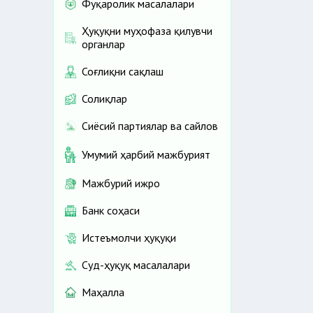
Фуқаролик масалалари
Ҳуқуқни муҳофаза қилувчи
органлар
Соғлиқни сақлаш
Солиқлар
Сиёсий партиялар ва сайлов
Умумий ҳарбий мажбурият
Мажбурий ижро
Банк соҳаси
Истеъмолчи ҳуқуқи
Суд-ҳуқуқ масалалари
Маҳалла