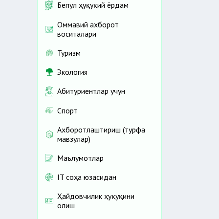
Бепул ҳуқуқий ёрдам
Оммавий ахборот
воситалари
Туризм
Экология
Абитуриентлар учун
Спорт
Ахборотлаштириш (турфа
мавзулар)
Маълумотлар
IT соҳа юзасидан
Ҳайдовчилик ҳуқуқини
олиш