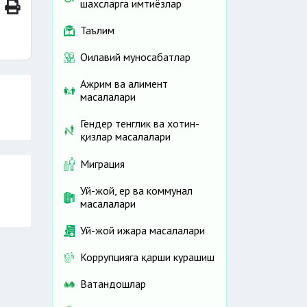
шахсларга имтиёзлар
Таълим
Оилавий муносабатлар
Ажрим ва алимент
масалалари
Гендер тенглик ва хотин-
қизлар масалалари
Миграция
Уй-жой, ер ва коммунал
масалалари
Уй-жой ижара масалалари
Коррупцияга қарши курашиш
Ватандошлар