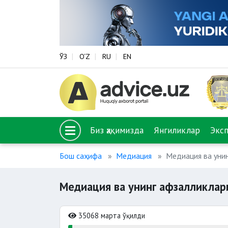
ЎЗ
O‘Z
RU
EN
Биз ҳақимизда
Янгиликлар
Экс
Бош саҳифа
Медиация
Медиация ва уни
Медиация ва унинг афзалликлар
35068 марта ўқилди