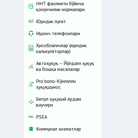
ННТ фаолияти бўйича
қонунчилик нормалари
Юридик луғат
Ишонч телефонлари
Ҳисоблагичлар (юридик
калькуляторлар)
Автоҳуқуқ – Йўлдаги ҳуқуқ
ва бошқа масалалар
Pro bono-Кўнгилли
ҳуқуқшунос
Бепул ҳуқуқий ёрдам
ваучери
PSEA
Коммунал хизматлар