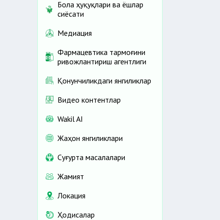
Бола ҳуқуқлари ва ёшлар
сиёсати
Медиация
Фармацевтика тармоғини
ривожлантириш агентлиги
Қонунчиликдаги янгиликлар
Видео контентлар
Wakil AI
Жаҳон янгиликлари
Cуғурта масалалари
Жамият
Локация
Ҳодисалар