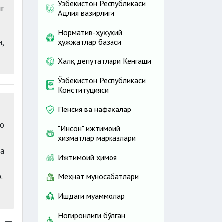
Ўзбекистон Республикаси
г
Адлия вазирлиги
Норматив-ҳуқуқий
,
ҳужжатлар базаси
Халқ депутатлари Кенгаши
Ўзбекистон Республикаси
Конституцияси
Пенсия ва нафақалар
ро
"Инсон" ижтимоий
хизматлар марказлари
а
Ижтимоий ҳимоя
.
Меҳнат муносабатлари
Ишдаги муаммолар
Ногиронлиги бўлган