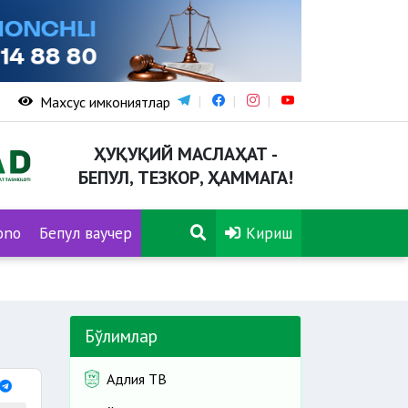
Махсус имкониятлар
ҲУҚУҚИЙ МАСЛАҲАТ -
БЕПУЛ, ТЕЗКОР, ҲАММАГА!
ono
Бепул ваучер
Кириш
Бўлимлар
Адлия ТВ