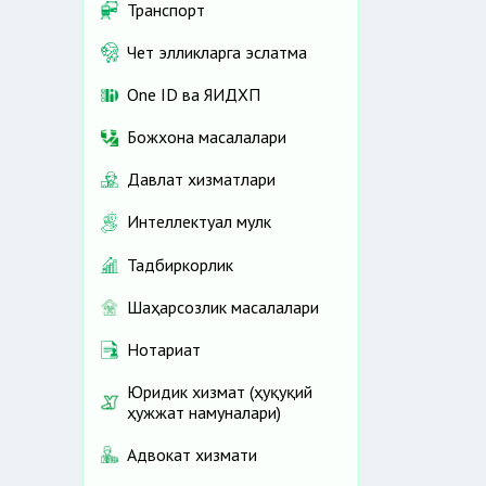
Транспорт
Чет элликларга эслатма
One ID ва ЯИДХП
Божхона масалалари
Давлат хизматлари
Интеллектуал мулк
Тадбиркорлик
Шаҳарсозлик масалалари
Нотариат
Юридик хизмат (ҳуқуқий
ҳужжат намуналари)
Адвокат хизмати