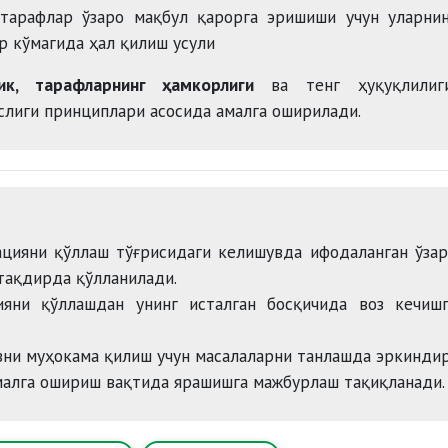
тарафлар ўзаро мақбул қарорга эришиши учун уларнин
р кўмагида ҳал қилиш усули
ик, тарафларнинг ҳамкорлиги
ва тенг ҳуқуқлилиги
слиги принциплари асосида амалга оширилади.
цияни қўллаш тўғрисидаги келишувда ифодаланган ўза
тақдирда қўлланилади.
яни қўллашдан унинг исталган босқичида воз кечишг
вни муҳокама қилиш учун масалаларни танлашда эркиндир
алга ошириш вақтида ярашишга мажбурлаш тақиқланади.