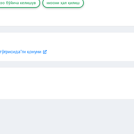
изо бўйича келишув
низони ҳал қилиш
тўғрисида"ги қонуни