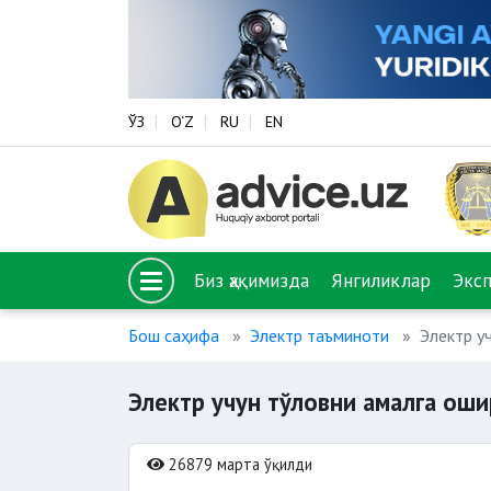
ЎЗ
O‘Z
RU
EN
Биз ҳақимизда
Янгиликлар
Экс
Бош саҳифа
Электр таъминоти
Электр у
Электр учун тўловни амалга ош
26879 марта ўқилди