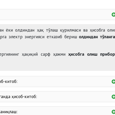
санасига қадар
электр тармоғидан узилади.
ган ёки олдиндан ҳақ тўлаш қурилмаси ва ҳисобга ол
арга электр энергияси етказиб бериш
олдиндан тўланга
ергиянинг ҳақиқий сарф ҳажми
ҳисобга олиш прибор
б-китоб:
ганда ҳисоб-китоб:
 аниқлаш: