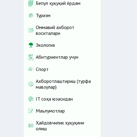
Бепул ҳуқуқий ёрдам
Туризм
Оммавий ахборот
воситалари
Экология
Абитуриентлар учун
Спорт
Ахборотлаштириш (турфа
мавзулар)
IT соҳа юзасидан
Маълумотлар
Ҳайдовчилик ҳуқуқини
олиш