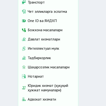
Транспорт
Чет элликларга эслатма
One ID ва ЯИДХП
Божхона масалалари
Давлат хизматлари
Интеллектуал мулк
Тадбиркорлик
Шаҳарсозлик масалалари
Нотариат
Юридик хизмат (ҳуқуқий
ҳужжат намуналари)
Адвокат хизмати