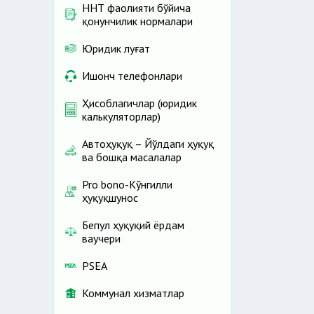
ННТ фаолияти бўйича
қонунчилик нормалари
Юридик луғат
Ишонч телефонлари
Ҳисоблагичлар (юридик
калькуляторлар)
Автоҳуқуқ – Йўлдаги ҳуқуқ
ва бошқа масалалар
Pro bono-Кўнгилли
ҳуқуқшунос
Бепул ҳуқуқий ёрдам
ваучери
PSEA
Коммунал хизматлар