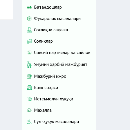
Ватандошлар
Фуқаролик масалалари
Соғлиқни сақлаш
Солиқлар
Сиёсий партиялар ва сайлов
Умумий ҳарбий мажбурият
Мажбурий ижро
Банк соҳаси
Истеъмолчи ҳуқуқи
Маҳалла
Суд-ҳуқуқ масалалари