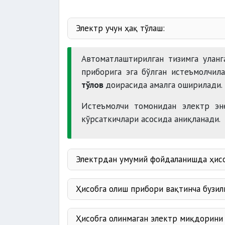
Электр учун ҳақ тўлаш:
10-
Автоматлаштирилган тизимга улан
приборига эга бўлган истеъмолчил
тўлов
доирасида амалга оширилади.
Истеъмолчи томонидан электр эн
кўрсаткичлари асосида аниқланади.
Электрдан умумий фойдаланишда ҳисо
Ҳисобга олиш прибори вақтинча бузил
Ҳисобга олинмаган электр миқдорини