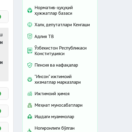
Норматив-ҳуқуқий
ҳужжатлар базаси
Халқ депутатлари Кенгаши
иш
Адлия ТВ
н
Ўзбекистон Республикаси
Конституцияси
и
Пенсия ва нафақалар
"Инсон" ижтимоий
хизматлар марказлари
Ижтимоий ҳимоя
Меҳнат муносабатлари
Ишдаги муаммолар
Ногиронлиги бўлган