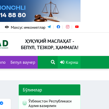
Махсус имкониятлар
ҲУҚУҚИЙ МАСЛАҲАТ -
БЕПУЛ, ТЕЗКОР, ҲАММАГА!
ono
Бепул ваучер
Кириш
Бўлимлар
Ўзбекистон Республикаси
Адлия вазирлиги