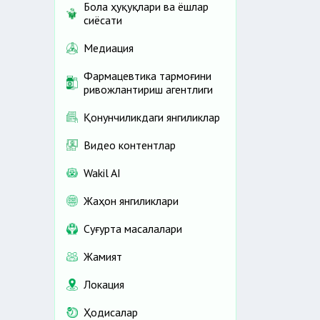
Бола ҳуқуқлари ва ёшлар
сиёсати
Медиация
Фармацевтика тармоғини
ривожлантириш агентлиги
Қонунчиликдаги янгиликлар
Видео контентлар
Wakil AI
Жаҳон янгиликлари
Cуғурта масалалари
Жамият
Локация
Ҳодисалар