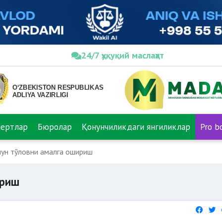
24/7 ҳуқуқий маслаҳат
пертлар
Бюролар
Қонунчиликдаги янгиликлар
Pro b
чун тўловни амалга ошириш
ириш