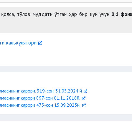
маслиги зарур;
қолса, тўлов муддати ўтган ҳар бир кун учун
0,1 фоиз
келишуви билан белгиланади.
кун муддатда ҳақ тўланмаса
ти калькулятори
масининг қарори. 319-сон. 31.05.2024 й
масининг қарори 897-сон 01.11.2018й.
масининг қарори 475-сон 15.09.2023й.