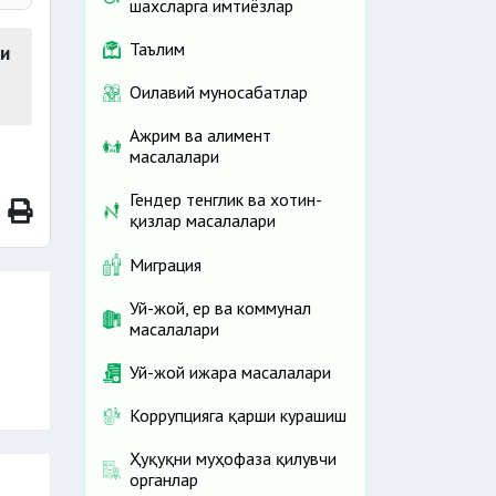
шахсларга имтиёзлар
Таълим
и
Оилавий муносабатлар
Ажрим ва алимент
масалалари
Гендер тенглик ва хотин-
қизлар масалалари
Миграция
Уй-жой, ер ва коммунал
масалалари
Уй-жой ижара масалалари
Коррупцияга қарши курашиш
Ҳуқуқни муҳофаза қилувчи
органлар