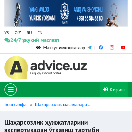
ЎЗ
O‘Z
RU
EN
24/7 ҳуқуқий маслаҳат
Махсус имкониятлар
Кириш
Бош саҳифа
Шахарсозлик масалалари
Шаҳарсозлик ҳужж
Шаҳарсозлик ҳужжатларини
экспертизадан ўтказиш тартиби