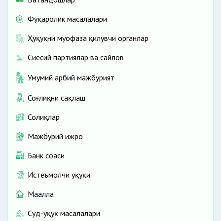
Фуқаролик масалалари
Ҳуқуқни муҳофаза қилувчи органлар
Сиёсий партиялар ва сайлов
Умумий ҳарбий мажбурият
Соғлиқни сақлаш
Солиқлар
Мажбурий ижро
Банк соҳаси
Истеъмолчи ҳуқуқи
Маҳалла
Суд-ҳуқуқ масалалари