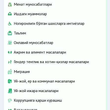
Меҳнат муносабатлари
Ишдаги муаммолар
Ногиронлиги бўлган шахсларга имтиёзлар
Таълим
Оилавий муносабатлар
Ажрим ва алимент масалалари
Гендер тенглик ва хотин-қизлар масалалари
Миграция
Уй-жой, ер ва коммунал масалалари
Уй-жой ижара масалалари
Коррупцияга қарши курашиш
Ватандошлар