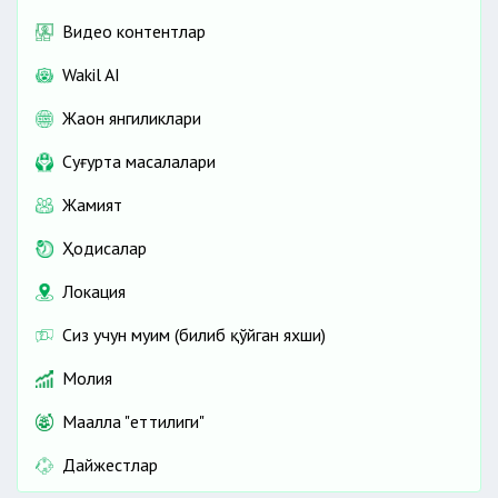
Видео контентлар
Wakil AI
Жаҳон янгиликлари
Cуғурта масалалари
Жамият
Ҳодисалар
Локация
Сиз учун муҳим (билиб қўйган яхши)
Молия
Маҳалла "еттилиги"
Дайжестлар