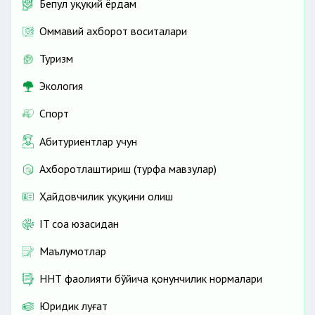
Бепул ҳуқуқий ёрдам
Оммавий ахборот воситалари
Туризм
Экология
Спорт
Абитуриентлар учун
Ахборотлаштириш (турфа мавзулар)
Ҳайдовчилик ҳуқуқини олиш
IT соҳа юзасидан
Маълумотлар
ННТ фаолияти бўйича қонунчилик нормалари
Юридик луғат