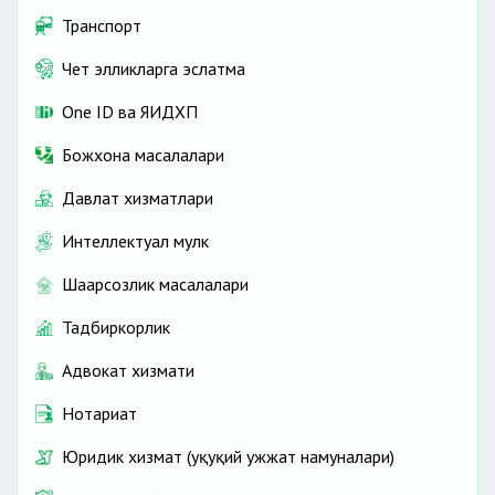
Транспорт
Чет элликларга эслатма
One ID ва ЯИДХП
Божхона масалалари
Давлат хизматлари
Интеллектуал мулк
Шаҳарсозлик масалалари
Тадбиркорлик
Адвокат хизмати
Нотариат
Юридик хизмат (ҳуқуқий ҳужжат намуналари)