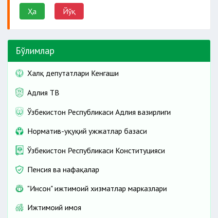
Ҳа
Йўқ
эксперт ташкилотлари эксперт
Бўлимлар
Халқ депутатлари Кенгаши
Адлия ТВ
Ўзбекистон Республикаси Адлия вазирлиги
Норматив-ҳуқуқий ҳужжатлар базаси
Ўзбекистон Республикаси Конституцияси
Пенсия ва нафақалар
"Инсон" ижтимоий хизматлар марказлари
Ижтимоий ҳимоя