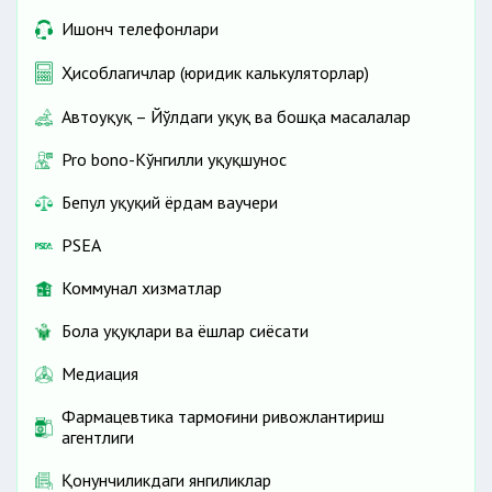
Ишонч телефонлари
Ҳисоблагичлар (юридик калькуляторлар)
Автоҳуқуқ – Йўлдаги ҳуқуқ ва бошқа масалалар
Pro bono-Кўнгилли ҳуқуқшунос
Бепул ҳуқуқий ёрдам ваучери
PSEA
Коммунал хизматлар
Бола ҳуқуқлари ва ёшлар сиёсати
Медиация
Фармацевтика тармоғини ривожлантириш
агентлиги
Қонунчиликдаги янгиликлар