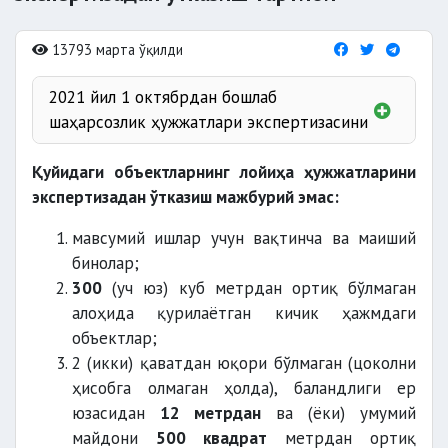
13793 марта ўқилди
2021 йил 1 октябрдан бошлаб
шаҳарсозлик ҳужжатлари экспертизасини
Қуйидаги объектларнинг лойиҳа ҳужжатларини
экспертизадан ўтказиш мажбурий эмас:
Шаффоф қурилиш
мавсумий ишлар учун вақтинча ва маиший
бинолар;
300
(уч юз) куб метрдан ортиқ бўлмаган
алоҳида қурилаётган кичик ҳажмдаги
объектлар;
2 (икки) қаватдан юқори бўлмаган (цоколни
ҳисобга олмаган ҳолда), баландлиги ер
юзасидан
12 метрдан
ва (ёки) умумий
майдони
500 квадрат
метрдан ортиқ