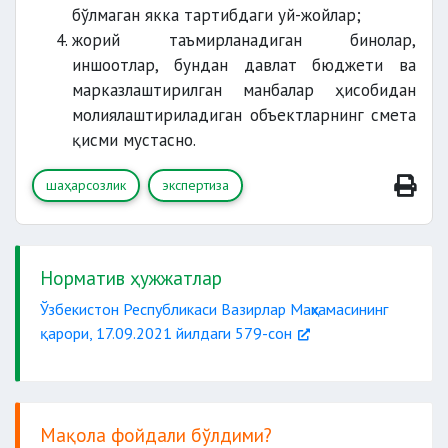
бўлмаган якка тартибдаги уй-жойлар;
жорий таъмирланадиган бинолар,
иншоотлар, бундан давлат бюджети ва
марказлаштирилган манбалар ҳисобидан
молиялаштириладиган объектларнинг смета
қисми мустасно.
Шаҳарсозлик ҳужжатлари экспертизаси
шаҳарсозлик
экспертиза
Норматив ҳужжатлар
Экспертиза хулосаларининг ягона
Ўзбекистон Республикаси Вазирлар Маҳкамасининг
реестри
қарори, 17.09.2021 йилдаги 579-сон
Мақола фойдали бўлдими?