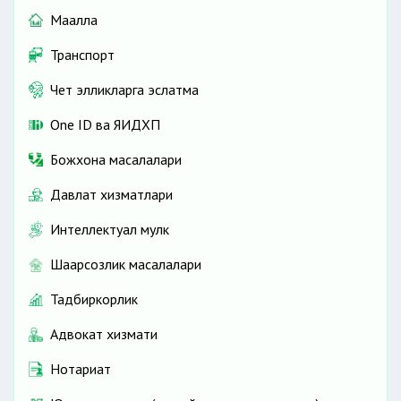
Маҳалла
Транспорт
Чет элликларга эслатма
One ID ва ЯИДХП
Божхона масалалари
Давлат хизматлари
Интеллектуал мулк
Шаҳарсозлик масалалари
Тадбиркорлик
Адвокат хизмати
Нотариат