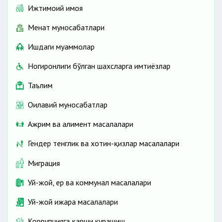
Ижтимоий ҳимоя
Меҳнат муносабатлари
Ишдаги муаммолар
Ногиронлиги бўлган шахсларга имтиёзлар
Таълим
Оилавий муносабатлар
Ажрим ва алимент масалалари
Гендер тенглик ва хотин-қизлар масалалари
Миграция
Уй-жой, ер ва коммунал масалалари
Уй-жой ижара масалалари
Коррупцияга қарши курашиш