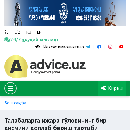
ЎЗ
O‘Z
RU
EN
24/7 ҳуқуқий маслаҳат
Махсус имкониятлар
Кириш
Бош саҳифа
Ижтимоий хизматлар ва моддий ёрдамнинг бо
Талабаларга ижара тўловининг бир
қисмини қоплаб бериш тартиби