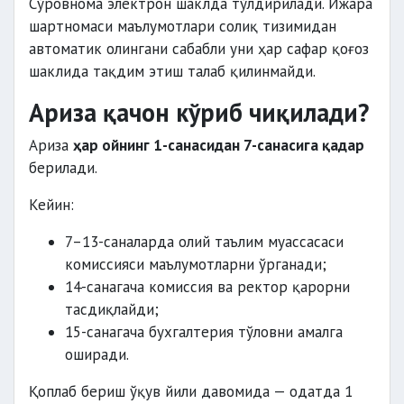
Сўровнома электрон шаклда тўлдирилади. Ижара
шартномаси маълумотлари солиқ тизимидан
автоматик олингани сабабли уни ҳар сафар қоғоз
шаклида тақдим этиш талаб қилинмайди.
Ариза қачон кўриб чиқилади?
Ариза
ҳар ойнинг 1-санасидан 7-санасига қадар
берилади.
Кейин:
7–13-саналарда олий таълим муассасаси
комиссияси маълумотларни ўрганади;
14-санагача комиссия ва ректор қарорни
тасдиқлайди;
15-санагача бухгалтерия тўловни амалга
оширади.
Қоплаб бериш ўқув йили давомида — одатда 1