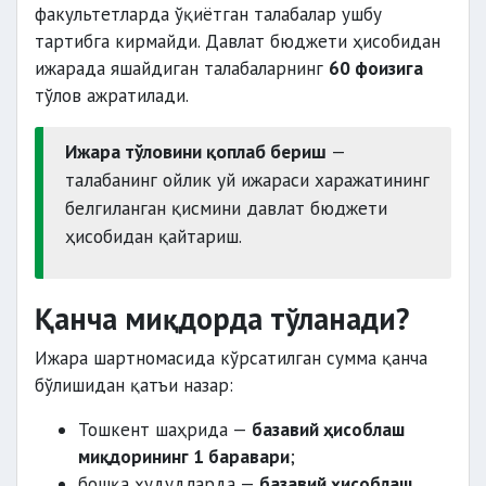
факультетларда ўқиётган талабалар ушбу
тартибга кирмайди. Давлат бюджети ҳисобидан
ижарада яшайдиган талабаларнинг
60 фоизига
тўлов ажратилади.
Ижара тўловини қоплаб бериш
—
талабанинг ойлик уй ижараси харажатининг
белгиланган қисмини давлат бюджети
ҳисобидан қайтариш.
Қанча миқдорда тўланади?
Ижара шартномасида кўрсатилган сумма қанча
бўлишидан қатъи назар:
Тошкент шаҳрида —
базавий ҳисоблаш
миқдорининг 1 баравари
;
бошқа ҳудудларда —
базавий ҳисоблаш