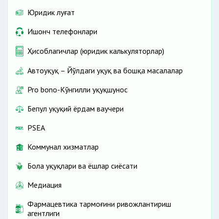
Юридик луғат
Ишонч телефонлари
Ҳисоблагичлар (юридик калькуляторлар)
Автоҳуқуқ – Йўлдаги ҳуқуқ ва бошқа масалалар
Pro bono-Кўнгилли ҳуқуқшунос
Бепул ҳуқуқий ёрдам ваучери
PSEA
Коммунал хизматлар
Бола ҳуқуқлари ва ёшлар сиёсати
Медиация
Фармацевтика тармоғини ривожлантириш
агентлиги