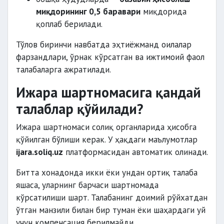
миқдорининг 0,5 баравари
миқдорида
қоплаб берилади.
Тўлов биринчи навбатда эҳтиёжманд оилалар
фарзандлари, ўрнак кўрсатган ва ижтимоий фаол
талабаларга ажратилади.
Ижара шартномасига қандай
талаблар қўйилади?
Ижара шартномаси солиқ органларида ҳисобга
қўйилган бўлиши керак. У ҳақдаги маълумотлар
ijara.soliq.uz
платформасидан автоматик олинади.
Битта хонадонда икки ёки ундан ортиқ талаба
яшаса, уларнинг барчаси шартномада
кўрсатилиши шарт. Талабанинг доимий рўйхатдан
ўтган манзили билан бир туман ёки шаҳардаги уй
учун компенсация берилмайди.