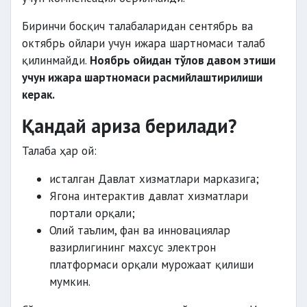
Биринчи босқич талабаларидан сентябрь ва
октябрь ойлари учун ижара шартномаси талаб
қилинмайди.
Ноябрь ойидан тўлов давом этиши
учун ижара шартномаси расмийлаштирилиши
керак.
Қандай ариза берилади?
Талаба ҳар ой:
исталган Давлат хизматлари марказига;
Ягона интерактив давлат хизматлари
портали орқали;
Олий таълим, фан ва инновациялар
вазирлигининг махсус электрон
платформаси орқали мурожаат қилиши
мумкин.