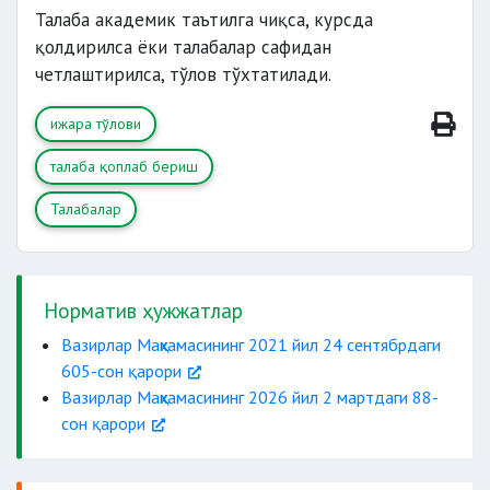
Талаба академик таътилга чиқса, курсда
қолдирилса ёки талабалар сафидан
четлаштирилса, тўлов тўхтатилади.
ижара тўлови
талаба қоплаб бериш
Талабалар
Норматив ҳужжатлар
Вазирлар Маҳкамасининг 2021 йил 24 сентябрдаги
605-сон қарори
Вазирлар Маҳкамасининг 2026 йил 2 мартдаги 88-
сон қарори