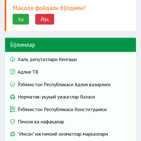
Мақола фойдали бўлдими?
Ҳа
Йўқ
Бўлимлар
Халқ депутатлари Кенгаши
Адлия ТВ
Ўзбекистон Республикаси Адлия вазирлиги
Норматив-ҳуқуқий ҳужжатлар базаси
Ўзбекистон Республикаси Конституцияси
Пенсия ва нафақалар
"Инсон" ижтимоий хизматлар марказлари