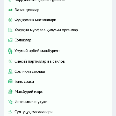
Ватандошлар
Фуқаролик масалалари
Ҳуқуқни муҳофаза қилувчи органлар
Солиқлар
Умумий ҳарбий мажбурият
Сиёсий партиялар ва сайлов
Соғлиқни сақлаш
Банк соҳаси
Мажбурий ижро
Истеъмолчи ҳуқуқи
Суд-ҳуқуқ масалалари