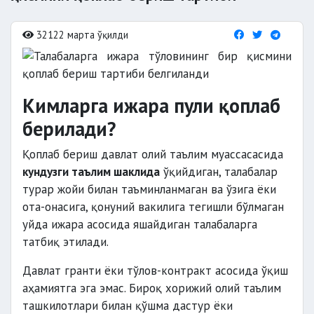
32122 марта ўқилди
Кимларга ижара пули қоплаб
берилади?
Қоплаб бериш давлат олий таълим муассасасида
кундузги таълим шаклида
ўқийдиган, талабалар
турар жойи билан таъминланмаган ва ўзига ёки
ота-онасига, қонуний вакилига тегишли бўлмаган
уйда ижара асосида яшайдиган талабаларга
татбиқ этилади.
Давлат гранти ёки тўлов-контракт асосида ўқиш
аҳамиятга эга эмас. Бироқ хорижий олий таълим
ташкилотлари билан қўшма дастур ёки