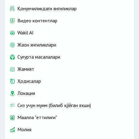
Қонунчиликдаги янгиликлар
Видео контентлар
Wakil AI
Жаҳон янгиликлари
Cуғурта масалалари
Жамият
Ҳодисалар
Локация
Сиз учун муҳим (билиб қўйган яхши)
Маҳалла "еттилиги"
Молия