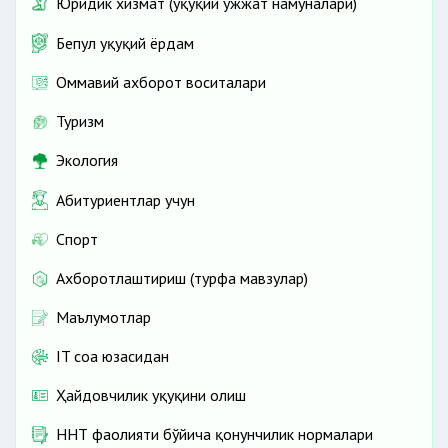
Юридик хизмат (ҳуқуқий ҳужжат намуналари)
Бепул ҳуқуқий ёрдам
Оммавий ахборот воситалари
Туризм
Экология
Абитуриентлар учун
Спорт
Ахборотлаштириш (турфа мавзулар)
Маълумотлар
IT соҳа юзасидан
Ҳайдовчилик ҳуқуқини олиш
ННТ фаолияти бўйича қонунчилик нормалари