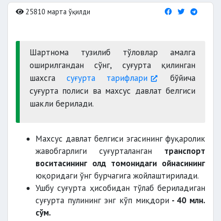
25810 марта ўқилди
Шартнома тузилиб тўловлар амалга
оширилгандан сўнг, суғурта қилинган
шахсга
суғурта тарифлари
бўйича
суғурта полиси ва махсус давлат белгиси
шакли берилади.
Махсус давлат белгиси эгасининг фуқаролик
жавобгарлиги суғурталанган
транспорт
воситасининг олд томонидаги ойнасининг
юқоридаги ўнг бурчагига жойлаштирилади.
Ушбу суғурта ҳисобидан тўлаб бериладиган
суғурта пулининг энг кўп миқдори
- 40 млн.
сўм.