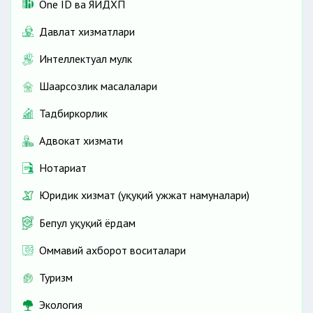
One ID ва ЯИДХП
Давлат хизматлари
Интеллектуал мулк
Шаҳарсозлик масалалари
Тадбиркорлик
Адвокат хизмати
Нотариат
Юридик хизмат (ҳуқуқий ҳужжат намуналари)
Бепул ҳуқуқий ёрдам
Оммавий ахборот воситалари
Туризм
Экология