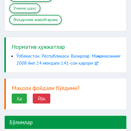
Учинчи шахс
Фуқаролик жавобгарлик
Норматив ҳужжатлар
Ўзбекистон Республикаси Вазирлар Маҳкамасининг
2008 йил 24 июндаги 141-сон қарори
Мақола фойдали бўлдими?
Ҳа
Йўқ
Бўлимлар