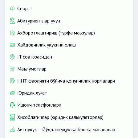
Спорт
Абитуриентлар учун
Ахборотлаштириш (турфа мавзулар)
Ҳайдовчилик ҳуқуқини олиш
IT соҳа юзасидан
Маълумотлар
ННТ фаолияти бўйича қонунчилик нормалари
Юридик луғат
Ишонч телефонлари
Ҳисоблагичлар (юридик калькуляторлар)
Автоҳуқуқ – Йўлдаги ҳуқуқ ва бошқа масалалар