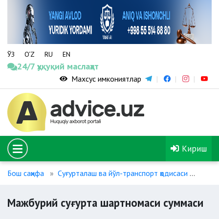
ЎЗ
O‘Z
RU
EN
24/7 ҳуқуқий маслаҳат
Махсус имкониятлар
Кириш
Бош саҳифа
Суғурталаш ва йўл-транспорт ҳодисаси
Мажб
Мажбурий суғурта шартномаси суммаси