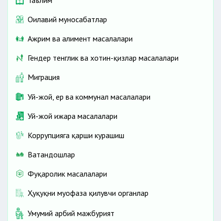
Оилавий муносабатлар
Ажрим ва алимент масалалари
Гендер тенглик ва хотин-қизлар масалалари
Миграция
Уй-жой, ер ва коммунал масалалари
Уй-жой ижара масалалари
Коррупцияга қарши курашиш
Ватандошлар
Фуқаролик масалалари
Ҳуқуқни муҳофаза қилувчи органлар
Умумий ҳарбий мажбурият