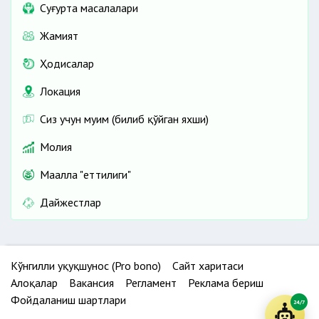
Cуғурта масалалари
Жамият
Ҳодисалар
Локация
Сиз учун муҳим (билиб қўйган яхши)
Молия
Маҳалла "еттилиги"
Дайжестлар
Кўнгилли ҳуқуқшунос (Pro bono)
Сайт харитаси
Алоқалар
Вакансия
Регламент
Реклама бериш
Фойдаланиш шартлари
24/7