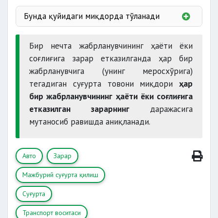
Бунда қуйидаги миқдорда тўланади
35% гача -
мол-мулкига
Бир нечта жабрланувчининг ҳаёти ёки
65% гача
соғлиғи ва
соғлиғига зарар етказилганда ҳар бир
ҳаётига
жабрланувчига (унинг меросхўрига)
тегадиган суғурта товони миқдори
ҳар
бир жабрланувчининг ҳаёти ёки соғлиғига
етказилган зарарнинг
даражасига
мутаносиб равишда аниқланади.
Авто
Зарар
Мажбурий суғурта қилиш
Суғурта
Транспорт воситаси