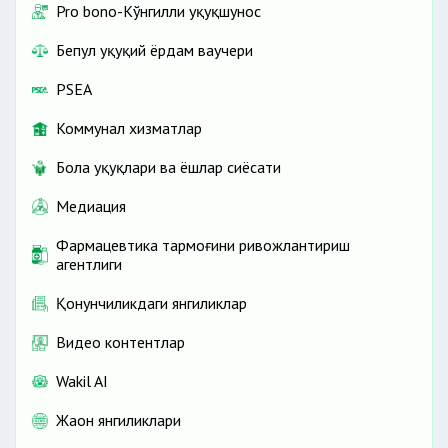
Pro bono-Кўнгилли ҳуқуқшунос
Бепул ҳуқуқий ёрдам ваучери
PSEA
Коммунал хизматлар
Бола ҳуқуқлари ва ёшлар сиёсати
Медиация
Фармацевтика тармоғини ривожлантириш
агентлиги
Қонунчиликдаги янгиликлар
Видео контентлар
Wakil AI
Жаҳон янгиликлари