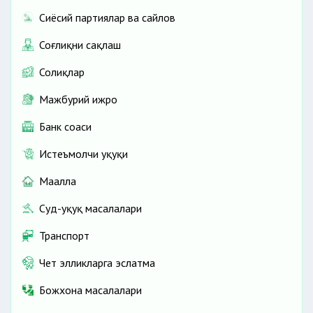
Сиёсий партиялар ва сайлов
Соғлиқни сақлаш
Солиқлар
Мажбурий ижро
Банк соҳаси
Истеъмолчи ҳуқуқи
Маҳалла
Суд-ҳуқуқ масалалари
Транспорт
Чет элликларга эслатма
Божхона масалалари