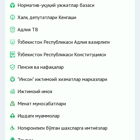
Норматив-ҳуқуқий ҳужжатлар базаси
Халқ депутатлари Кенгаши
Адлия ТВ
Ўзбекистон Республикаси Адлия вазирлиги
Ўзбекистон Республикаси Конституцияси
Пенсия ва нафақалар
"Инсон" ижтимоий хизматлар марказлари
Ижтимоий ҳимоя
Меҳнат муносабатлари
Ишдаги муаммолар
Ногиронлиги бўлган шахсларга имтиёзлар
Таълим