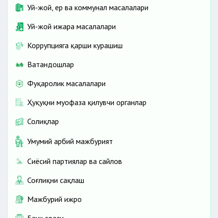
Уй-жой, ер ва коммунал масалалари
Уй-жой ижара масалалари
Коррупцияга қарши курашиш
Ватандошлар
Фуқаролик масалалари
Ҳуқуқни муҳофаза қилувчи органлар
Солиқлар
Умумий ҳарбий мажбурият
Сиёсий партиялар ва сайлов
Соғлиқни сақлаш
Мажбурий ижро
Банк соҳаси