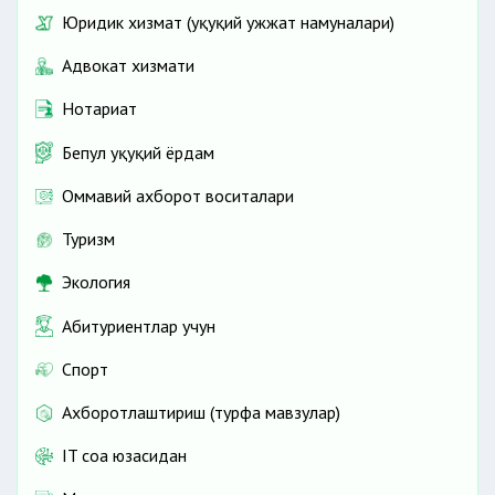
Юридик хизмат (ҳуқуқий ҳужжат намуналари)
Адвокат хизмати
Нотариат
Бепул ҳуқуқий ёрдам
Оммавий ахборот воситалари
Туризм
Экология
Абитуриентлар учун
Спорт
Ахборотлаштириш (турфа мавзулар)
IT соҳа юзасидан