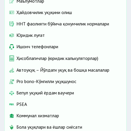
Маълумотлар
Ҳайдовчилик ҳуқуқини олиш
ННТ фаолияти бўйича қонунчилик нормалари
Юридик луғат
Ишонч телефонлари
Ҳисоблагичлар (юридик калькуляторлар)
Автоҳуқуқ – Йўлдаги ҳуқуқ ва бошқа масалалар
Pro bono-Кўнгилли ҳуқуқшунос
Бепул ҳуқуқий ёрдам ваучери
PSEA
Коммунал хизматлар
Бола ҳуқуқлари ва ёшлар сиёсати