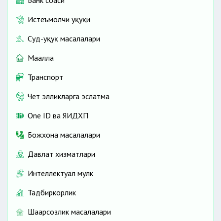
Истеъмолчи ҳуқуқи
Суд-ҳуқуқ масалалари
Маҳалла
Транспорт
Чет элликларга эслатма
One ID ва ЯИДХП
Божхона масалалари
Давлат хизматлари
Интеллектуал мулк
Тадбиркорлик
Шаҳарсозлик масалалари