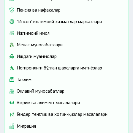
Пенсия ва нафақалар
"Инсон" ижтимоий хизматлар марказлари
Ижтимоий ҳимоя
Меҳнат муносабатлари
Ишдаги муаммолар
Ногиронлиги бўлган шахсларга имтиёзлар
Таълим
Оилавий муносабатлар
Ажрим ва алимент масалалари
Гендер тенглик ва хотин-қизлар масалалари
Миграция