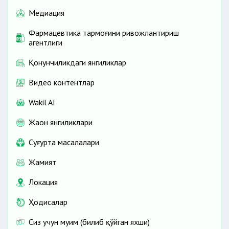
Медиация
Фармацевтика тармоғини ривожлантириш
агентлиги
Қонунчиликдаги янгиликлар
Видео контентлар
Wakil AI
Жаҳон янгиликлари
Cуғурта масалалари
Жамият
Локация
Ҳодисалар
Сиз учун муҳим (билиб қўйган яхши)