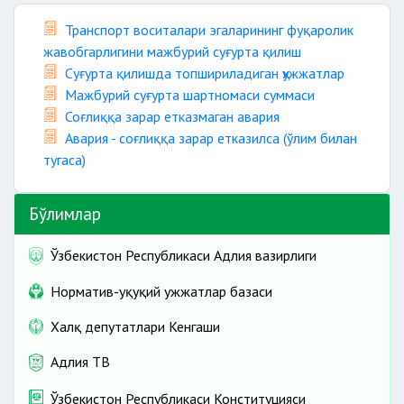
Транспорт воситалари эгаларининг фуқаролик
жавобгарлигини мажбурий суғурта қилиш
Суғурта қилишда топшириладиган ҳужжатлар
Мажбурий суғурта шартномаси суммаси
Соғлиққа зарар етказмаган авария
Авария - соғлиққа зарар етказилса (ўлим билан
тугаса)
Бўлимлар
Ўзбекистон Республикаси Адлия вазирлиги
Норматив-ҳуқуқий ҳужжатлар базаси
Халқ депутатлари Кенгаши
Адлия ТВ
Ўзбекистон Республикаси Конституцияси