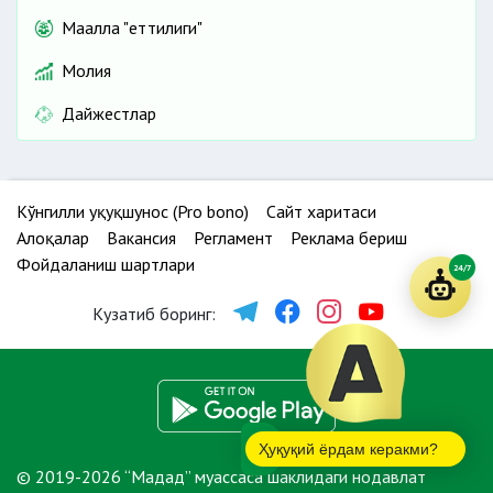
Маҳалла "еттилиги"
Молия
Дайжестлар
Кўнгилли ҳуқуқшунос (Pro bono)
Сайт харитаси
Алоқалар
Вакансия
Регламент
Реклама бериш
Фойдаланиш шартлари
24/7
Кузатиб боринг:
Ҳуқуқий ёрдам керакми?
© 2019-2026 “Мадад” муассаса шаклидаги нодавлат