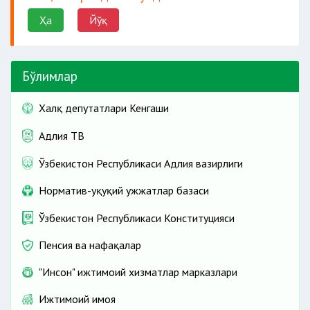
Ҳа
Йўқ
Бўлимлар
Халқ депутатлари Кенгаши
Адлия ТВ
Ўзбекистон Республикаси Адлия вазирлиги
Норматив-ҳуқуқий ҳужжатлар базаси
Ўзбекистон Республикаси Конституцияси
Пенсия ва нафақалар
"Инсон" ижтимоий хизматлар марказлари
Ижтимоий ҳимоя