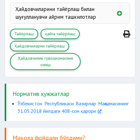
Ҳайдовчиларини тайёрлаш билан
шуғулланувчи айрим ташкилотлар
AVTOTEST
Тайёрлаш
қайта тайёрлаш
VATANPARVAR
DAMAL
Ҳайдовчиларни тайёрлаш
Ҳайдовчилик гувоҳномасини
олиш
Норматив ҳужжатлар
Ўзбекистон Республикаси Вазирлар Маҳкамасининг
31.05.2018 йилдаги 408-сон қарори
Мақола фойдали бўлдими?