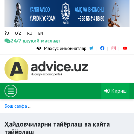
ЎЗ
O‘Z
RU
EN
24/7 ҳуқуқий маслаҳат
Махсус имкониятлар
Кириш
Бош саҳифа
Ҳайдовчиларни тайёрлаш ва ҳайдовчилик гувоҳ
Ҳайдовчиларни тайёрлаш ва қайта
тайёрлаш