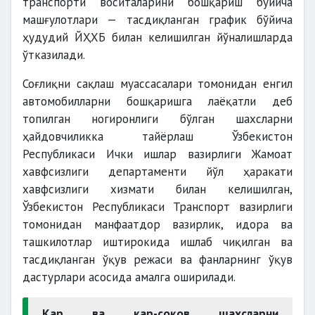
транспорти воситаларини бошқариш бўйича
машғулотлари — тасдиқланган график бўйича
ҳудудий ЙҲХБ билан келишилган йўналишларда
ўтказилади.
Соғлиқни сақлаш муассасалари томонидан енгил
автомобилларни бошқаришга лаёқатли деб
топилган ногиронлиги бўлган шахсларни
ҳайдовчиликка тайёрлаш Ўзбекистон
Республикаси Ички ишлар вазирлиги Жамоат
хавфсизлиги департаменти йўл ҳаракати
хавфсизлиги хизмати билан келишилган,
Ўзбекистон Республикаси Транспорт вазирлиги
томонидан манфаатдор вазирлик, идора ва
ташкилотлар иштирокида ишлаб чиқилган ва
тасдиқланган ўқув режаси ва фанларнинг ўқув
дастурлари асосида амалга оширилади.
Кар ва кар-соқов шахсларни