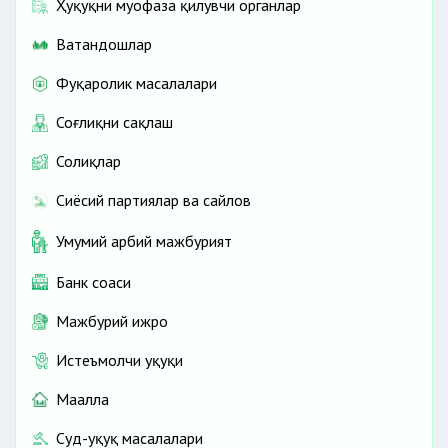
Ҳуқуқни муҳофаза қилувчи органлар
Ватандошлар
Фуқаролик масалалари
Соғлиқни сақлаш
Солиқлар
Сиёсий партиялар ва сайлов
Умумий ҳарбий мажбурият
Банк соҳаси
Мажбурий ижро
Истеъмолчи ҳуқуқи
Маҳалла
Суд-ҳуқуқ масалалари