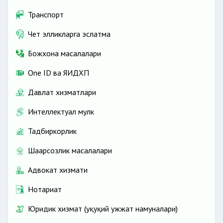
Транспорт
Чет элликларга эслатма
Божхона масалалари
One ID ва ЯИДХП
Давлат хизматлари
Интеллектуал мулк
Тадбиркорлик
Шаҳарсозлик масалалари
Адвокат хизмати
Нотариат
Юридик хизмат (ҳуқуқий ҳужжат намуналари)