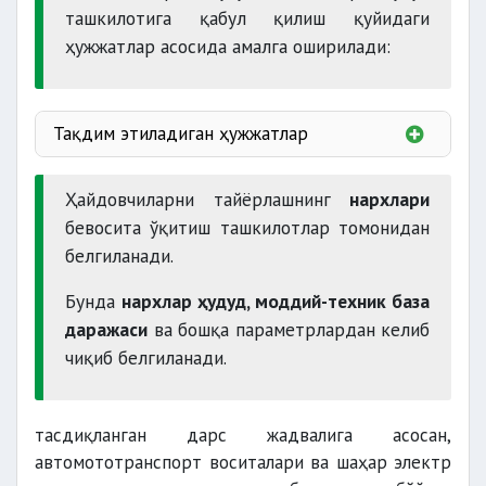
ташкилотига қабул қилиш қуйидаги
ҳужжатлар асосида амалга оширилади:
16 ёшга;
18
Тақдим этиладиган ҳужжатлар
ёшга;
аризаси
йўлланмаси
Ҳайдовчиларни тайёрлашнинг
нархлари
бевосита ўқитиш ташкилотлар томонидан
21 ёшга
белгиланади.
Бунда
нархлар ҳудуд, моддий-техник база
даражаси
ва бошқа параметрлардан келиб
тиббий маълумотнома
чиқиб белгиланади.
фотосурат
фуқаро кийимида
тасдиқланган дарс жадвалига асосан,
автомототранспорт воситалари ва шаҳар электр
паспорт