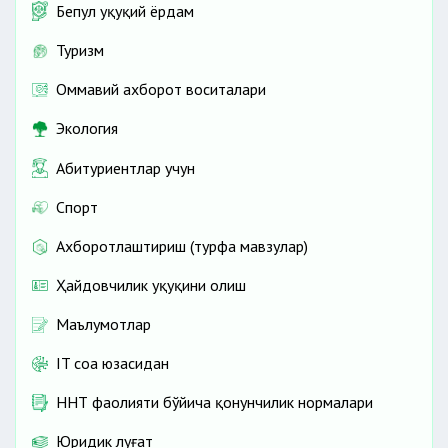
Бепул ҳуқуқий ёрдам
Туризм
Оммавий ахборот воситалари
Экология
Абитуриентлар учун
Спорт
Ахборотлаштириш (турфа мавзулар)
Ҳайдовчилик ҳуқуқини олиш
Маълумотлар
IT соҳа юзасидан
ННТ фаолияти бўйича қонунчилик нормалари
Юридик луғат