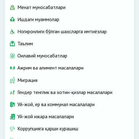
Меҳнат муносабатлари
Ишдаги муаммолар
Ногиронлиги бўлган шахсларга имтиёзлар
Таълим
Оилавий муносабатлар
Ажрим ва алимент масалалари
Миграция
Гендер тенглик ва хотин-қизлар масалалари
Уй-жой, ер ва коммунал масалалари
Уй-жой ижара масалалари
Коррупцияга қарши курашиш