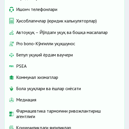
Ишонч телефонлари
Ҳисоблагичлар (юридик калькуляторлар)
Автоҳуқуқ – Йўлдаги ҳуқуқ ва бошқа масалалар
Pro bono-Кўнгилли ҳуқуқшунос
Бепул ҳуқуқий ёрдам ваучери
PSEA
Коммунал хизматлар
Бола ҳуқуқлари ва ёшлар сиёсати
Медиация
Фармацевтика тармоғини ривожлантириш
агентлиги
Қонунчиликдаги янгиликлар