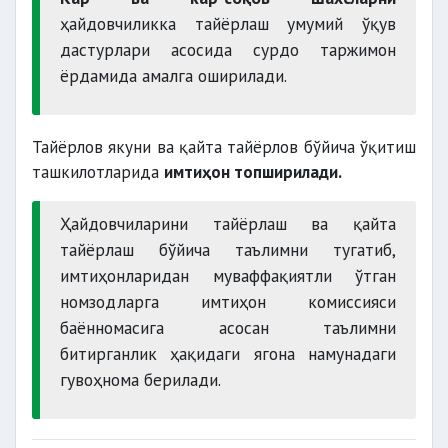
ҳайдовчиликка тайёрлаш умумий ўқув
дастурлари асосида сурдо таржимон
ёрдамида амалга оширилади.
Тайёрлов якуни ва қайта тайёрлов бўйича ўқитиш
ташкилотларида
имтиҳон топширилади.
Ҳайдовчиларини тайёрлаш ва қайта
тайёрлаш бўйича таълимни тугатиб,
имтиҳонларидан муваффақиятли ўтган
номзодларга имтиҳон комиссияси
баённомасига асосан таълимни
битирганлик ҳақидаги ягона намунадаги
гувоҳнома берилади.