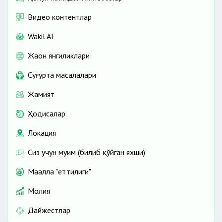
Видео контентлар
Wakil AI
Жаҳон янгиликлари
Cуғурта масалалари
Жамият
Ҳодисалар
Локация
Сиз учун муҳим (билиб қўйган яхши)
Маҳалла "еттилиги"
Молия
Дайжестлар