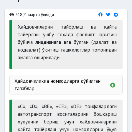
31891 марта ўқилди
Ҳайдовчиларни тайёрлаш ва қайта
тайёрлаш ушбу соҳада фаолият юритиш
бўйича
лицензияга эга
бўлган (давлат ва
нодавлат) ўқитиш ташкилотлар томонидан
амалга оширилади.
Ҳайдовчиликка номзодларга қўйилган
талаблар
соғлиғи
«C», «D», «BЕ», «CЕ», «DЕ» тоифалардаги
яроқли бўлган;
автотранспорт воситаларини бошқариш
маълумоти
ҳуқуқини бериш учун ҳайдовчиларини
қайта тайёрлаш учун номзодларни ўқув