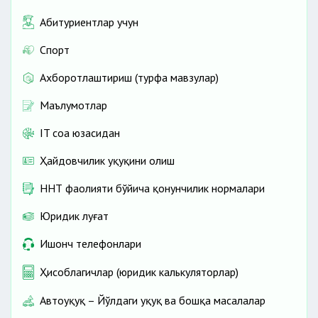
Абитуриентлар учун
Спорт
Ахборотлаштириш (турфа мавзулар)
Маълумотлар
IT соҳа юзасидан
Ҳайдовчилик ҳуқуқини олиш
ННТ фаолияти бўйича қонунчилик нормалари
Юридик луғат
Ишонч телефонлари
Ҳисоблагичлар (юридик калькуляторлар)
Автоҳуқуқ – Йўлдаги ҳуқуқ ва бошқа масалалар