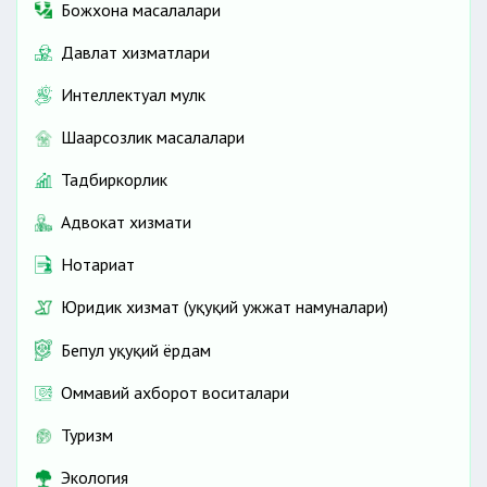
Божхона масалалари
Давлат хизматлари
Интеллектуал мулк
Шаҳарсозлик масалалари
Тадбиркорлик
Адвокат хизмати
Нотариат
Юридик хизмат (ҳуқуқий ҳужжат намуналари)
Бепул ҳуқуқий ёрдам
Оммавий ахборот воситалари
Туризм
Экология