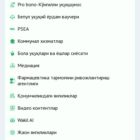
Pro bono-Кўнгилли ҳуқуқшунос
Бепул ҳуқуқий ёрдам ваучери
PSEA
Коммунал хизматлар
Бола ҳуқуқлари ва ёшлар сиёсати
Медиация
Фармацевтика тармоғини ривожлантириш
агентлиги
Қонунчиликдаги янгиликлар
Видео контентлар
Wakil AI
Жаҳон янгиликлари