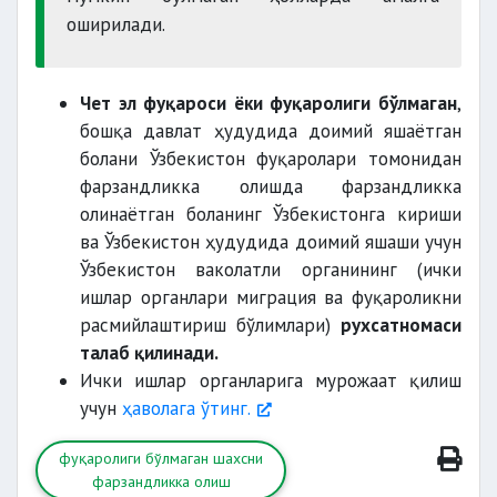
оширилади.
Чет эл фуқароси ёки фуқаролиги бўлмаган
,
бошқа давлат ҳудудида доимий яшаётган
болани Ўзбекистон фуқаролари томонидан
фарзандликка олишда фарзандликка
олинаётган боланинг Ўзбекистонга кириши
ва Ўзбекистон ҳудудида доимий яшаши учун
Ўзбекистон ваколатли органининг (ички
ишлар органлари миграция ва фуқароликни
расмийлаштириш бўлимлари)
рухсатномаси
талаб қилинади.
Ички ишлар органларига мурожаат қилиш
учун
ҳаволага ўтинг.
фуқаролиги бўлмаган шахсни
фарзандликка олиш