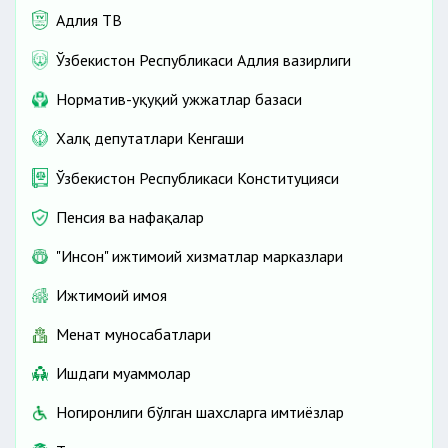
Адлия ТВ
Ўзбекистон Республикаси Адлия вазирлиги
Норматив-ҳуқуқий ҳужжатлар базаси
Халқ депутатлари Кенгаши
Ўзбекистон Республикаси Конституцияси
Пенсия ва нафақалар
"Инсон" ижтимоий хизматлар марказлари
Ижтимоий ҳимоя
Меҳнат муносабатлари
Ишдаги муаммолар
Ногиронлиги бўлган шахсларга имтиёзлар