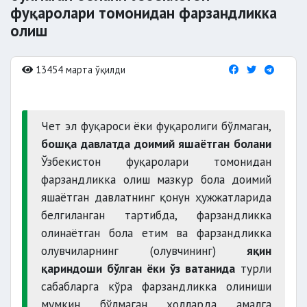
фуқаролари томонидан фарзандликка
олиш
13454 марта ўқилди
Чет эл фуқароси ёки фуқаролиги бўлмаган,
бошқа давлатда доимий яшаётган болани
Ўзбекистон фуқаролари томонидан
фарзандликка олиш мазкур бола доимий
яшаётган давлатнинг қонун ҳужжатларида
белгиланган тартибда, фарзандликка
олинаётган бола етим ва фарзандликка
олувчиларнинг (олувчининг)
яқин
қариндоши бўлган ёки ўз ватанида
турли
сабабларга кўра фарзандликка олиниши
мумкин бўлмаган ҳолларда амалга