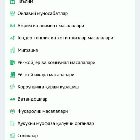
Таълим
Оилавий муносабатлар
Ажрим ва алимент масалалари
Гендер тенглик ва хотин-қизлар масалалари
Миграция
Уй-жой, ер ва коммунал масалалари
Уй-жой ижара масалалари
Коррупцияга қарши курашиш
Ватандошлар
Фуқаролик масалалари
Ҳуқуқни муҳофаза қилувчи органлар
Солиқлар