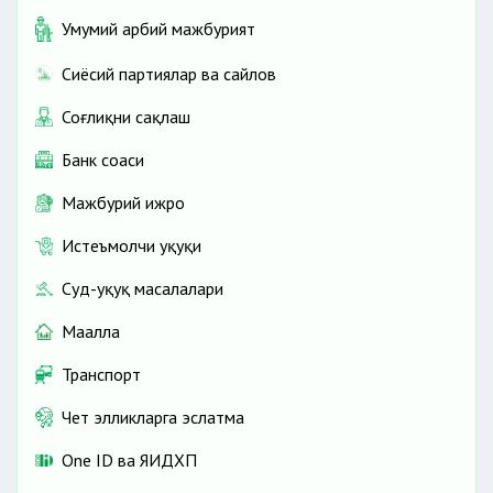
Умумий ҳарбий мажбурият
Сиёсий партиялар ва сайлов
Соғлиқни сақлаш
Банк соҳаси
Мажбурий ижро
Истеъмолчи ҳуқуқи
Суд-ҳуқуқ масалалари
Маҳалла
Транспорт
Чет элликларга эслатма
One ID ва ЯИДХП