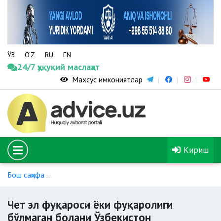
ЎЗ
O‘Z
RU
EN
24/7 ҳуқуқий маслаҳат
Махсус имкониятлар
Кириш
Бош саҳифа
Чет эл фуқаролари ва фуқаролиги бўлмаган ш
Чет эл фуқароси ёки фуқаролиги
бўлмаган болани Ўзбекистон