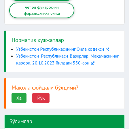
чет эл фуқаросини
фарзандликка олиш
Норматив ҳужжатлар
Ўзбекистон Республикасининг Оила кодекси
Ўзбекистон Республикаси Вазирлар Маҳкамасининг
қарори, 20.10.2023 йилдаги 550-сон
Мақола фойдали бўлдими?
Ҳа
Йўқ
Бўлимлар