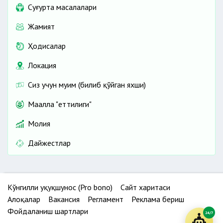
Cуғурта масалалари
Жамият
Ҳодисалар
Локация
Сиз учун муҳим (билиб қўйган яхши)
Маҳалла "еттилиги"
Молия
Дайжестлар
Кўнгилли ҳуқуқшунос (Pro bono)
Сайт харитаси
Алоқалар
Вакансия
Регламент
Реклама бериш
Фойдаланиш шартлари
24/7