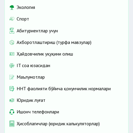
Экология
Спорт
Абитуриентлар учун
Ахборотлаштириш (турфа мавзулар)
Ҳайдовчилик ҳуқуқини олиш
IT соҳа юзасидан
Маълумотлар
ННТ фаолияти бўйича қонунчилик нормалари
Юридик луғат
Ишонч телефонлари
Ҳисоблагичлар (юридик калькуляторлар)