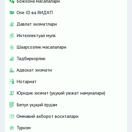
Божхона масалалари
One ID ва ЯИДХП
Давлат хизматлари
Интеллектуал мулк
Шаҳарсозлик масалалари
Тадбиркорлик
Адвокат хизмати
Нотариат
Юридик хизмат (ҳуқуқий ҳужжат намуналари)
Бепул ҳуқуқий ёрдам
Оммавий ахборот воситалари
Туризм