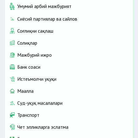
Умумий ҳарбий мажбурият
Сиёсий партиялар ва сайлов
Соғлиқни сақлаш
Солиқлар
Мажбурий ижро
Банк соҳаси
Истеъмолчи ҳуқуқи
Маҳалла
Суд-ҳуқуқ масалалари
Транспорт
Чет элликларга эслатма