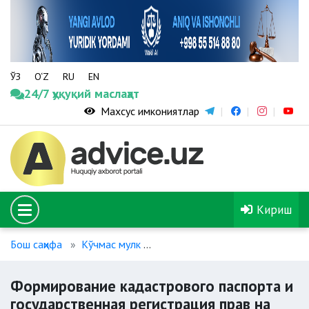
ЎЗ
O‘Z
RU
EN
24/7 ҳуқуқий маслаҳат
Махсус имкониятлар
Кириш
Бош саҳифа
Кўчмас мулк
Формирование кадастрового па
Формирование кадастрового паспорта и
государственная регистрация прав на