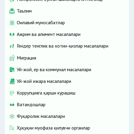
Таълим
Оилавий муносабатлар
Ажрим ва алимент масалалари
Гендер тенглик ва хотин-қизлар масалалари
Миграция
Уй-жой, ер ва коммунал масалалари
Уй-жой ижара масалалари
Коррупцияга қарши курашиш
Ватандошлар
Фуқаролик масалалари
Ҳуқуқни муҳофаза қилувчи органлар