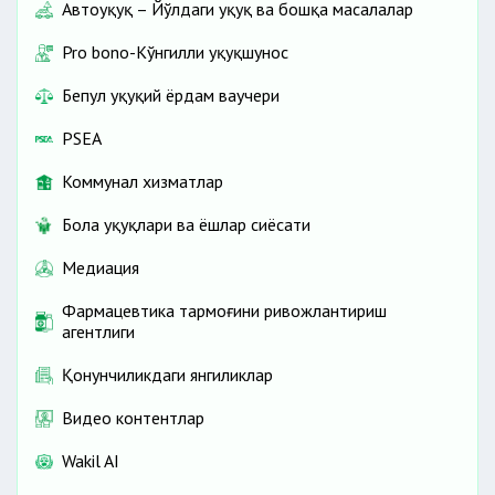
Автоҳуқуқ – Йўлдаги ҳуқуқ ва бошқа масалалар
Pro bono-Кўнгилли ҳуқуқшунос
Бепул ҳуқуқий ёрдам ваучери
PSEA
Коммунал хизматлар
Бола ҳуқуқлари ва ёшлар сиёсати
Медиация
Фармацевтика тармоғини ривожлантириш
агентлиги
Қонунчиликдаги янгиликлар
Видео контентлар
Wakil AI