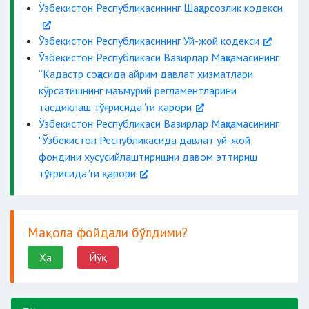
Ўзбекистон Республикасининг Шаҳарсозлик кодекси
Ўзбекистон Республикасининг Уй-жой кодекси
Ўзбекистон Республикаси Вазирлар Маҳкамасининг
“Кадастр соҳасида айрим давлат хизматлари
кўрсатишнинг маъмурий регламентларини
тасдиқлаш тўғрисида”ги қарори
Ўзбекистон Республикаси Вазирлар Маҳкамасининг
"Ўзбекистон Республикасида давлат уй-жой
фондини хусусийлаштиришни давом эттириш
тўғрисида"ги қарори
Мақола фойдали бўлдими?
Ҳа
Йўқ