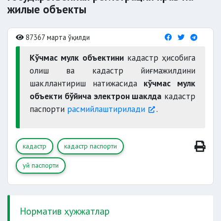
жилые объекты
87367 марта ўқилди
Кўчмас мулк объектини
кадастр ҳисобига
олиш ва кадастр йиғмажилдини
шакллантириш натижасида
кўчмас мулк
объекти бўйича электрон шаклда
кадастр
паспорти
расмийлаштирилади
.
кадастр
кадастр паспорти
уй паспорти
Норматив ҳужжатлар