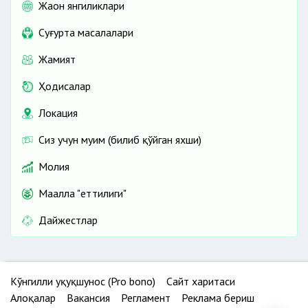
Жаҳон янгиликлари
Cуғурта масалалари
Жамият
Ҳодисалар
Локация
Сиз учун муҳим (билиб қўйган яхши)
Молия
Маҳалла "еттилиги"
Дайжестлар
Кўнгилли ҳуқуқшунос (Pro bono)
Сайт харитаси
Алоқалар
Вакансия
Регламент
Реклама бериш