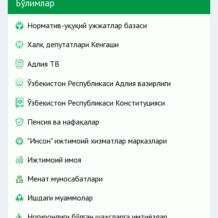
Бўлимлар
Норматив-ҳуқуқий ҳужжатлар базаси
Халқ депутатлари Кенгаши
Адлия ТВ
Ўзбекистон Республикаси Адлия вазирлиги
Ўзбекистон Республикаси Конституцияси
Пенсия ва нафақалар
"Инсон" ижтимоий хизматлар марказлари
Ижтимоий ҳимоя
Меҳнат муносабатлари
Ишдаги муаммолар
Ногиронлиги бўлган шахсларга имтиёзлар