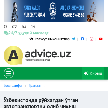
ЎЗ
O‘Z
RU
EN
24/7 ҳуқуқий маслаҳат
Махсус имкониятлар
Кириш
Бош саҳифа
Транзит
Ўзбекистонда рўйхатдан ўтган авт
Ўзбекистонда рўйхатдан ўтган
автотранспортни олиб чиқиш