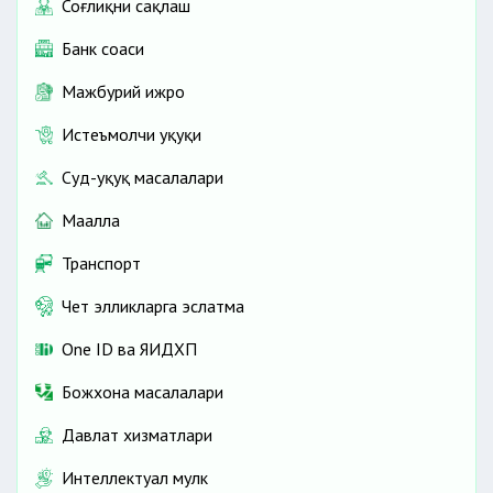
Соғлиқни сақлаш
Банк соҳаси
Мажбурий ижро
Истеъмолчи ҳуқуқи
Суд-ҳуқуқ масалалари
Маҳалла
Транспорт
Чет элликларга эслатма
One ID ва ЯИДХП
Божхона масалалари
Давлат хизматлари
Интеллектуал мулк