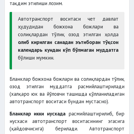
тақдим этилиши лозим.
Автотранспорт воситаси чет давлат
ҳудудидан божхона божлари ва
солиқлардан тўлиқ озод этилган ҳолда
олиб кирилган санадан эътиборан тўқсон
календарь кундан кўп бўлмаган муддатга
бўлиши мумкин.
Бланклар божхона божлари ва солиқлардан тўлиқ
озод этилган муддатга расмийлаштирилади
(халқаро юк ва йўловчи ташишда қўлланиладиган
автотранспорт воситаси бундан мустасно).
Бланклар икки нусхада
расмийлаштирилиб, бир
нусхаси автотранспорт воситасининг эгасига
(ҳайдовчисига) берилади. Автотранспорт