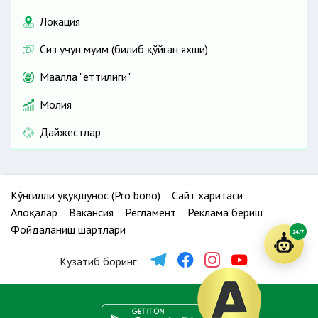
Локация
Сиз учун муҳим (билиб қўйган яхши)
Маҳалла "еттилиги"
Молия
Дайжестлар
Кўнгилли ҳуқуқшунос (Pro bono)
Сайт харитаси
Алоқалар
Вакансия
Регламент
Реклама бериш
Фойдаланиш шартлари
24/7
Кузатиб боринг: