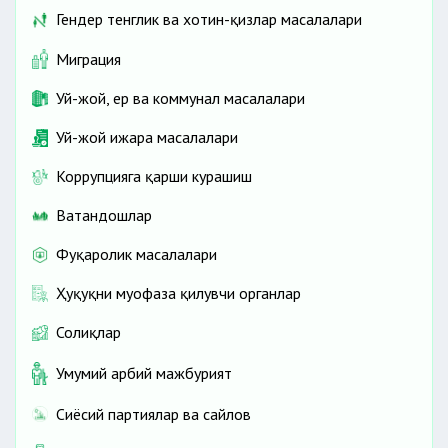
Гендер тенглик ва хотин-қизлар масалалари
Миграция
Уй-жой, ер ва коммунал масалалари
Уй-жой ижара масалалари
Коррупцияга қарши курашиш
Ватандошлар
Фуқаролик масалалари
Ҳуқуқни муҳофаза қилувчи органлар
Солиқлар
Умумий ҳарбий мажбурият
Сиёсий партиялар ва сайлов