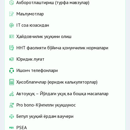
Ахборотлаштириш (турфа мавзулар)
Маълумотлар
IT соҳа юзасидан
Ҳайдовчилик ҳуқуқини олиш
ННТ фаолияти бўйича қонунчилик нормалари
Юридик луғат
Ишонч телефонлари
Ҳисоблагичлар (юридик калькуляторлар)
Автоҳуқуқ – Йўлдаги ҳуқуқ ва бошқа масалалар
Pro bono-Кўнгилли ҳуқуқшунос
Бепул ҳуқуқий ёрдам ваучери
PSEA