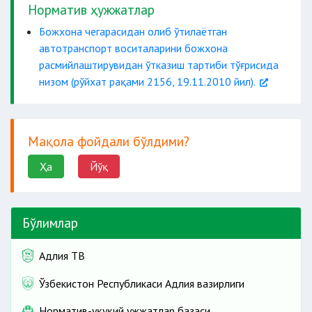
Норматив ҳужжатлар
Божхона чегарасидан олиб ўтилаётган
автотранспорт воситаларини божхона
расмийлаштирувидан ўтказиш тартиби тўғрисида
низом (рўйхат рақами 2156, 19.11.2010 йил).
Мақола фойдали бўлдими?
Ҳа
Йўқ
Бўлимлар
Адлия ТВ
Ўзбекистон Республикаси Адлия вазирлиги
Норматив-ҳуқуқий ҳужжатлар базаси