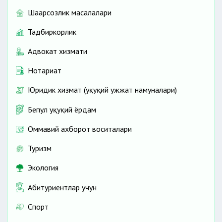
Шаҳарсозлик масалалари
Тадбиркорлик
Адвокат хизмати
Нотариат
Юридик хизмат (ҳуқуқий ҳужжат намуналари)
Бепул ҳуқуқий ёрдам
Оммавий ахборот воситалари
Туризм
Экология
Абитуриентлар учун
Спорт