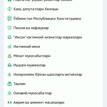
Халқ депутатлари Кенгаши
Ўзбекистон Республикаси Конституцияси
Пенсия ва нафақалар
"Инсон" ижтимоий хизматлар марказлари
Ижтимоий ҳимоя
Меҳнат муносабатлари
Ишдаги муаммолар
Ногиронлиги бўлган шахсларга имтиёзлар
Таълим
Оилавий муносабатлар
Ажрим ва алимент масалалари