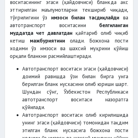
воситасининг эгаси (ҳайдовчиси) бланкда акс
эттирилган маълумотларни текшириб чиқади,
тўғрилигини ўз
имзоси билан тасдиқлайди
ва
автотранспорт воситасини
белгиланган
муддатда чет давлатдан
қайтариб олиб чиқиб
кетиш
мажбуриятини
олади. Божхона пости
ходими ўз имзоси ва шахсий муҳрини қўйиш
орқали бланкни расмийлаштиради.
Автотранспорт воситаси эгаси (ҳайдовчиси)
доимий равишда ўзи билан бирга унга
берилган бланк нусхасини олиб юриши шарт.
Шундан сўнг, Ўзбекистон Республикаси
автотранспорт воситаси назоратга
қўйилади.
Автотранспорт воситаси олиб кирилишида
унинг эгаси (ҳайдовчиси) томонидан тақдим
этилган бланк нусхасига божхона пости