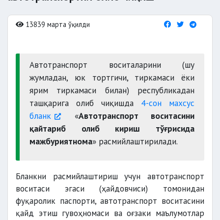
13839 марта ўқилди
Автотранспорт воситаларини (шу
жумладан, юк тортгичи, тиркамаси ёки
ярим тиркамаси билан) республикадан
ташқарига олиб чиқишда
4-сон махсус
бланк
«
Автотранспорт воситасини
қайтариб олиб кириш тўғрисида
мажбуриятнома
» расмийлаштирилади.
Бланкни расмийлаштириш учун автотранспорт
воситаси эгаси (ҳайдовчиси) томонидан
фуқаролик паспорти, автотранспорт воситасини
қайд этиш гувоҳномаси ва оғзаки маълумотлар