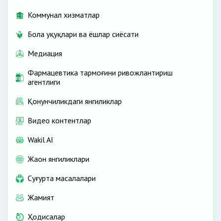
Коммунал хизматлар
Бола ҳуқуқлари ва ёшлар сиёсати
Медиация
Фармацевтика тармоғини ривожлантириш
агентлиги
Қонунчиликдаги янгиликлар
Видео контентлар
Wakil AI
Жаҳон янгиликлари
Cуғурта масалалари
Жамият
Ҳодисалар