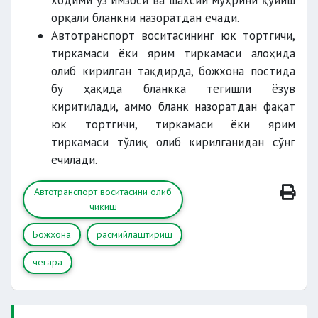
ходими ўз имзоси ва шахсий муҳрини қўйиш
орқали бланкни назоратдан ечади.
Автотранспорт воситасининг юк тортгичи,
тиркамаси ёки ярим тиркамаси алоҳида
олиб кирилган тақдирда, божхона постида
бу ҳақида бланкка тегишли ёзув
киритилади, аммо бланк назоратдан фақат
юк тортгичи, тиркамаси ёки ярим
тиркамаси тўлиқ олиб кирилганидан сўнг
ечилади.
Автотранспорт воситасини олиб
чиқиш
Божхона
расмийлаштириш
чегара