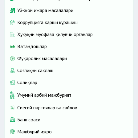
Уй-жой ижара масалалари
Коррупцияга қарши курашиш
Ҳуқуқни муҳофаза қилувчи органлар
Ватандошлар
Фуқаролик масалалари
Соғлиқни сақлаш
Солиқлар
Умумий ҳарбий мажбурият
Сиёсий партиялар ва сайлов
Банк соҳаси
Мажбурий ижро