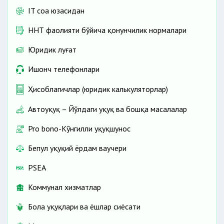
IT соҳа юзасидан
ННТ фаолияти бўйича қонунчилик нормалари
Юридик луғат
Ишонч телефонлари
Ҳисоблагичлар (юридик калькуляторлар)
Автоҳуқуқ – Йўлдаги ҳуқуқ ва бошқа масалалар
Pro bono-Кўнгилли ҳуқуқшунос
Бепул ҳуқуқий ёрдам ваучери
PSEA
Коммунал хизматлар
Бола ҳуқуқлари ва ёшлар сиёсати