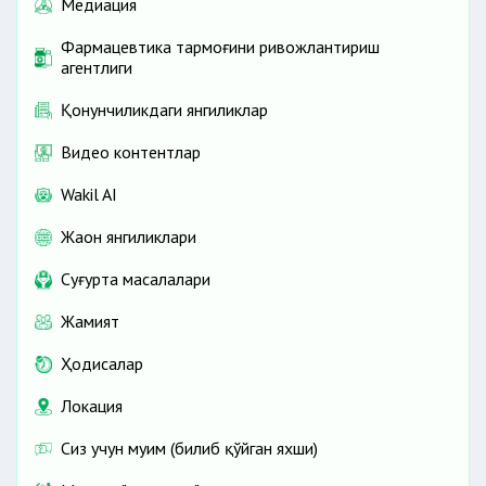
Медиация
Фармацевтика тармоғини ривожлантириш
агентлиги
Қонунчиликдаги янгиликлар
Видео контентлар
Wakil AI
Жаҳон янгиликлари
Cуғурта масалалари
Жамият
Ҳодисалар
Локация
Сиз учун муҳим (билиб қўйган яхши)