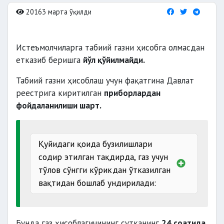
20163 марта ўқилди
Истеъмолчиларга табиий газни ҳисобга олмасдан
етказиб беришга
йўл қўйилмайди.
Табиий газни ҳисоблаш учун фақатгина Давлат
реестрига киритилган
приборлардан
фойдаланилиши шарт.
Қуйидаги қоида бузилишлари
содир этилган тақдирда, газ учун
тўлов сўнгги кўрикдан ўтказилган
вақтидан бошлаб ундирилади:
шикаст
етказилса;
Бунда газ ҳисоблагичининг сутканинг
24 соатида