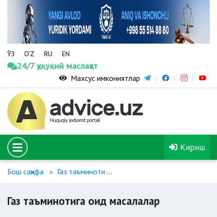
ЎЗ
O‘Z
RU
EN
24/7 ҳуқуқий маслаҳат
Махсус имкониятлар
Кириш
Бош саҳифа
Газ таъминоти
Газ таъминотига оид масала
Газ таъминотига оид масалалар