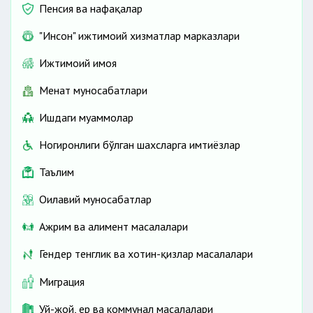
Пенсия ва нафақалар
"Инсон" ижтимоий хизматлар марказлари
Ижтимоий ҳимоя
Меҳнат муносабатлари
Ишдаги муаммолар
Ногиронлиги бўлган шахсларга имтиёзлар
Таълим
Оилавий муносабатлар
Ажрим ва алимент масалалари
Гендер тенглик ва хотин-қизлар масалалари
Миграция
Уй-жой, ер ва коммунал масалалари