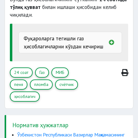
тўлиқ қувват
билан ишлаши ҳисобидан келиб
қасддан бузилса;
чиқилади.
узиб қўйган
ҳолда
иш режимини
Фуқароларга тегишли газ
бузишга
ҳисоблагичларни кўздан кечириш
газ
ҳисоблагичларни кўздан кечиришга
йўл қўйилмаса
24 соат
Газ
МИБ
пеня
пломба
счётчик
имзолашни рад этган тақдирда
ҳисоблагич
рад этиш ҳолати 2 гувоҳ
Норматив ҳужжатлар
Ўзбекистон Республикаси Вазирлар Маҳкамасининг