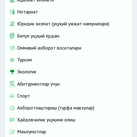
Нотариат
Юридик хизмат (ҳуқуқий ҳужжат намуналари)
Бепул ҳуқуқий ёрдам
Оммавий ахборот воситалари
Туризм
Экология
Абитуриентлар учун
Спорт
Ахборотлаштириш (турфа мавзулар)
Ҳайдовчилик ҳуқуқини олиш
Маълумотлар