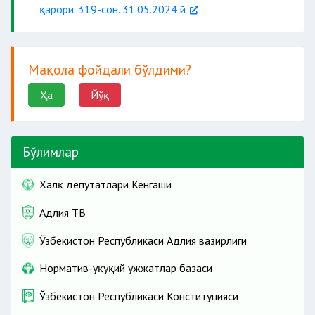
қарори. 319-сон. 31.05.2024 й
Мақола фойдали бўлдими?
далолатномада қайд этилиши шарт.
Ҳа
Йўқ
Бўлимлар
Халқ депутатлари Кенгаши
Адлия ТВ
Ўзбекистон Республикаси Адлия вазирлиги
Норматив-ҳуқуқий ҳужжатлар базаси
Ўзбекистон Республикаси Конституцияси