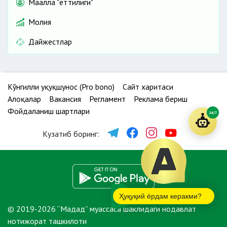
Маҳалла "еттилиги"
Молия
Дайжестлар
Кўнгилли ҳуқуқшунос (Pro bono)
Сайт харитаси
Алоқалар
Вакансия
Регламент
Реклама бериш
Фойдаланиш шартлари
24/7
Кузатиб боринг:
Ҳуқуқий ёрдам керакми?
© 2019-2026 “Мадад” муассаса шаклидаги нодавлат
нотижорат ташкилоти