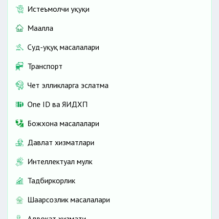
Истеъмолчи ҳуқуқи
Маҳалла
Суд-ҳуқуқ масалалари
Транспорт
Чет элликларга эслатма
One ID ва ЯИДХП
Божхона масалалари
Давлат хизматлари
Интеллектуал мулк
Тадбиркорлик
Шаҳарсозлик масалалари
Адвокат хизмати