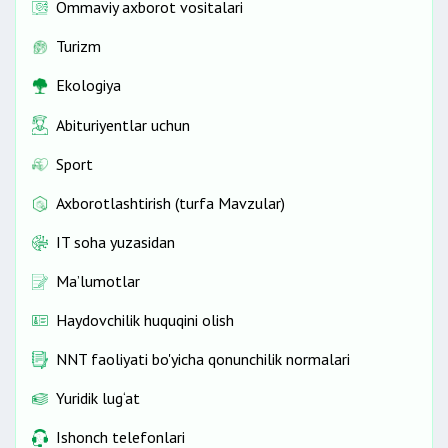
Ommaviy axborot vositalari
Turizm
Ekologiya
Abituriyentlar uchun
Sport
Axborotlashtirish (turfa Mavzular)
IT soha yuzasidan
Ma’lumotlar
Haydovchilik huquqini olish
NNT faoliyati bo'yicha qonunchilik normalari
Yuridik lug‘at
Ishonch telefonlari