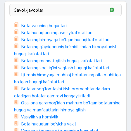
Savol-javoblar
Savol-javoblar
Bola va uning huquqlari
Bola huquqlarining asosiy kafolatlari
Bolaning himoyaga bo‘lgan huquqi kafolatlari
Bolaning g‘ayriqonuniy ko‘chirilishdan himoyalanish
huquqi kafolatlari
Bolaning mehnat qilish huquqi kafolatlari
Bolaning sog‘lig‘ini saqlash huquqi kafolatlari
Ijtimoiy himoyaga muhtoj bolalarning oila muhitiga
bo‘lgan huquqi kafolatlari
Bolalar sog‘lomlashtirish oromgohlarida dam
oladigan bolalar qamrovi kengaytiriladi
Ota-ona qaramog‘idan mahrum bo‘lgan bolalarning
huquq va manfaatlarini himoya qilish
Vasiylik va homiylik
Bola huquqlari bo‘yicha vakil
Voyaga etmagan ota-onaning huquqlari