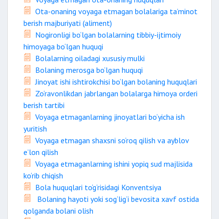
Ota-onaning voyaga etmagan bolalariga ta’minot
berish majburiyati (aliment)
Nogironligi bo‘lgan bolalarning tibbiy-ijtimoiy
himoyaga bo‘lgan huquqi
Bolalarning oiladagi xususiy mulki
Bolaning merosga bo‘lgan huquqi
Jinoyat ishi ishtirokchisi bo‘lgan bolaning huquqlari
Zo‘ravonlikdan jabrlangan bolalarga himoya orderi
berish tartibi
Voyaga etmaganlarning jinoyatlari bo‘yicha ish
yuritish
Voyaga etmagan shaxsni so‘roq qilish va ayblov
e’lon qilish
Voyaga etmaganlarning ishini yopiq sud majlisida
ko‘rib chiqish
Bola huquqlari to‘g‘risidagi Konventsiya
Bolaning hayoti yoki sog‘lig‘i bevosita xavf ostida
qolganda bolani olish