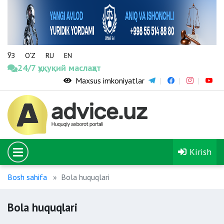
ЎЗ
O‘Z
RU
EN
24/7 ҳуқуқий маслаҳат
Maxsus imkoniyatlar
Kirish
Bosh sahifa
Bola huquqlari
Bola huquqlari