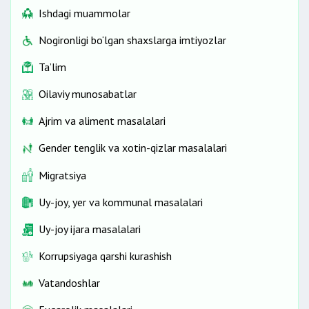
Ishdagi muammolar
Nogironligi bo‘lgan shaxslarga imtiyozlar
Ta’lim
Oilaviy munosabatlar
Ajrim va aliment masalalari
Gender tenglik va xotin-qizlar masalalari
Migratsiya
Uy-joy, yer va kommunal masalalari
Uy-joy ijara masalalari
Korrupsiyaga qarshi kurashish
Vatandoshlar