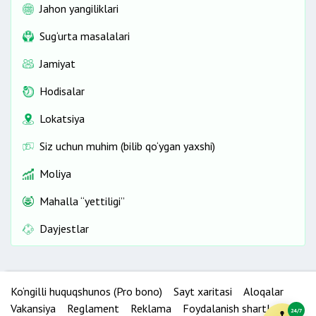
Jahon yangiliklari
Sug‘urta masalalari
Jamiyat
Hodisalar
Lokatsiya
Siz uchun muhim (bilib qo‘ygan yaxshi)
Moliya
Mahalla “yettiligi”
Dayjestlar
Ko‘ngilli huquqshunos (Pro bono)
Sayt xaritasi
Aloqalar
Vakansiya
Reglament
Reklama
Foydalanish shartlari
24/7