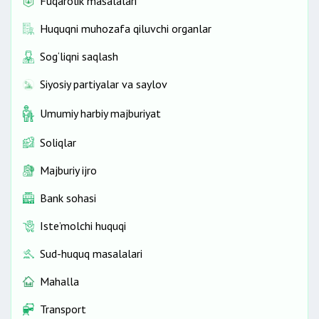
Fuqarolik masalalari
Huquqni muhozafa qiluvchi organlar
Sog‘liqni saqlash
Siyosiy partiyalar va saylov
Umumiy harbiy majburiyat
Soliqlar
Majburiy ijro
Bank sohasi
Iste’molchi huquqi
Sud-huquq masalalari
Mahalla
Transport