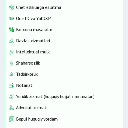
Chet elliklarga eslatma
One ID vа YaIDXP
Bojxona masalalar
Davlat xizmatlari
Intellektual mulk
Shaharsozlik
Tadbirkorlik
Notariat
Yuridik xizmat (huquqiy hujjat namunalari)
Advokat xizmati
Bepul huquqiy yordam