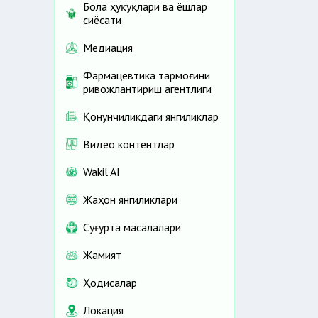
Бола ҳуқуқлари ва ёшлар
сиёсати
Медиация
Фармацевтика тармоғини
ривожлантириш агентлиги
Қонунчиликдаги янгиликлар
Видео контентлар
Wakil AI
Жаҳон янгиликлари
Cуғурта масалалари
Жамият
Ҳодисалар
Локация