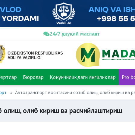
24/7 ҳуқуқий маслаҳат
пертлар
Бюролар
Қонунчиликдаги янгиликлар
Pro b
орт
Автотранспорт воситасини сотиб олиш, олиб кириш ва 
б олиш, олиб кириш ва расмийлаштириш