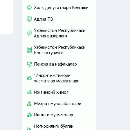
Халқ депутатлари Кенгаши
Адлия ТВ
Ўзбекистон Республикаси
Адлия вазирлиги
Ўзбекистон Республикаси
Конституцияси
Пенсия ва нафақалар
"Инсон" ижтимоий
хизматлар марказлари
Ижтимоий ҳимоя
Меҳнат муносабатлари
Ишдаги муаммолар
Ногиронлиги бўлган