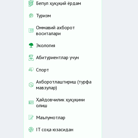
Бепул ҳуқуқий ёрдам
Туризм
Оммавий ахборот
воситалари
Экология
Абитуриентлар учун
Спорт
Ахборотлаштириш (турфа
мавзулар)
Ҳайдовчилик ҳуқуқини
олиш
Маълумотлар
IT соҳа юзасидан