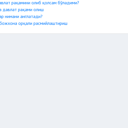
авлат рақамини олиб қолсам бўладими?
а давлат рақами олиш
ар нимани англатади?
 божхона орқали расмийлаштириш