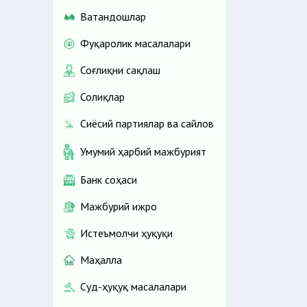
Ватандошлар
Фуқаролик масалалари
Соғлиқни сақлаш
Солиқлар
Сиёсий партиялар ва сайлов
Умумий ҳарбий мажбурият
Банк соҳаси
Мажбурий ижро
Истеъмолчи ҳуқуқи
Маҳалла
Суд-ҳуқуқ масалалари