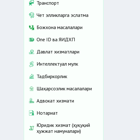
Транспорт
Чет элликларга эслатма
Божхона масалалари
One ID ва ЯИДХП
Давлат хизматлари
Интеллектуал мулк
Тадбиркорлик
Шаҳарсозлик масалалари
Адвокат хизмати
Нотариат
Юридик хизмат (ҳуқуқий
ҳужжат намуналари)