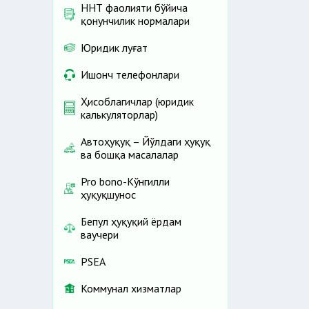
ННТ фаолияти бўйича
қонунчилик нормалари
Юридик луғат
Ишонч телефонлари
Ҳисоблагичлар (юридик
калькуляторлар)
Автоҳуқуқ – Йўлдаги ҳуқуқ
ва бошқа масалалар
Pro bono-Кўнгилли
ҳуқуқшунос
Бепул ҳуқуқий ёрдам
ваучери
PSEA
Коммунал хизматлар