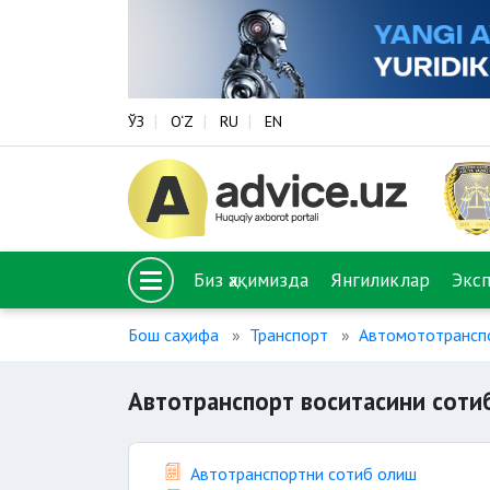
ЎЗ
O‘Z
RU
EN
Биз ҳақимизда
Янгиликлар
Экс
Бош саҳифа
Транспорт
Автомототрансп
Автотранспорт воситасини соти
Автотранспортни сотиб олиш