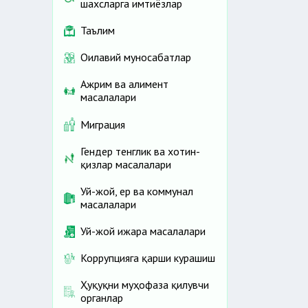
шахсларга имтиёзлар
Таълим
Оилавий муносабатлар
Ажрим ва алимент
масалалари
Миграция
Гендер тенглик ва хотин-
қизлар масалалари
Уй-жой, ер ва коммунал
масалалари
Уй-жой ижара масалалари
Коррупцияга қарши курашиш
Ҳуқуқни муҳофаза қилувчи
органлар