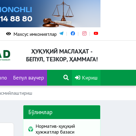
Махсус имкониятлар
ҲУҚУҚИЙ МАСЛАҲАТ -
БЕПУЛ, ТЕЗКОР, ҲАММАГА!
ono
Бепул ваучер
Кириш
расмийлаштириш
Бўлимлар
Норматив-ҳуқуқий
ҳужжатлар базаси