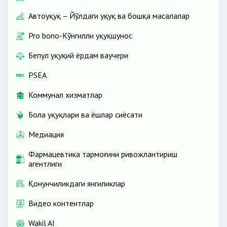
Автоҳуқуқ – Йўлдаги ҳуқуқ ва бошқа масалалар
Pro bono-Кўнгилли ҳуқуқшунос
Бепул ҳуқуқий ёрдам ваучери
PSEA
Коммунал хизматлар
Бола ҳуқуқлари ва ёшлар сиёсати
Медиация
Фармацевтика тармоғини ривожлантириш
агентлиги
Қонунчиликдаги янгиликлар
Видео контентлар
Wakil AI