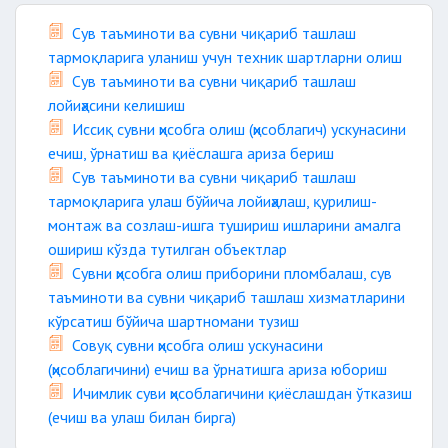
Сув таъминоти ва сувни чиқариб ташлаш
тармоқларига уланиш учун техник шартларни олиш
Сув таъминоти ва сувни чиқариб ташлаш
лойиҳасини келишиш
Иссиқ сувни ҳисобга олиш (ҳисоблагич) ускунасини
ечиш, ўрнатиш ва қиёслашга ариза бериш
Сув таъминоти ва сувни чиқариб ташлаш
тармоқларига улаш бўйича лойиҳалаш, қурилиш-
монтаж ва созлаш-ишга тушириш ишларини амалга
ошириш кўзда тутилган объектлар
Сувни ҳисобга олиш приборини пломбалаш, сув
таъминоти ва сувни чиқариб ташлаш хизматларини
кўрсатиш бўйича шартномани тузиш
Совуқ сувни ҳисобга олиш ускунасини
(ҳисоблагичини) ечиш ва ўрнатишга ариза юбориш
Ичимлик суви ҳисоблагичини қиёслашдан ўтказиш
(ечиш ва улаш билан бирга)