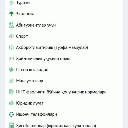
Туризм
Экология
Абитуриентлар учун
Спорт
Ахборотлаштириш (турфа мавзулар)
Ҳайдовчилик ҳуқуқини олиш
IT соҳа юзасидан
Маълумотлар
ННТ фаолияти бўйича қонунчилик нормалари
Юридик луғат
Ишонч телефонлари
Ҳисоблагичлар (юридик калькуляторлар)