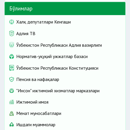
Бўлимлар
Халқ депутатлари Кенгаши
Адлия ТВ
Ўзбекистон Республикаси Адлия вазирлиги
Норматив-ҳуқуқий ҳужжатлар базаси
Ўзбекистон Республикаси Конституцияси
Пенсия ва нафақалар
"Инсон" ижтимоий хизматлар марказлари
Ижтимоий ҳимоя
Меҳнат муносабатлари
Ишдаги муаммолар