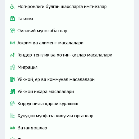
Ногиронлиги бўлган шахсларга имтиёзлар
Таълим
Оилавий муносабатлар
Ажрим ва алимент масалалари
Гендер тенглик ва хотин-қизлар масалалари
Миграция
Уй-жой, ер ва коммунал масалалари
Уй-жой ижара масалалари
Коррупцияга қарши курашиш
Ҳуқуқни муҳофаза қилувчи органлар
Ватандошлар