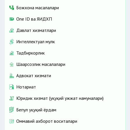
Божхона масалалари
One ID ва ЯИДХП
Давлат хизматлари
Интеллектуал мулк
Тадбиркорлик
Шаҳарсозлик масалалари
Адвокат хизмати
Нотариат
Юридик хизмат (ҳуқуқий ҳужжат намуналари)
Бепул ҳуқуқий ёрдам
Оммавий ахборот воситалари