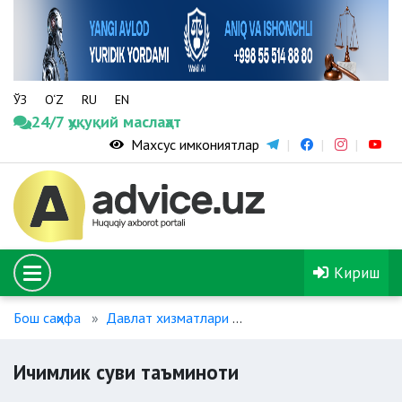
ЎЗ
O‘Z
RU
EN
24/7 ҳуқуқий маслаҳат
Махсус имкониятлар
Кириш
Бош саҳифа
Давлат хизматлари
Коммунал хизмат кўрса
Ичимлик суви таъминоти