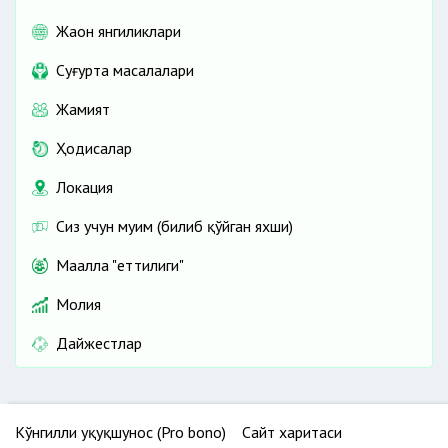
Жаҳон янгиликлари
Cуғурта масалалари
Жамият
Ҳодисалар
Локация
Сиз учун муҳим (билиб қўйган яхши)
Маҳалла "еттилиги"
Молия
Дайжестлар
Кўнгилли ҳуқуқшунос (Pro bono)
Сайт харитаси