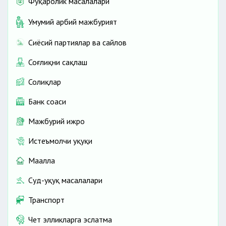
Фуқаролик масалалари
Умумий ҳарбий мажбурият
Сиёсий партиялар ва сайлов
Соғлиқни сақлаш
Солиқлар
Банк соҳаси
Мажбурий ижро
Истеъмолчи ҳуқуқи
Маҳалла
Суд-ҳуқуқ масалалари
Транспорт
Чет элликларга эслатма